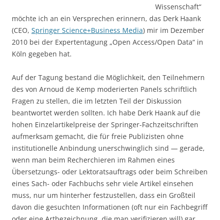
Wissenschaft“
möchte ich an ein Versprechen erinnern, das Derk Haank
(CEO,
Springer Science+Business Media
) mir im Dezember
2010 bei der Expertentagung „Open Access/Open Data“ in
Köln gegeben hat.
Auf der Tagung bestand die Möglichkeit, den Teilnehmern
des von Arnoud de Kemp moderierten Panels schriftlich
Fragen zu stellen, die im letzten Teil der Diskussion
beantwortet werden sollten. Ich habe Derk Haank auf die
hohen Einzelartikelpreise der Springer-Fachzeitschriften
aufmerksam gemacht, die für freie Publizisten ohne
institutionelle Anbindung unerschwinglich sind — gerade,
wenn man beim Recherchieren im Rahmen eines
Übersetzungs- oder Lektoratsauftrags oder beim Schreiben
eines Sach- oder Fachbuchs sehr viele Artikel einsehen
muss, nur um hinterher festzustellen, dass ein Großteil
davon die gesuchten Informationen (oft nur ein Fachbegriff
oder eine Artbezeichnung, die man verifizieren will) gar