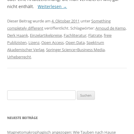
nicht enthält.
Weiterlesen
→
Dieser Beitrag wurde am
4. Oktober 2011
unter
Something
completely different
veröffentlicht. Schlagwörter:
Arnoud de Kemp
,
Derk Haank
,
Einzelartikelpreise
,
Fachliteratur
,
Flatrate
,
freie
Publizisten
,
Lizenz
,
Open Access
,
Open Data
,
Spektrum
Akademischer Verlag
,
Springer Science+Business Media
,
Urheberrecht
.
Suchen
nach:
NEUESTE BEITRÄGE
Magnetomakrophagisch angezogen: Wie Tauben nach Hause