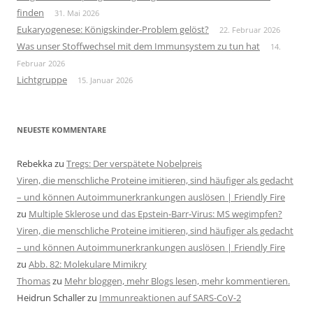
finden
31. Mai 2026
Eukaryogenese: Königskinder-Problem gelöst?
22. Februar 2026
Was unser Stoffwechsel mit dem Immunsystem zu tun hat
14.
Februar 2026
Lichtgruppe
15. Januar 2026
NEUESTE KOMMENTARE
Rebekka
zu
Tregs: Der verspätete Nobelpreis
Viren, die menschliche Proteine imitieren, sind häufiger als gedacht
– und können Autoimmunerkrankungen auslösen | Friendly Fire
zu
Multiple Sklerose und das Epstein-Barr-Virus: MS wegimpfen?
Viren, die menschliche Proteine imitieren, sind häufiger als gedacht
– und können Autoimmunerkrankungen auslösen | Friendly Fire
zu
Abb. 82: Molekulare Mimikry
Thomas
zu
Mehr bloggen, mehr Blogs lesen, mehr kommentieren.
Heidrun Schaller
zu
Immunreaktionen auf SARS-CoV-2