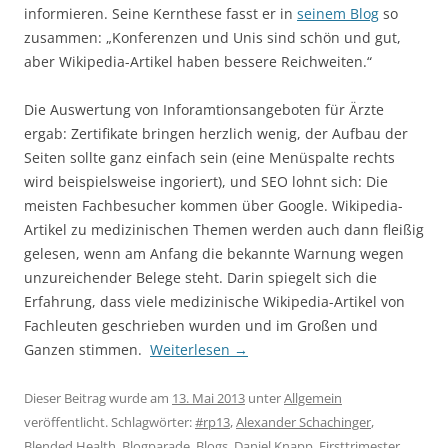
informieren. Seine Kernthese fasst er in
seinem Blog
so
zusammen: „Konferenzen und Unis sind schön und gut,
aber Wikipedia-Artikel haben bessere Reichweiten.“
Die Auswertung von Inforamtionsangeboten für Ärzte
ergab: Zertifikate bringen herzlich wenig, der Aufbau der
Seiten sollte ganz einfach sein (eine Menüspalte rechts
wird beispielsweise ingoriert), und SEO lohnt sich: Die
meisten Fachbesucher kommen über Google. Wikipedia-
Artikel zu medizinischen Themen werden auch dann fleißig
gelesen, wenn am Anfang die bekannte Warnung wegen
unzureichender Belege steht. Darin spiegelt sich die
Erfahrung, dass viele medizinische Wikipedia-Artikel von
Fachleuten geschrieben wurden und im Großen und
Ganzen stimmen.
Weiterlesen
→
Dieser Beitrag wurde am
13. Mai 2013
unter
Allgemein
veröffentlicht. Schlagwörter:
#rp13
,
Alexander Schachinger
,
Blended Health
,
Blogparade
,
Blogs
,
Daniel Knapp
,
Firsttrimester
,