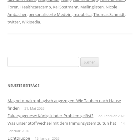
Foren
,
Healthcarecamp
,
Kai Sostmann
,
Mailinglisten
,
Nicole
Ambacher
,
personalisierte Medizin
,
re:publica
,
Thomas Schmidt
,
twitter
,
Wikipedia
.
Suchen
nach:
NEUESTE BEITRÄGE
Magnetomakrophagisch angezogen: Wie Tauben nach Hause
finden
31. Mai 2026
Eukaryogenese: Königskinder-Problem gelöst?
22. Februar 2026
Was unser Stoffwechsel mit dem Immunsystem zu tun hat
14.
Februar 2026
Lichtgruppe
15. Januar 2026