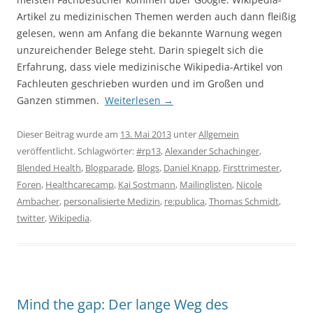
Artikel zu medizinischen Themen werden auch dann fleißig
gelesen, wenn am Anfang die bekannte Warnung wegen
unzureichender Belege steht. Darin spiegelt sich die
Erfahrung, dass viele medizinische Wikipedia-Artikel von
Fachleuten geschrieben wurden und im Großen und
Ganzen stimmen.
Weiterlesen
→
Dieser Beitrag wurde am
13. Mai 2013
unter
Allgemein
veröffentlicht. Schlagwörter:
#rp13
,
Alexander Schachinger
,
Blended Health
,
Blogparade
,
Blogs
,
Daniel Knapp
,
Firsttrimester
,
Foren
,
Healthcarecamp
,
Kai Sostmann
,
Mailinglisten
,
Nicole
Ambacher
,
personalisierte Medizin
,
re:publica
,
Thomas Schmidt
,
twitter
,
Wikipedia
.
Mind the gap: Der lange Weg des