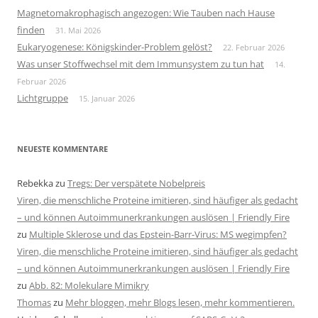
Magnetomakrophagisch angezogen: Wie Tauben nach Hause
finden
31. Mai 2026
Eukaryogenese: Königskinder-Problem gelöst?
22. Februar 2026
Was unser Stoffwechsel mit dem Immunsystem zu tun hat
14.
Februar 2026
Lichtgruppe
15. Januar 2026
NEUESTE KOMMENTARE
Rebekka
zu
Tregs: Der verspätete Nobelpreis
Viren, die menschliche Proteine imitieren, sind häufiger als gedacht
– und können Autoimmunerkrankungen auslösen | Friendly Fire
zu
Multiple Sklerose und das Epstein-Barr-Virus: MS wegimpfen?
Viren, die menschliche Proteine imitieren, sind häufiger als gedacht
– und können Autoimmunerkrankungen auslösen | Friendly Fire
zu
Abb. 82: Molekulare Mimikry
Thomas
zu
Mehr bloggen, mehr Blogs lesen, mehr kommentieren.