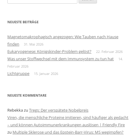
nach:
NEUESTE BEITRÄGE
Magnetomakrophagisch angezogen: Wie Tauben nach Hause
finden
31. Mai 2026
Eukaryogenese: Königskinder-Problem gelöst?
22. Februar 2026
Was unser Stoffwechsel mit dem Immunsystem zu tun hat
14.
Februar 2026
Lichtgruppe
15. Januar 2026
NEUESTE KOMMENTARE
Rebekka
zu
Tregs: Der verspätete Nobelpreis
Viren, die menschliche Proteine imitieren, sind häufiger als gedacht
– und können Autoimmunerkrankungen auslösen | Friendly Fire
zu
Multiple Sklerose und das Epstein-Barr-Virus: MS wegimpfen?