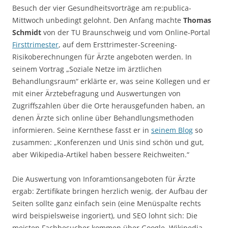
Besuch der vier Gesundheitsvorträge am re:publica-
Mittwoch unbedingt gelohnt. Den Anfang machte
Thomas
Schmidt
von der TU Braunschweig und vom Online-Portal
Firsttrimester
, auf dem Ersttrimester-Screening-
Risikoberechnungen für Ärzte angeboten werden. In
seinem Vortrag „Soziale Netze im ärztlichen
Behandlungsraum“ erklärte er, was seine Kollegen und er
mit einer Ärztebefragung und Auswertungen von
Zugriffszahlen über die Orte herausgefunden haben, an
denen Ärzte sich online über Behandlungsmethoden
informieren. Seine Kernthese fasst er in
seinem Blog
so
zusammen: „Konferenzen und Unis sind schön und gut,
aber Wikipedia-Artikel haben bessere Reichweiten.“
Die Auswertung von Inforamtionsangeboten für Ärzte
ergab: Zertifikate bringen herzlich wenig, der Aufbau der
Seiten sollte ganz einfach sein (eine Menüspalte rechts
wird beispielsweise ingoriert), und SEO lohnt sich: Die
meisten Fachbesucher kommen über Google. Wikipedia-