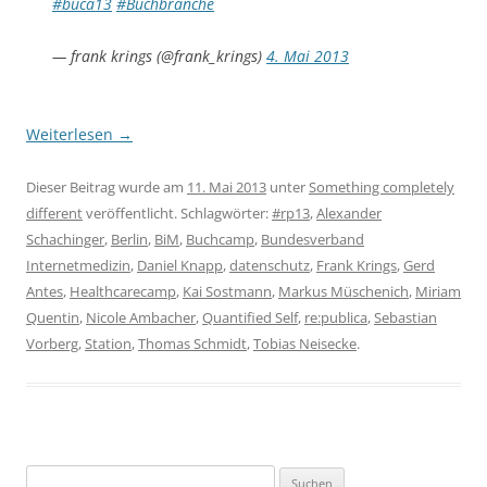
#buca13
#Buchbranche
— frank krings (@frank_krings)
4. Mai 2013
Weiterlesen
→
Dieser Beitrag wurde am
11. Mai 2013
unter
Something completely
different
veröffentlicht. Schlagwörter:
#rp13
,
Alexander
Schachinger
,
Berlin
,
BiM
,
Buchcamp
,
Bundesverband
Internetmedizin
,
Daniel Knapp
,
datenschutz
,
Frank Krings
,
Gerd
Antes
,
Healthcarecamp
,
Kai Sostmann
,
Markus Müschenich
,
Miriam
Quentin
,
Nicole Ambacher
,
Quantified Self
,
re:publica
,
Sebastian
Vorberg
,
Station
,
Thomas Schmidt
,
Tobias Neisecke
.
Suchen