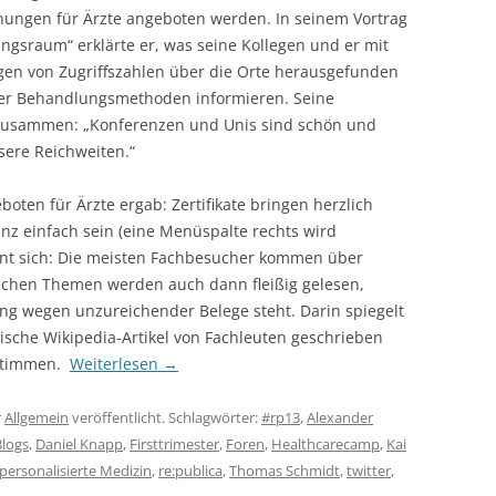
nungen für Ärzte angeboten werden. In seinem Vortrag
ngsraum“ erklärte er, was seine Kollegen und er mit
en von Zugriffszahlen über die Orte herausgefunden
ber Behandlungsmethoden informieren. Seine
zusammen: „Konferenzen und Unis sind schön und
sere Reichweiten.“
ten für Ärzte ergab: Zertifikate bringen herzlich
anz einfach sein (eine Menüspalte rechts wird
ohnt sich: Die meisten Fachbesucher kommen über
ischen Themen werden auch dann fleißig gelesen,
 wegen unzureichender Belege steht. Darin spiegelt
nische Wikipedia-Artikel von Fachleuten geschrieben
stimmen.
Weiterlesen
→
r
Allgemein
veröffentlicht. Schlagwörter:
#rp13
,
Alexander
Blogs
,
Daniel Knapp
,
Firsttrimester
,
Foren
,
Healthcarecamp
,
Kai
personalisierte Medizin
,
re:publica
,
Thomas Schmidt
,
twitter
,