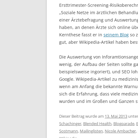
Ersttrimester-Screening-Risikoberech
„Soziale Netze im ärztlichen Behandlu
einer Ärztebefragung und Auswertung
haben, an denen Ärzte sich online ü
Kernthese fasst er in
seinem Blog
so 
gut, aber Wikipedia-Artikel haben bes
Die Auswertung von Inforamtionsangebo
wenig, der Aufbau der Seiten sollte g
beispielsweise ingoriert), und SEO l
Google. Wikipedia-Artikel zu medizin
wenn am Anfang die bekannte Warnung
sich die Erfahrung, dass viele medizi
wurden und im Großen und Ganzen 
Dieser Beitrag wurde am
13. Mai 2013
unte
Schachinger
,
Blended Health
,
Blogparade
,
Sostmann
,
Mailinglisten
,
Nicole Ambacher
,