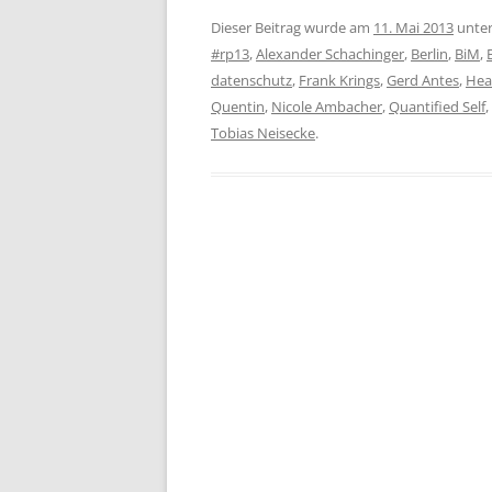
Dieser Beitrag wurde am
11. Mai 2013
unte
#rp13
,
Alexander Schachinger
,
Berlin
,
BiM
,
datenschutz
,
Frank Krings
,
Gerd Antes
,
Hea
Quentin
,
Nicole Ambacher
,
Quantified Self
,
Tobias Neisecke
.