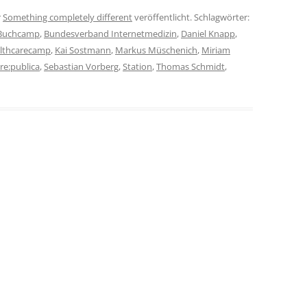
r
Something completely different
veröffentlicht. Schlagwörter:
Buchcamp
,
Bundesverband Internetmedizin
,
Daniel Knapp
,
lthcarecamp
,
Kai Sostmann
,
Markus Müschenich
,
Miriam
re:publica
,
Sebastian Vorberg
,
Station
,
Thomas Schmidt
,