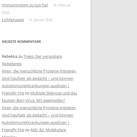
Immunsystem zu tun hat
14. Februar
2026
Lichtgruppe
15. Januar 2026
NEUESTE KOMMENTARE
Rebekka
zu
Tregs: Der verspätete
Nobelpreis
Viren, die menschliche Proteine imitieren,
sind häufiger als gedacht – und können
Autoimmunerkrankungen auslösen |
Friendly Fire
zu
Multiple Sklerose und das
Epstein-Barr-Virus: MS wegimpfen?
Viren, die menschliche Proteine imitieren,
sind häufiger als gedacht – und können
Autoimmunerkrankungen auslösen |
Friendly Fire
zu
Abb. 82: Molekulare