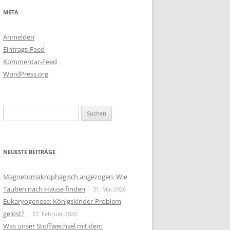
META
Anmelden
Eintrags-Feed
Kommentar-Feed
WordPress.org
Suchen
nach:
NEUESTE BEITRÄGE
Magnetomakrophagisch angezogen: Wie
Tauben nach Hause finden
31. Mai 2026
Eukaryogenese: Königskinder-Problem
gelöst?
22. Februar 2026
Was unser Stoffwechsel mit dem