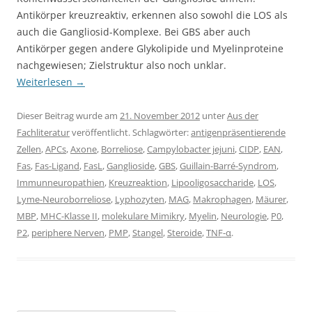
Antikörper kreuzreaktiv, erkennen also sowohl die LOS als
auch die Gangliosid-Komplexe. Bei GBS aber auch
Antikörper gegen andere Glykolipide und Myelinproteine
nachgewiesen; Zielstruktur also noch unklar.
Weiterlesen
→
Dieser Beitrag wurde am
21. November 2012
unter
Aus der
Fachliteratur
veröffentlicht. Schlagwörter:
antigenpräsentierende
Zellen
,
APCs
,
Axone
,
Borreliose
,
Campylobacter jejuni
,
CIDP
,
EAN
,
Fas
,
Fas-Ligand
,
FasL
,
Ganglioside
,
GBS
,
Guillain-Barré-Syndrom
,
Immunneuropathien
,
Kreuzreaktion
,
Lipooligosaccharide
,
LOS
,
Lyme-Neuroborreliose
,
Lyphozyten
,
MAG
,
Makrophagen
,
Mäurer
,
MBP
,
MHC-Klasse II
,
molekulare Mimikry
,
Myelin
,
Neurologie
,
P0
,
P2
,
periphere Nerven
,
PMP
,
Stangel
,
Steroide
,
TNF-α
.