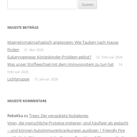
Suchen
nach:
NEUESTE BEITRÄGE
Magnetomakrophagisch angezogen: Wie Tauben nach Hause
finden
31. Mai 2026
Eukaryogenese: Königskinder-Problem gelöst?
22. Februar 2026
Was unser Stoffwechsel mit dem Immunsystem zu tun hat
14.
Februar 2026
Lichtgruppe
15. Januar 2026
NEUESTE KOMMENTARE
Rebekka
zu
Tregs: Der verspätete Nobelpreis
Viren, die menschliche Proteine imitieren, sind häufiger als gedacht
– und können Autoimmunerkrankungen auslösen | Friendly Fire