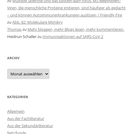
zu
Multiple Sklerose und das Epstein-Barr-Virus: MS wegimpfen?
Viren, die menschliche Proteine imitieren, sind häufiger als gedacht
– und können Autoimmunerkrankungen auslösen | Friendly Fire
zu
Abb. 82: Molekulare Mimikry
Thomas
zu
Mehr bloggen, mehr Blogs lesen, mehr kommentieren.
Heidrun Schaller
zu
Immunreaktionen auf SARS-CoV-2
ARCHIV
Archiv
KATEGORIEN
Allgemein
Aus der Fachliteratur
Aus der Sekundärliteratur
Netzfunde