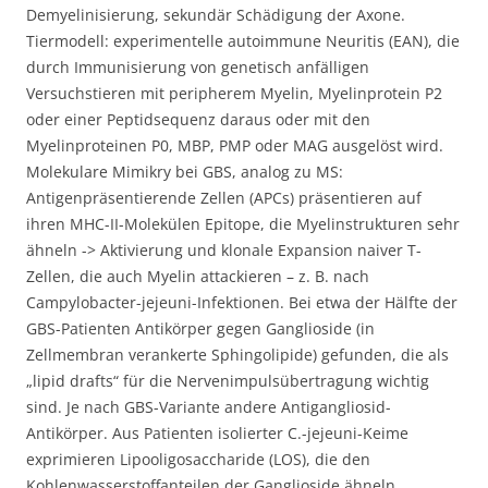
Demyelinisierung, sekundär Schädigung der Axone.
Tiermodell: experimentelle autoimmune Neuritis (EAN), die
durch Immunisierung von genetisch anfälligen
Versuchstieren mit peripherem Myelin, Myelinprotein P2
oder einer Peptidsequenz daraus oder mit den
Myelinproteinen P0, MBP, PMP oder MAG ausgelöst wird.
Molekulare Mimikry bei GBS, analog zu MS:
Antigenpräsentierende Zellen (APCs) präsentieren auf
ihren MHC-II-Molekülen Epitope, die Myelinstrukturen sehr
ähneln -> Aktivierung und klonale Expansion naiver T-
Zellen, die auch Myelin attackieren – z. B. nach
Campylobacter-jejeuni-Infektionen. Bei etwa der Hälfte der
GBS-Patienten Antikörper gegen Ganglioside (in
Zellmembran verankerte Sphingolipide) gefunden, die als
„lipid drafts“ für die Nervenimpulsübertragung wichtig
sind. Je nach GBS-Variante andere Antigangliosid-
Antikörper. Aus Patienten isolierter C.-jejeuni-Keime
exprimieren Lipooligosaccharide (LOS), die den
Kohlenwasserstoffanteilen der Ganglioside ähneln.