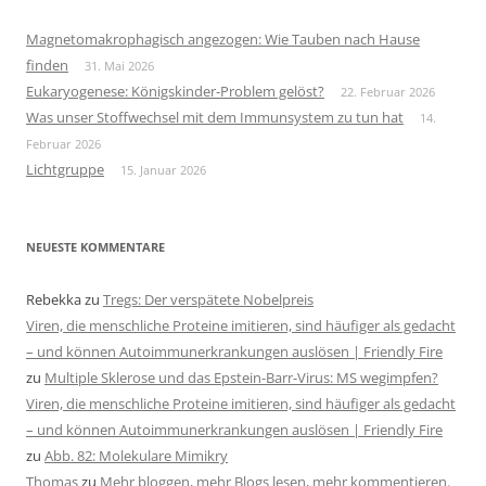
Magnetomakrophagisch angezogen: Wie Tauben nach Hause
finden
31. Mai 2026
Eukaryogenese: Königskinder-Problem gelöst?
22. Februar 2026
Was unser Stoffwechsel mit dem Immunsystem zu tun hat
14.
Februar 2026
Lichtgruppe
15. Januar 2026
NEUESTE KOMMENTARE
Rebekka
zu
Tregs: Der verspätete Nobelpreis
Viren, die menschliche Proteine imitieren, sind häufiger als gedacht
– und können Autoimmunerkrankungen auslösen | Friendly Fire
zu
Multiple Sklerose und das Epstein-Barr-Virus: MS wegimpfen?
Viren, die menschliche Proteine imitieren, sind häufiger als gedacht
– und können Autoimmunerkrankungen auslösen | Friendly Fire
zu
Abb. 82: Molekulare Mimikry
Thomas
zu
Mehr bloggen, mehr Blogs lesen, mehr kommentieren.