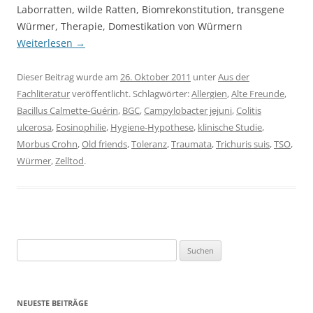
Laborratten, wilde Ratten, Biomrekonstitution, transgene
Würmer, Therapie, Domestikation von Würmern
Weiterlesen
→
Dieser Beitrag wurde am
26. Oktober 2011
unter
Aus der
Fachliteratur
veröffentlicht. Schlagwörter:
Allergien
,
Alte Freunde
,
Bacillus Calmette-Guérin
,
BGC
,
Campylobacter jejuni
,
Colitis
ulcerosa
,
Eosinophilie
,
Hygiene-Hypothese
,
klinische Studie
,
Morbus Crohn
,
Old friends
,
Toleranz
,
Traumata
,
Trichuris suis
,
TSO
,
Würmer
,
Zelltod
.
Suchen
nach:
NEUESTE BEITRÄGE