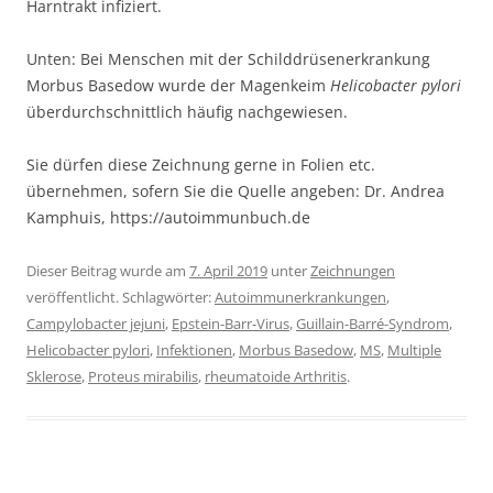
Harntrakt infiziert.
Unten: Bei Menschen mit der Schilddrüsenerkrankung
Morbus Basedow wurde der Magenkeim
Helicobacter pylori
überdurchschnittlich häufig nachgewiesen.
Sie dürfen diese Zeichnung gerne in Folien etc.
übernehmen, sofern Sie die Quelle angeben: Dr. Andrea
Kamphuis, https://autoimmunbuch.de
Dieser Beitrag wurde am
7. April 2019
unter
Zeichnungen
veröffentlicht. Schlagwörter:
Autoimmunerkrankungen
,
Campylobacter jejuni
,
Epstein-Barr-Virus
,
Guillain-Barré-Syndrom
,
Helicobacter pylori
,
Infektionen
,
Morbus Basedow
,
MS
,
Multiple
Sklerose
,
Proteus mirabilis
,
rheumatoide Arthritis
.