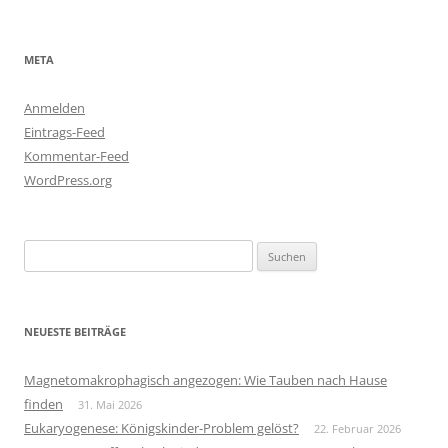
META
Anmelden
Eintrags-Feed
Kommentar-Feed
WordPress.org
Suchen
nach:
NEUESTE BEITRÄGE
Magnetomakrophagisch angezogen: Wie Tauben nach Hause
finden
31. Mai 2026
Eukaryogenese: Königskinder-Problem gelöst?
22. Februar 2026