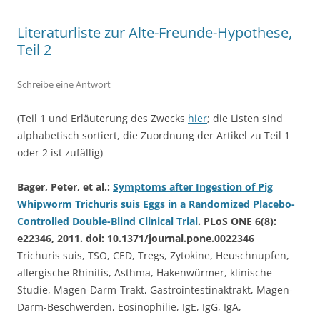
Literaturliste zur Alte-Freunde-Hypothese,
Teil 2
Schreibe eine Antwort
(Teil 1 und Erläuterung des Zwecks
hier
; die Listen sind
alphabetisch sortiert, die Zuordnung der Artikel zu Teil 1
oder 2 ist zufällig)
Bager, Peter, et al.:
Symptoms after Ingestion of Pig
Whipworm Trichuris suis Eggs in a Randomized Placebo-
Controlled Double-Blind Clinical Trial
. PLoS ONE 6(8):
e22346, 2011. doi: 10.1371/journal.pone.0022346
Trichuris suis, TSO, CED, Tregs, Zytokine, Heuschnupfen,
allergische Rhinitis, Asthma, Hakenwürmer, klinische
Studie, Magen-Darm-Trakt, Gastrointestinaktrakt, Magen-
Darm-Beschwerden, Eosinophilie, IgE, IgG, IgA,