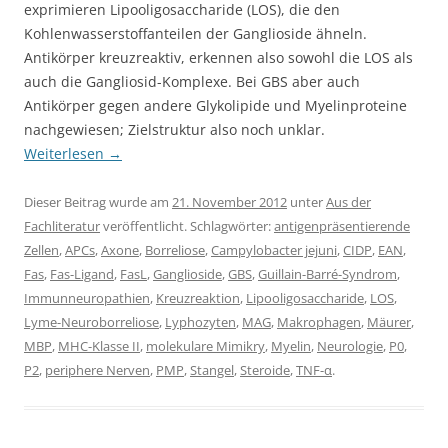
exprimieren Lipooligosaccharide (LOS), die den
Kohlenwasserstoffanteilen der Ganglioside ähneln.
Antikörper kreuzreaktiv, erkennen also sowohl die LOS als
auch die Gangliosid-Komplexe. Bei GBS aber auch
Antikörper gegen andere Glykolipide und Myelinproteine
nachgewiesen; Zielstruktur also noch unklar.
Weiterlesen
→
Dieser Beitrag wurde am
21. November 2012
unter
Aus der
Fachliteratur
veröffentlicht. Schlagwörter:
antigenpräsentierende
Zellen
,
APCs
,
Axone
,
Borreliose
,
Campylobacter jejuni
,
CIDP
,
EAN
,
Fas
,
Fas-Ligand
,
FasL
,
Ganglioside
,
GBS
,
Guillain-Barré-Syndrom
,
Immunneuropathien
,
Kreuzreaktion
,
Lipooligosaccharide
,
LOS
,
Lyme-Neuroborreliose
,
Lyphozyten
,
MAG
,
Makrophagen
,
Mäurer
,
MBP
,
MHC-Klasse II
,
molekulare Mimikry
,
Myelin
,
Neurologie
,
P0
,
P2
,
periphere Nerven
,
PMP
,
Stangel
,
Steroide
,
TNF-α
.