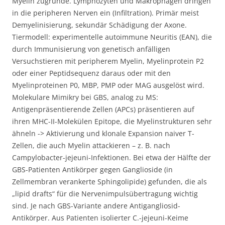
Myelin zugrunde. Lymphozyten und Makrophagen dringen
in die peripheren Nerven ein (Infiltration). Primär meist
Demyelinisierung, sekundär Schädigung der Axone.
Tiermodell: experimentelle autoimmune Neuritis (EAN), die
durch Immunisierung von genetisch anfälligen
Versuchstieren mit peripherem Myelin, Myelinprotein P2
oder einer Peptidsequenz daraus oder mit den
Myelinproteinen P0, MBP, PMP oder MAG ausgelöst wird.
Molekulare Mimikry bei GBS, analog zu MS:
Antigenpräsentierende Zellen (APCs) präsentieren auf
ihren MHC-II-Molekülen Epitope, die Myelinstrukturen sehr
ähneln -> Aktivierung und klonale Expansion naiver T-
Zellen, die auch Myelin attackieren – z. B. nach
Campylobacter-jejeuni-Infektionen. Bei etwa der Hälfte der
GBS-Patienten Antikörper gegen Ganglioside (in
Zellmembran verankerte Sphingolipide) gefunden, die als
„lipid drafts“ für die Nervenimpulsübertragung wichtig
sind. Je nach GBS-Variante andere Antigangliosid-
Antikörper. Aus Patienten isolierter C.-jejeuni-Keime