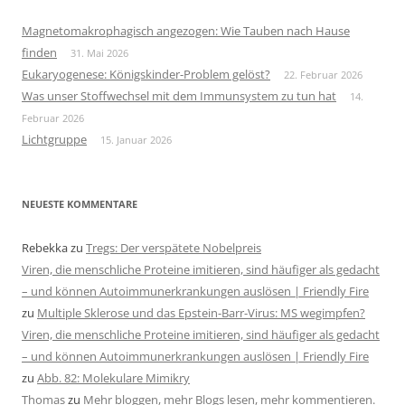
Magnetomakrophagisch angezogen: Wie Tauben nach Hause
finden
31. Mai 2026
Eukaryogenese: Königskinder-Problem gelöst?
22. Februar 2026
Was unser Stoffwechsel mit dem Immunsystem zu tun hat
14.
Februar 2026
Lichtgruppe
15. Januar 2026
NEUESTE KOMMENTARE
Rebekka
zu
Tregs: Der verspätete Nobelpreis
Viren, die menschliche Proteine imitieren, sind häufiger als gedacht
– und können Autoimmunerkrankungen auslösen | Friendly Fire
zu
Multiple Sklerose und das Epstein-Barr-Virus: MS wegimpfen?
Viren, die menschliche Proteine imitieren, sind häufiger als gedacht
– und können Autoimmunerkrankungen auslösen | Friendly Fire
zu
Abb. 82: Molekulare Mimikry
Thomas
zu
Mehr bloggen, mehr Blogs lesen, mehr kommentieren.