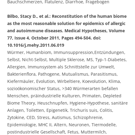
Bauchschmerzen, Flatulenz, Diarrhoe, Fragebogen
Bilbo, Stacy D., et al.: Reconstitution of the human biome
as the most reasonable solution for epidemics of allergic
and autoimmune diseases. Medical Hypotheses, Volume
77, Issue 4, October 2011, Pages 494-504. doi:
10.1016/j.mehy.2011.06.019
Würmer, Humanbiom, Immunsuppression,Entzündungen,
Selbst, Nicht-Selbst, Multiple Sklerose, MS, Typ-1-Diabetes,
Allergien, Immunsystem als Schnittstelle zur Umwelt,
Bakterienflora, Pathogene, Mutualismus, Parasitismus,
Kiefermäuler, Evolution, Wirbeltiere, Koevolution, Klima,
sozioökonomischer Status, >340 Würmerarten befallen
Menschen, präindustrielle Kulturen, Primaten, Depleted
Biome Theory, Heuschnupfen, Hygiene-Hypothese, sanitäre
Anlagen, Toiletten, Epigenetik, Trichuris suis, Colitis,
Zytokine, CED, Stress, Autismus, Schizophrenie,
Epidemiologie, MHC II, Altern, Neuronen, Tiermodelle,
postindustrielle Gesellschaft, Fetus, Muttermilch,