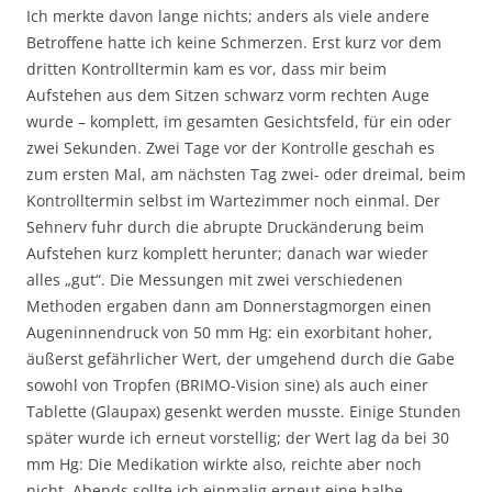
Ich merkte davon lange nichts; anders als viele andere
Betroffene hatte ich keine Schmerzen. Erst kurz vor dem
dritten Kontrolltermin kam es vor, dass mir beim
Aufstehen aus dem Sitzen schwarz vorm rechten Auge
wurde – komplett, im gesamten Gesichtsfeld, für ein oder
zwei Sekunden. Zwei Tage vor der Kontrolle geschah es
zum ersten Mal, am nächsten Tag zwei- oder dreimal, beim
Kontrolltermin selbst im Wartezimmer noch einmal. Der
Sehnerv fuhr durch die abrupte Druckänderung beim
Aufstehen kurz komplett herunter; danach war wieder
alles „gut“. Die Messungen mit zwei verschiedenen
Methoden ergaben dann am Donnerstagmorgen einen
Augeninnendruck von 50 mm Hg: ein exorbitant hoher,
äußerst gefährlicher Wert, der umgehend durch die Gabe
sowohl von Tropfen (BRIMO-Vision sine) als auch einer
Tablette (Glaupax) gesenkt werden musste. Einige Stunden
später wurde ich erneut vorstellig; der Wert lag da bei 30
mm Hg: Die Medikation wirkte also, reichte aber noch
nicht. Abends sollte ich einmalig erneut eine halbe