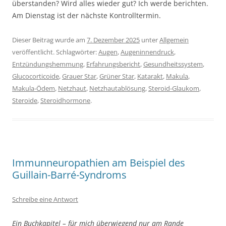
überstanden? Wird alles wieder gut? Ich werde berichten.
Am Dienstag ist der nächste Kontrolltermin.
Dieser Beitrag wurde am
7. Dezember 2025
unter
Allgemein
veröffentlicht. Schlagwörter:
Augen
,
Augeninnendruck
,
Entzündungshemmung
,
Erfahrungsbericht
,
Gesundheitssystem
,
Glucocorticoide
,
Grauer Star
,
Grüner Star
,
Katarakt
,
Makula
,
Makula-Ödem
,
Netzhaut
,
Netzhautablösung
,
Steroid-Glaukom
,
Steroide
,
Steroidhormone
.
Immunneuropathien am Beispiel des
Guillain-Barré-Syndroms
Schreibe eine Antwort
Ein Buchkapitel – für mich überwiegend nur am Rande