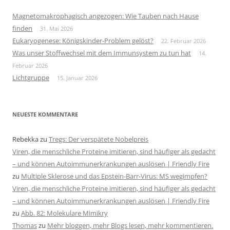
Magnetomakrophagisch angezogen: Wie Tauben nach Hause
finden
31. Mai 2026
Eukaryogenese: Königskinder-Problem gelöst?
22. Februar 2026
Was unser Stoffwechsel mit dem Immunsystem zu tun hat
14.
Februar 2026
Lichtgruppe
15. Januar 2026
NEUESTE KOMMENTARE
Rebekka
zu
Tregs: Der verspätete Nobelpreis
Viren, die menschliche Proteine imitieren, sind häufiger als gedacht
– und können Autoimmunerkrankungen auslösen | Friendly Fire
zu
Multiple Sklerose und das Epstein-Barr-Virus: MS wegimpfen?
Viren, die menschliche Proteine imitieren, sind häufiger als gedacht
– und können Autoimmunerkrankungen auslösen | Friendly Fire
zu
Abb. 82: Molekulare Mimikry
Thomas
zu
Mehr bloggen, mehr Blogs lesen, mehr kommentieren.