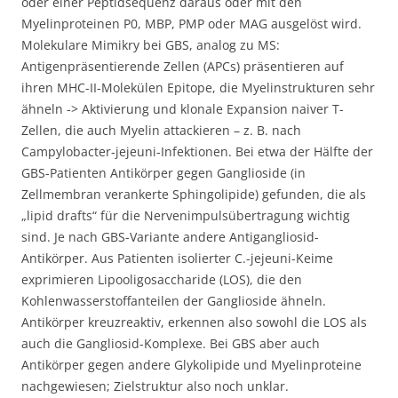
oder einer Peptidsequenz daraus oder mit den
Myelinproteinen P0, MBP, PMP oder MAG ausgelöst wird.
Molekulare Mimikry bei GBS, analog zu MS:
Antigenpräsentierende Zellen (APCs) präsentieren auf
ihren MHC-II-Molekülen Epitope, die Myelinstrukturen sehr
ähneln -> Aktivierung und klonale Expansion naiver T-
Zellen, die auch Myelin attackieren – z. B. nach
Campylobacter-jejeuni-Infektionen. Bei etwa der Hälfte der
GBS-Patienten Antikörper gegen Ganglioside (in
Zellmembran verankerte Sphingolipide) gefunden, die als
„lipid drafts“ für die Nervenimpulsübertragung wichtig
sind. Je nach GBS-Variante andere Antigangliosid-
Antikörper. Aus Patienten isolierter C.-jejeuni-Keime
exprimieren Lipooligosaccharide (LOS), die den
Kohlenwasserstoffanteilen der Ganglioside ähneln.
Antikörper kreuzreaktiv, erkennen also sowohl die LOS als
auch die Gangliosid-Komplexe. Bei GBS aber auch
Antikörper gegen andere Glykolipide und Myelinproteine
nachgewiesen; Zielstruktur also noch unklar.