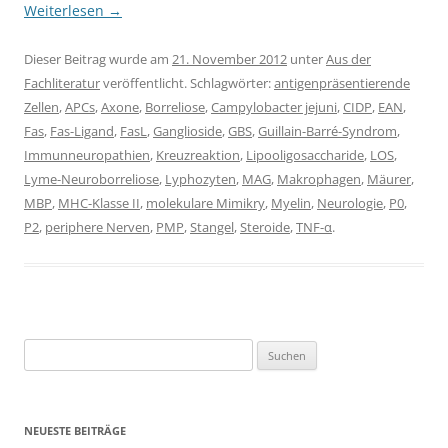
Weiterlesen
→
Dieser Beitrag wurde am
21. November 2012
unter
Aus der
Fachliteratur
veröffentlicht. Schlagwörter:
antigenpräsentierende
Zellen
,
APCs
,
Axone
,
Borreliose
,
Campylobacter jejuni
,
CIDP
,
EAN
,
Fas
,
Fas-Ligand
,
FasL
,
Ganglioside
,
GBS
,
Guillain-Barré-Syndrom
,
Immunneuropathien
,
Kreuzreaktion
,
Lipooligosaccharide
,
LOS
,
Lyme-Neuroborreliose
,
Lyphozyten
,
MAG
,
Makrophagen
,
Mäurer
,
MBP
,
MHC-Klasse II
,
molekulare Mimikry
,
Myelin
,
Neurologie
,
P0
,
P2
,
periphere Nerven
,
PMP
,
Stangel
,
Steroide
,
TNF-α
.
Suchen
nach:
NEUESTE BEITRÄGE