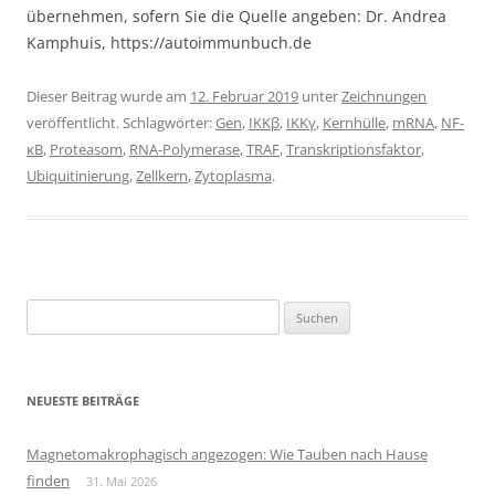
übernehmen, sofern Sie die Quelle angeben: Dr. Andrea
Kamphuis, https://autoimmunbuch.de
Dieser Beitrag wurde am
12. Februar 2019
unter
Zeichnungen
veröffentlicht. Schlagwörter:
Gen
,
IKKβ
,
IKKγ
,
Kernhülle
,
mRNA
,
NF-
κB
,
Proteasom
,
RNA-Polymerase
,
TRAF
,
Transkriptionsfaktor
,
Ubiquitinierung
,
Zellkern
,
Zytoplasma
.
Suchen
nach:
NEUESTE BEITRÄGE
Magnetomakrophagisch angezogen: Wie Tauben nach Hause
finden
31. Mai 2026