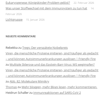
Eukaryogenese: Königskinder-Problem gelöst?
22. Februar 2026
Was unser Stoffwechsel mit dem Immunsystem zu tun hat
14.
Februar 2026
Lichtgruppe
15. Januar 2026
NEUESTE KOMMENTARE
Rebekka
zu
Tregs: Der verspätete Nobelpreis
Viren, die menschliche Proteine imitieren, sind häufiger als gedacht
– und können Autoimmunerkrankungen auslösen | Friendly Fire
zu
Multiple Sklerose und das Epstein-Barr-Virus: MS wegimpfen?
Viren, die menschliche Proteine imitieren, sind häufiger als gedacht
– und können Autoimmunerkrankungen auslösen | Friendly Fire
zu
Abb. 82: Molekulare Mimikry
Thomas
zu
Mehr bloggen, mehr Blogs lesen, mehr kommentieren.
Heidrun Schaller
zu
Immunreaktionen auf SARS-CoV-2