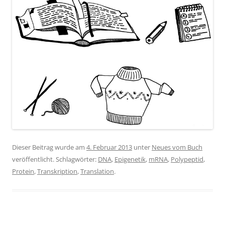
Dieser Beitrag wurde am
4. Februar 2013
unter
Neues vom Buch
veröffentlicht. Schlagwörter:
DNA
,
Epigenetik
,
mRNA
,
Polypeptid
,
Protein
,
Transkription
,
Translation
.