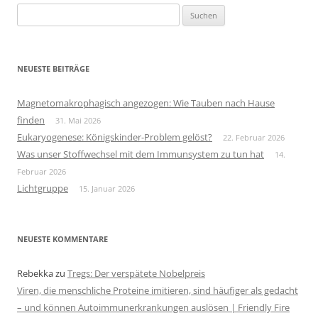
Suchen
nach:
NEUESTE BEITRÄGE
Magnetomakrophagisch angezogen: Wie Tauben nach Hause
finden
31. Mai 2026
Eukaryogenese: Königskinder-Problem gelöst?
22. Februar 2026
Was unser Stoffwechsel mit dem Immunsystem zu tun hat
14.
Februar 2026
Lichtgruppe
15. Januar 2026
NEUESTE KOMMENTARE
Rebekka
zu
Tregs: Der verspätete Nobelpreis
Viren, die menschliche Proteine imitieren, sind häufiger als gedacht
– und können Autoimmunerkrankungen auslösen | Friendly Fire