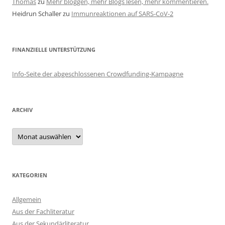
Thomas
zu
Mehr bloggen, mehr Blogs lesen, mehr kommentieren.
Heidrun Schaller
zu
Immunreaktionen auf SARS-CoV-2
FINANZIELLE UNTERSTÜTZUNG
Info-Seite der abgeschlossenen Crowdfunding-Kampagne
ARCHIV
Archiv
KATEGORIEN
Allgemein
Aus der Fachliteratur
Aus der Sekundärliteratur