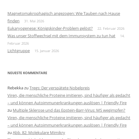
Magnetomakrophagisch angezogen: Wie Tauben nach Hause
finden
31. Mai 2026
Eukaryogenese: Königskinder-Problem gelöst?
22. Februar 2026
Was unser Stoffwechsel mit dem Immunsystem zu tun hat
14.
Februar 2026
Lichtgruppe
15. Januar 2026
NEUESTE KOMMENTARE
Rebekka
zu
Tregs: Der verspätete Nobelpreis
Viren, die menschliche Proteine imitieren, sind häufiger als gedacht
– und können Autoimmunerkrankungen auslösen | Friendly Fire
zu
Multiple Sklerose und das Epstein-Barr-Virus: MS wegimpfen?
Viren, die menschliche Proteine imitieren, sind häufiger als gedacht
– und können Autoimmunerkrankungen auslösen | Friendly Fire
zu
Abb. 82: Molekulare Mimikry