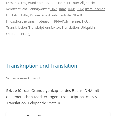
Dieser Beitrag wurde am
22. Februar 2014
unter
Allgemein
veröffentlicht. Schlagwörter:
DNA
,
IKKα
,
IKKβ
,
IKKγ
,
Immunzellen
,
Inhibitor
,
IκBα
,
Kinase
,
Koaktivator
,
mRNA
,
NF-κB
,
Phosphorylierung
,
Proteasom
,
RNA-Polymerase
,
TRAF
,
Transkription
,
Transkriptionsfaktor
,
Translation
,
Ubiquitin
,
Ubiquitinierung
.
Transkription und Translation
Schreibe eine Antwort
Skizze für das Grundlagenkapitel des Buchs: DNA mit
epigenetischen Markierungen, Transkription, mRNA,
Translation, Polypeptid/Protein