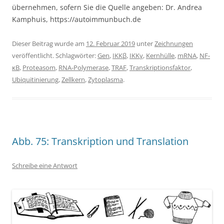
übernehmen, sofern Sie die Quelle angeben: Dr. Andrea
Kamphuis, https://autoimmunbuch.de
Dieser Beitrag wurde am
12. Februar 2019
unter
Zeichnungen
veröffentlicht. Schlagwörter:
Gen
,
IKKβ
,
IKKγ
,
Kernhülle
,
mRNA
,
NF-
κB
,
Proteasom
,
RNA-Polymerase
,
TRAF
,
Transkriptionsfaktor
,
Ubiquitinierung
,
Zellkern
,
Zytoplasma
.
Abb. 75: Transkription und Translation
Schreibe eine Antwort