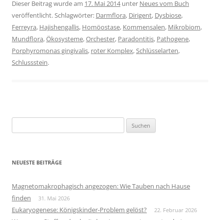
Dieser Beitrag wurde am
17. Mai 2014
unter
Neues vom Buch
veröffentlicht. Schlagwörter:
Darmflora
,
Dirigent
,
Dysbiose
,
Ferreyra
,
Hajishengallis
,
Homöostase
,
Kommensalen
,
Mikrobiom
,
Mundflora
,
Ökosysteme
,
Orchester
,
Paradontitis
,
Pathogene
,
Porphyromonas gingivalis
,
roter Komplex
,
Schlüsselarten
,
Schlussstein
.
Suchen
nach:
NEUESTE BEITRÄGE
Magnetomakrophagisch angezogen: Wie Tauben nach Hause
finden
31. Mai 2026
Eukaryogenese: Königskinder-Problem gelöst?
22. Februar 2026