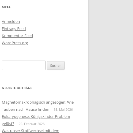
META
Anmelden
Eintrags-Feed
Kommentar-Feed
WordPress.org
Suchen
nach:
NEUESTE BEITRÄGE
Magnetomakrophagisch angezogen: Wie
Tauben nach Hause finden
31. Mai 2026
Eukaryogenese: Königskinder-Problem
gelöst?
22. Februar 2026
Was unser Stoffwechsel mit dem