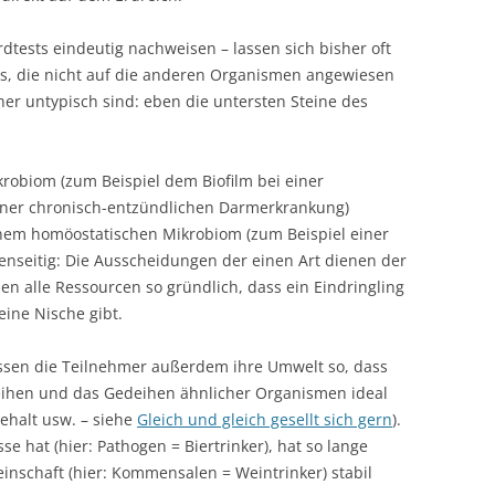
dtests eindeutig nachweisen – lassen sich bisher oft
ms, die nicht auf die anderen Organismen angewiesen
er untypisch sind: eben die untersten Steine des
robiom (zum Beispiel dem Biofilm bei einer
einer chronisch-entzündlichen Darmerkrankung)
einem homöostatischen Mikrobiom (zum Beispiel einer
nseitig: Die Ausscheidungen der einen Art dienen der
zen alle Ressourcen so gründlich, dass ein Eindringling
eine Nische gibt.
ussen die Teilnehmer außerdem ihre Umwelt so, dass
eihen und das Gedeihen ähnlicher Organismen ideal
gehalt usw. – siehe
Gleich und gleich gesellt sich gern
).
se hat (hier: Pathogen = Biertrinker), hat so lange
inschaft (hier: Kommensalen = Weintrinker) stabil