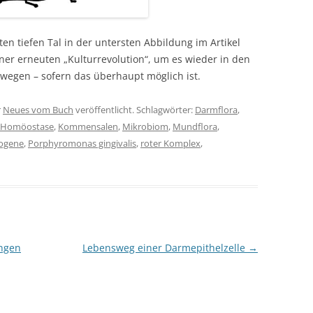
ten tiefen Tal in der untersten Abbildung im Artikel
iner erneuten „Kulturrevolution“, um es wieder in den
egen – sofern das überhaupt möglich ist.
r
Neues vom Buch
veröffentlicht. Schlagwörter:
Darmflora
,
Homöostase
,
Kommensalen
,
Mikrobiom
,
Mundflora
,
ogene
,
Porphyromonas gingivalis
,
roter Komplex
,
ngen
Lebensweg einer Darmepithelzelle
→