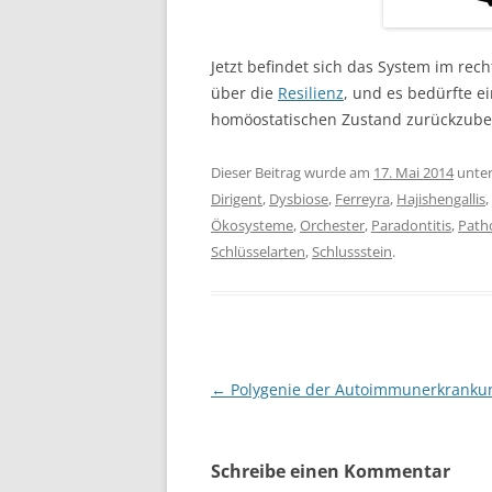
Jetzt befindet sich das System im rech
über die
Resilienz
, und es bedürfte e
homöostatischen Zustand zurückzubew
Dieser Beitrag wurde am
17. Mai 2014
unte
Dirigent
,
Dysbiose
,
Ferreyra
,
Hajishengallis
,
Ökosysteme
,
Orchester
,
Paradontitis
,
Path
Schlüsselarten
,
Schlussstein
.
Beitragsnavigation
←
Polygenie der Autoimmunerkranku
Schreibe einen Kommentar