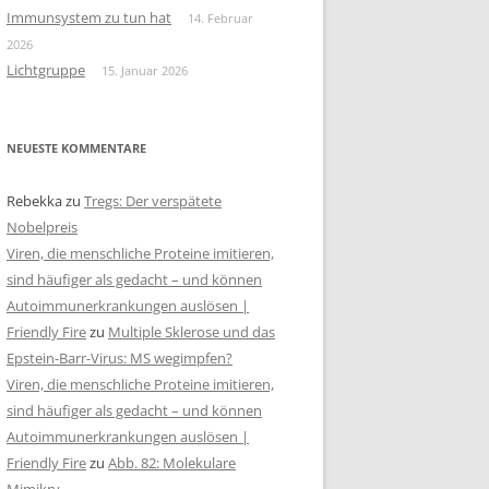
Immunsystem zu tun hat
14. Februar
2026
Lichtgruppe
15. Januar 2026
NEUESTE KOMMENTARE
Rebekka
zu
Tregs: Der verspätete
Nobelpreis
Viren, die menschliche Proteine imitieren,
sind häufiger als gedacht – und können
Autoimmunerkrankungen auslösen |
Friendly Fire
zu
Multiple Sklerose und das
Epstein-Barr-Virus: MS wegimpfen?
Viren, die menschliche Proteine imitieren,
sind häufiger als gedacht – und können
Autoimmunerkrankungen auslösen |
Friendly Fire
zu
Abb. 82: Molekulare