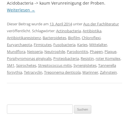
Acidobacteria -> kaum Verunreinigung der Proben.
Weiterlesen
→
Dieser Beitrag wurde am
13. April 2014
unter
Aus der Fachliteratur
veröffentlicht. Schlagwörter:
Actinobacteria
,
Antibiotika
,
Antibiotikaresistenz
,
Bacteroidetes
,
Biofilm
,
Chloroflexi
,
Euryarchaeota
,
Firmicutes
,
Fusobacteria
,
Karies
,
Mittelalter
,
Mundflora
,
Neisseria
,
Neutrophile
,
Parodontitis
,
Phagen
,
Plaque
,
Porphyromonas gingivalis
,
Proteobacteria
,
Resistin
,
roter Komplex
,
SM1
,
Spirochetes
,
Streptococcus mitis
,
Synergistetes
,
Tannerella
forsythia
,
Tetracyclin
,
Treponema denticola
,
Warinner
,
Zahnstein
.
Suchen
nach: