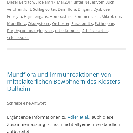
Dieser Beitrag wurde am
17. Mai 2014
unter
Neues vom Buch
veröffentlicht. Schlagwörter:
Darmflora
,
Dirigent
,
Dysbiose
,
Ferreyra
,
Hajishengallis
,
Homöostase
,
Kommensalen
,
Mikrobiom
,
Mundflora
,
Ökosysteme
,
Orchester
,
Paradontitis
,
Pathogene
,
Porphyromonas gingivalis
,
roter Komplex
,
Schlüsselarten
,
Schlussstein
.
Mundflora und Immunreaktionen von
mittelalterlichen Bewohnern des Klosters
Dalheim
Schreibe eine Antwort
Ergänzende Informationen zu
Adler et al.
; auch diese
Zusammenfassung ist noch nicht allgemein verständlich
aufbereitet: