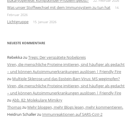
Eukaryogenese: Königskinder-Problem gelöst?
22. Februar 2026
Was unser Stoffwechsel mit dem Immunsystem zu tun hat
14.
Februar 2026
Lichtgruppe
15. Januar 2026
NEUESTE KOMMENTARE
Rebekka
zu
Tregs: Der verspätete Nobelpreis
Viren, die menschliche Proteine imitieren, sind häufiger als gedacht
– und können Autoimmunerkrankungen auslösen | Friendly Fire
zu
Multiple Sklerose und das Epstein-Barr-Virus: MS wegimpfen?
Viren, die menschliche Proteine imitieren, sind häufiger als gedacht
– und können Autoimmunerkrankungen auslösen | Friendly Fire
zu
Abb. 82: Molekulare Mimikry
Thomas
zu
Mehr bloggen, mehr Blogs lesen, mehr kommentieren.
Heidrun Schaller
zu
Immunreaktionen auf SARS-CoV-2