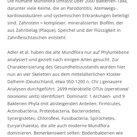
Die humane Mundflora umfasst über 2000 Bakterien-Taxa,
darunter viele Keime, die an Parodontitis, Atemwegs-,
kardiovaskulären und systemischen Erkrankungen beteiligt
sind. Zahnstein = komplexer, mineralisierter Biofilm, der
aus Zahnbelag (Plaque), Speichel und der Flüssigkeit in
Zahnfleischtaschen entsteht.
Adler et al. haben die alte Mundflora nur auf Phylumebene
analysiert und gezielt nach einigen Arten gesucht. Zur
Charakterisierung des Gesundheitszustands wurden hier
nun an vier Skeletten aus dem mittelalterlichen Kloster
Dalheim (Deutschland, etwa 950-1200 n. Chr.) genauere
Analysen durchgeführt. 2699 mikrobielle OTUs (
operational
taxonomic units
) identifiziert. Dominant: 1 Archäen- und 9
Bakterien-Phyla (mit absteigenden Anteilen: Firmicutes,
Actinobacteria, Proteobacteria, Bacteroidetes,
Synergistetes, Chloroflexi, Fusobacteria, Spirochetes,
Euryarchaeota), die alle auch moderne Mundflora
dominieren. Bemerkenswert selten: Bodenbakterien wie