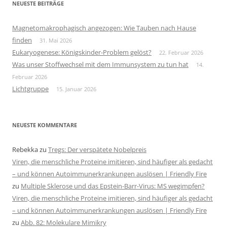
NEUESTE BEITRÄGE
Magnetomakrophagisch angezogen: Wie Tauben nach Hause
finden
31. Mai 2026
Eukaryogenese: Königskinder-Problem gelöst?
22. Februar 2026
Was unser Stoffwechsel mit dem Immunsystem zu tun hat
14.
Februar 2026
Lichtgruppe
15. Januar 2026
NEUESTE KOMMENTARE
Rebekka
zu
Tregs: Der verspätete Nobelpreis
Viren, die menschliche Proteine imitieren, sind häufiger als gedacht
– und können Autoimmunerkrankungen auslösen | Friendly Fire
zu
Multiple Sklerose und das Epstein-Barr-Virus: MS wegimpfen?
Viren, die menschliche Proteine imitieren, sind häufiger als gedacht
– und können Autoimmunerkrankungen auslösen | Friendly Fire
zu
Abb. 82: Molekulare Mimikry