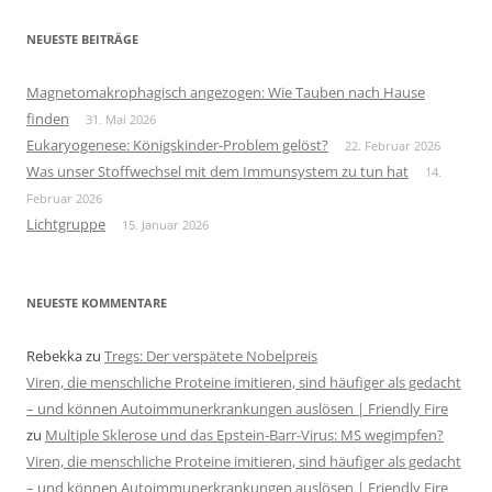
NEUESTE BEITRÄGE
Magnetomakrophagisch angezogen: Wie Tauben nach Hause
finden
31. Mai 2026
Eukaryogenese: Königskinder-Problem gelöst?
22. Februar 2026
Was unser Stoffwechsel mit dem Immunsystem zu tun hat
14.
Februar 2026
Lichtgruppe
15. Januar 2026
NEUESTE KOMMENTARE
Rebekka
zu
Tregs: Der verspätete Nobelpreis
Viren, die menschliche Proteine imitieren, sind häufiger als gedacht
– und können Autoimmunerkrankungen auslösen | Friendly Fire
zu
Multiple Sklerose und das Epstein-Barr-Virus: MS wegimpfen?
Viren, die menschliche Proteine imitieren, sind häufiger als gedacht
– und können Autoimmunerkrankungen auslösen | Friendly Fire