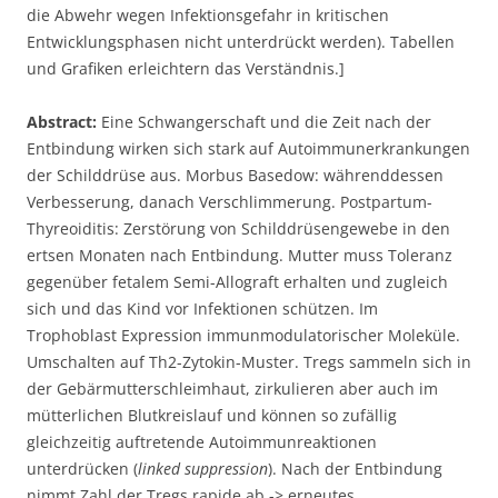
die Abwehr wegen Infektionsgefahr in kritischen
Entwicklungsphasen nicht unterdrückt werden). Tabellen
und Grafiken erleichtern das Verständnis.]
Abstract:
Eine Schwangerschaft und die Zeit nach der
Entbindung wirken sich stark auf Autoimmunerkrankungen
der Schilddrüse aus. Morbus Basedow: währenddessen
Verbesserung, danach Verschlimmerung. Postpartum-
Thyreoiditis: Zerstörung von Schilddrüsengewebe in den
ertsen Monaten nach Entbindung. Mutter muss Toleranz
gegenüber fetalem Semi-Allograft erhalten und zugleich
sich und das Kind vor Infektionen schützen. Im
Trophoblast Expression immunmodulatorischer Moleküle.
Umschalten auf Th2-Zytokin-Muster. Tregs sammeln sich in
der Gebärmutterschleimhaut, zirkulieren aber auch im
mütterlichen Blutkreislauf und können so zufällig
gleichzeitig auftretende Autoimmunreaktionen
unterdrücken (
linked suppression
). Nach der Entbindung
nimmt Zahl der Tregs rapide ab -> erneutes