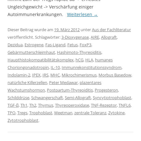
Ungleichgewicht -> Verschärfung einiger
Autoimmunerkrankungen.
Weiterlesen
→
Dieser Beitrag wurde am
19. März 2012
unter
Aus der Fachliteratur
veröffentlicht. Schlagwörter:
3-Dioxygenase
,
AIRE
,
Allograft
,
Dezidua
,
Estrogene
,
Fas-Ligand
,
Fetus
,
FoxP3
,
Gebärmutterschleimhaut
,
Hashimoto-Thyreoiditis
,
Haupthistokompatibilitätskomplex
,
hCG
,
HLA
,
humanes
Choriongonadotropin
,
IL-10
,
Immunrekonstitutionssyndrom
,
Indolamin-2
,
IPEX
,
IRS
,
MHC
,
Mikrochimerismus
,
Morbus Basedow
,
natürliche Killerzellen
,
Peter Medawar
,
plazentares
Wachstumshormon
,
Postpartum-Thyreoiditis
,
Progesteron
,
Schilddrüse
,
Schwangerschaft
,
Semi-Allograft
,
Syncytiotrophoblast
,
TGF-β
,
Th1
,
Th2
,
Thymus
,
Thyreoperoxidase
,
TNF-Rezeptor
,
TNFL6
,
TPO
,
Tregs
,
Trophoblast
,
Weetman
,
zentrale Toleranz
,
Zytokine
,
Zytotrophoblast
.