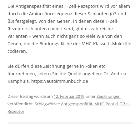
Die Antigenspezifität eines T-Zell-Rezeptors wird vor allem
durch die Aminosäuresequenz dieser Schlaufen (α3 und
β3) festgelegt. Von den Genen, in denen diese T-Zell-
Rezeptorschlaufen codiert sind, gibt es zahlreiche
Varianten – wenn auch nicht ganz so viele wie von den
Genen, die die Bindungsfläche der MHC-Klasse-II-Moleküle
codieren.
Sie dürfen diese Zeichnung gerne in Folien etc.
übernehmen, sofern Sie die Quelle angeben: Dr. Andrea
Kamphuis, https://autoimmunbuch.de
Dieser Beitrag wurde am
12. Februar 2019
unter
Zeichnungen
veröffentlicht. Schlagwörter:
Antigenspezifität
,
MHC
,
Peptid
,
T-Zell-
Rezeptor
.