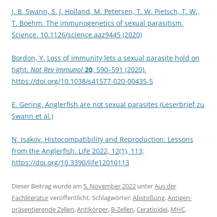
J. B. Swann, S. J. Holland, M. Petersen, T. W. Pietsch, T. W.,
T. Boehm. The immunogenetics of sexual parasitism.
Science. 10.1126/science.aaz9445 (2020)
Bordon, Y. Loss of immunity lets a sexual parasite hold on
tight.
Nat Rev Immunol
20
, 590–591 (2020).
https://doi.org/10.1038/s41577-020-00435-5
E. Gering. Anglerfish are not sexual parasites (Leserbrief zu
Swann et al.)
N. Isakov. Histocompatibility and Reproduction: Lessons
from the Anglerfish. Life 2022, 12(1), 113;
https://doi.org/10.3390/life12010113
Dieser Beitrag wurde am
5. November 2022
unter
Aus der
Fachliteratur
veröffentlicht. Schlagwörter:
Abstoßung
,
Antigen-
präsentierende Zellen
,
Antikörper
,
B-Zellen
,
Ceratioidei
,
MHC
,