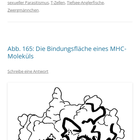
sexueller Parasitismus
,
T-Zellen
,
Tiefsee-Anglerfische
,
Zwergmännchen
.
Abb. 165: Die Bindungsfläche eines MHC-
Moleküls
Schreibe eine Antwort