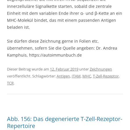
innerzelluläre Signalkette starten, sobald die zentrale
Einheit mit dem variablen Ende ihrer α- und β-Kette an ein
MHC-Molekül bindet, das mit einem passenden Antigen
beladen ist.
Sie dürfen diese Zeichnung gerne in Folien etc.
übernehmen, sofern Sie die Quelle angeben: Dr. Andrea
Kamphuis, https://autoimmunbuch.de
Dieser Beitrag wurde am
12. Februar 2019
unter
Zeichnungen
veröffentlicht. Schlagwörter:
Antigen
,
ITAM
,
MHC
,
T-Zell-Rezeptor
,
TCR
.
Abb. 156: Das degenerierte T-Zell-Rezeptor-
Repertoire