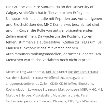
Die Gruppe von Pere Santamaria an der University of
Calgary schließlich hat in Tierversuchen Erfolge mit
Nanopartikeln erzielt, die mit Peptiden aus Autoantigenen
und Bruchstücken des MHC-Komplexes beschichtet sind
und im Körper die Rolle von antigenpräsentierenden
Zellen einnehmen. Da wiederum die Kostimulatoren
fehlen, stimmen sie autoreaktive T-Zellen zu Tregs um. Bei
Mäusen funktioniert das mit verschiedenen
Autoimmunerkrankungsmodellen, darunter Diabetes. Am
Menschen wurde das Verfahren noch nicht erprobt.
Dieser Beitrag wurde am
8. Juni 2016
unter
Aus der Fachliteratur
,
Aus der Sekundärliteratur
veröffentlicht. Schlagwörter:
antigenpräsentierende Zellen
,
CD80
,
CD86
,
Jeffrey Bluestone
,
Kostimulation
,
Lawrence Steinman
,
Makrophagen
,
MBP
,
MHC
,
MS
,
Multiple Sklerose
,
Muskelzellen
,
Myasthenia gravis
,
Pere
Santamaria
,
periphere Toleranz
,
Plasmide
,
T1D
,
Typ-1-Diabetes
.