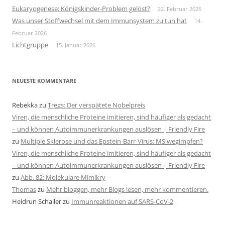
Eukaryogenese: Königskinder-Problem gelöst?
22. Februar 2026
Was unser Stoffwechsel mit dem Immunsystem zu tun hat
14.
Februar 2026
Lichtgruppe
15. Januar 2026
NEUESTE KOMMENTARE
Rebekka
zu
Tregs: Der verspätete Nobelpreis
Viren, die menschliche Proteine imitieren, sind häufiger als gedacht
– und können Autoimmunerkrankungen auslösen | Friendly Fire
zu
Multiple Sklerose und das Epstein-Barr-Virus: MS wegimpfen?
Viren, die menschliche Proteine imitieren, sind häufiger als gedacht
– und können Autoimmunerkrankungen auslösen | Friendly Fire
zu
Abb. 82: Molekulare Mimikry
Thomas
zu
Mehr bloggen, mehr Blogs lesen, mehr kommentieren.
Heidrun Schaller
zu
Immunreaktionen auf SARS-CoV-2