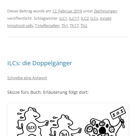
Dieser Beitrag wurde am
12. Februar 2019
unter
Zeichnungen
veröffentlicht. Schlagwörter:
ILC1
,
ILC17
,
ILC2
,
ILCs
,
innate
lymphoid cells
,
T-Helferzellen
,
Th1
,
Th17
,
Th2
.
ILCs: die Doppelgänger
Schreibe eine Antwort
Skizze fürs Buch; Erläuterung folgt dort: