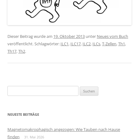
Dieser Beitrag wurde am
19. Oktober 2013
unter
Neues vom Buch
veröffentlicht. Schlagwörter:
ILC1
,
ILC17
,
ILC2
,
ILCs
,
T-Zellen
,
Th1
,
Th17
,
Th2
.
Suchen
nach:
NEUESTE BEITRÄGE
Magnetomakrophagisch angezogen: Wie Tauben nach Hause
finden
31. Mai 2026