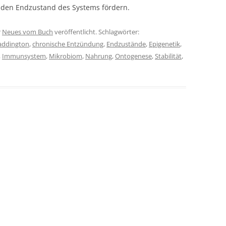
den Endzustand des Systems fördern.
r
Neues vom Buch
veröffentlicht. Schlagwörter:
addington
,
chronische Entzündung
,
Endzustände
,
Epigenetik
,
,
Immunsystem
,
Mikrobiom
,
Nahrung
,
Ontogenese
,
Stabilität
,