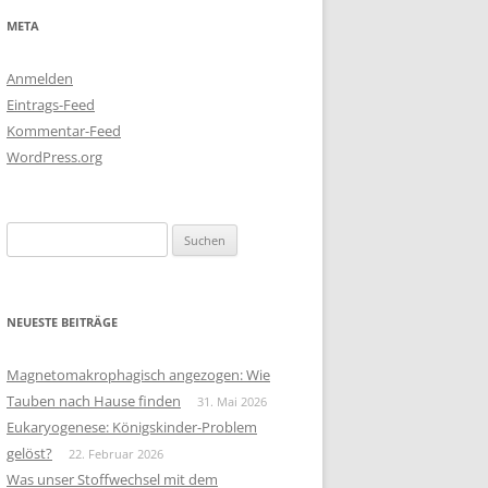
META
Anmelden
Eintrags-Feed
Kommentar-Feed
WordPress.org
Suchen
nach:
NEUESTE BEITRÄGE
Magnetomakrophagisch angezogen: Wie
Tauben nach Hause finden
31. Mai 2026
Eukaryogenese: Königskinder-Problem
gelöst?
22. Februar 2026
Was unser Stoffwechsel mit dem