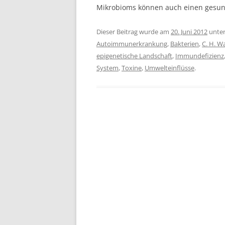
Mikrobioms können auch einen gesun
Dieser Beitrag wurde am
20. Juni 2012
unte
Autoimmunerkrankung
,
Bakterien
,
C. H. W
epigenetische Landschaft
,
Immundefizienz
System
,
Toxine
,
Umwelteinflüsse
.