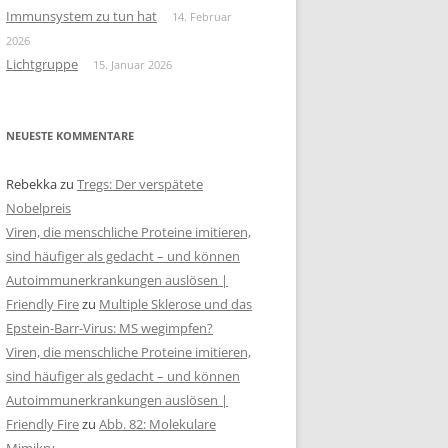
Immunsystem zu tun hat
14. Februar
2026
Lichtgruppe
15. Januar 2026
NEUESTE KOMMENTARE
Rebekka
zu
Tregs: Der verspätete
Nobelpreis
Viren, die menschliche Proteine imitieren,
sind häufiger als gedacht – und können
Autoimmunerkrankungen auslösen |
Friendly Fire
zu
Multiple Sklerose und das
Epstein-Barr-Virus: MS wegimpfen?
Viren, die menschliche Proteine imitieren,
sind häufiger als gedacht – und können
Autoimmunerkrankungen auslösen |
Friendly Fire
zu
Abb. 82: Molekulare