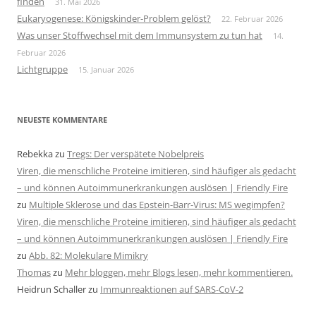
finden
31. Mai 2026
Eukaryogenese: Königskinder-Problem gelöst?
22. Februar 2026
Was unser Stoffwechsel mit dem Immunsystem zu tun hat
14.
Februar 2026
Lichtgruppe
15. Januar 2026
NEUESTE KOMMENTARE
Rebekka
zu
Tregs: Der verspätete Nobelpreis
Viren, die menschliche Proteine imitieren, sind häufiger als gedacht
– und können Autoimmunerkrankungen auslösen | Friendly Fire
zu
Multiple Sklerose und das Epstein-Barr-Virus: MS wegimpfen?
Viren, die menschliche Proteine imitieren, sind häufiger als gedacht
– und können Autoimmunerkrankungen auslösen | Friendly Fire
zu
Abb. 82: Molekulare Mimikry
Thomas
zu
Mehr bloggen, mehr Blogs lesen, mehr kommentieren.
Heidrun Schaller
zu
Immunreaktionen auf SARS-CoV-2