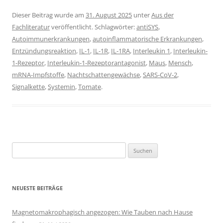
Dieser Beitrag wurde am
31. August 2025
unter
Aus der
Fachliteratur
veröffentlicht. Schlagwörter:
antiSYS
,
Autoimmunerkrankungen
,
autoinflammatorische Erkrankungen
,
Entzündungsreaktion
,
IL-1
,
IL-1R
,
IL-1RA
,
Interleukin 1
,
Interleukin-
1-Rezeptor
,
Interleukin-1-Rezeptorantagonist
,
Maus
,
Mensch
,
mRNA-Impfstoffe
,
Nachtschattengewächse
,
SARS-CoV-2
,
Signalkette
,
Systemin
,
Tomate
.
Suchen
nach:
NEUESTE BEITRÄGE
Magnetomakrophagisch angezogen: Wie Tauben nach Hause