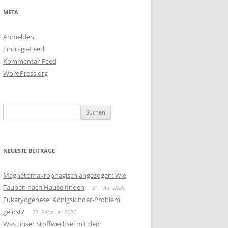
META
Anmelden
Eintrags-Feed
Kommentar-Feed
WordPress.org
Suchen
nach:
NEUESTE BEITRÄGE
Magnetomakrophagisch angezogen: Wie
Tauben nach Hause finden
31. Mai 2026
Eukaryogenese: Königskinder-Problem
gelöst?
22. Februar 2026
Was unser Stoffwechsel mit dem