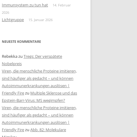
Immunsystem zu tun hat
14. Februar
2026
Lichtgruppe
15. Januar 2026
NEUESTE KOMMENTARE
Rebekka
zu
Tregs: Der verspätete
Nobelpreis
Viren, die menschliche Proteine imitieren,
sind häufiger als gedacht – und können
Autoimmunerkrankungen auslösen |
Friendly Fire
zu
Multiple Sklerose und das
Epstein-Barr-Virus: MS wegimpfen?
Viren, die menschliche Proteine imitieren,
sind häufiger als gedacht – und können
Autoimmunerkrankungen auslösen |
Friendly Fire
zu
Abb. 82: Molekulare