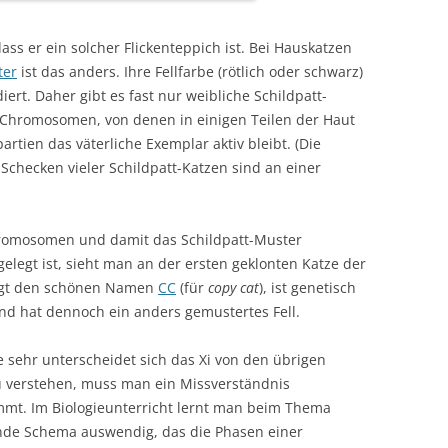
ss er ein solcher Flickenteppich ist. Bei Hauskatzen
ter
ist das anders. Ihre Fellfarbe (rötlich oder schwarz)
rt. Daher gibt es fast nur weibliche Schildpatt-
-Chromosomen, von denen in einigen Teilen der Haut
rtien das väterliche Exemplar aktiv bleibt. (Die
Schecken vieler Schildpatt-Katzen sind an einer
Chromosomen und damit das Schildpatt-Muster
gelegt ist, sieht man an der ersten geklonten Katze der
rägt den schönen Namen
CC
(für
copy cat
), ist genetisch
und hat dennoch ein anders gemustertes Fell.
ie sehr unterscheidet sich das Xi von den übrigen
 verstehen, muss man ein Missverständnis
mmt. Im Biologieunterricht lernt man beim Thema
nde Schema auswendig, das die Phasen einer