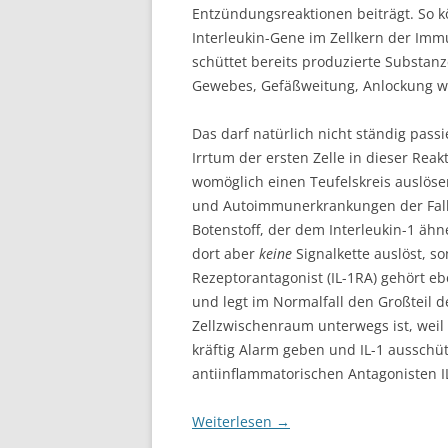
Entzündungsreaktionen beiträgt. So 
Interleukin-Gene im Zellkern der Im
schüttet bereits produzierte Substa
Gewebes, Gefäßweitung, Anlockung we
Das darf natürlich nicht ständig pass
Irrtum der ersten Zelle in dieser Rea
womöglich einen Teufelskreis auslöse
und Autoimmunerkrankungen der Fall i
Botenstoff, der dem Interleukin-1 ähn
dort aber
keine
Signalkette auslöst, so
Rezeptorantagonist (IL-1RA) gehört eb
und legt im Normalfall den Großteil d
Zellzwischenraum unterwegs ist, weil
kräftig Alarm geben und IL-1 ausschü
antiinflammatorischen Antagonisten I
Weiterlesen
→