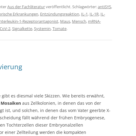
nter
Aus der Fachliteratur
veröffentlicht. Schlagwörter:
antiSYS
,
rische Erkrankungen
,
Entzündungsreaktion
,
IL-1
,
IL-1R
,
IL-
Interleukin-1-Rezeptorantagonist
,
Maus
,
Mensch
,
mRNA-
CoV-2
,
Signalkette
,
Systemin
,
Tomate
.
vierung
 gibt es diesmal viele Skizzen. Wie bereits erwähnt,
e
Mosaiken
aus Zellkolonien, in denen das von der
t ist, und solchen, in denen das vom Vater geerbte X-
tscheidung fällt während der frühen Embryogenese,
llen Tochterzellen dieser Embryonalzellen
 einer Zellteilung werden die kompakten