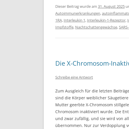
Dieser Beitrag wurde am
31. August 2025
u
Autoimmunerkrankungen
,
autoinflammato
1RA
,
Interleukin 1
,
Interleukin-1-Rezeptor
,
Impfstoffe
,
Nachtschattengewächse
,
SARS-
Die X-Chromosom-Inakti
Schreibe eine Antwort
Zum Ausgleich für die letzten Beiträge
sind die Körper weiblicher Säugetier
Mutter geerbte X-Chromosom stillgeleg
Chromosom inaktiviert wurde. Die En
und zwar zufällig, und sie wird von a
übernommen. Nur zur Verdopplung vor