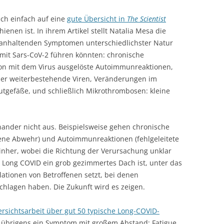
 ich einfach auf eine
gute Übersicht in
The Scientist
enen ist. In ihrem Artikel stellt Natalia Mesa die
 anhaltenden Symptomen unterschiedlichster Natur
 mit Sars-CoV-2 führen könnten: chronische
on mit dem Virus ausgelöste Autoimmunreaktionen,
rper weiterbestehende Viren, Veränderungen im
lutgefäße, und schließlich Mikrothrombosen: kleine
nander nicht aus. Beispielsweise gehen chronische
ene Abwehr) und Autoimmunreaktionen (fehlgeleitete
inher, wobei die Richtung der Verursachung unklar
s Long COVID ein grob gezimmertes Dach ist, unter das
lationen von Betroffenen setzt, bei denen
hlagen haben. Die Zukunft wird es zeigen.
rsichtsarbeit über gut 50 typische Long-COVID-
 übrigens ein Symptom mit großem Abstand: Fatigue.