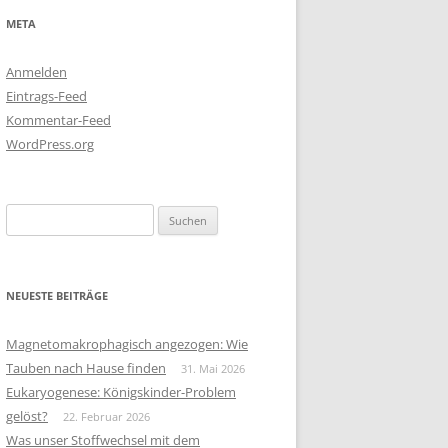
META
Anmelden
Eintrags-Feed
Kommentar-Feed
WordPress.org
Suchen
nach:
NEUESTE BEITRÄGE
Magnetomakrophagisch angezogen: Wie
Tauben nach Hause finden
31. Mai 2026
Eukaryogenese: Königskinder-Problem
gelöst?
22. Februar 2026
Was unser Stoffwechsel mit dem