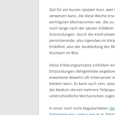
Zeit für ein kurzes Update! Kurz, weil
verweisen kann, die diese Woche erschi
wichtigsten Mechanismen vor, die zu
noch lange nach der akuten Infektion
Entzündungen, durch die Konfrontati
persistierende, also irgendwo im Kö
Endothel, also der Auskleidung der B
Klumpen im Blut.
Diese Erklärungsansätze schließen ei
Entzündungen (fehlgeleitete angebor
erworbene Abwehr) oft miteinander e
bleiben kann. Es kann auch sein, das
die Medizin derzeit mehrere Teilpopu
unterschiedliche Mechanismen zugesc
In einer noch nicht begutachteten
Übe
Symptome von Lopez-Leon et al.
führt