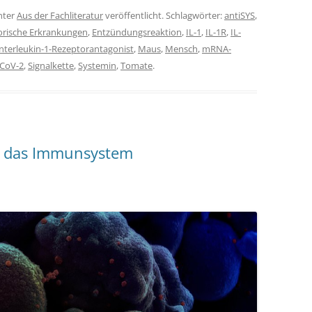
nter
Aus der Fachliteratur
veröffentlicht. Schlagwörter:
antiSYS
,
rische Erkrankungen
,
Entzündungsreaktion
,
IL-1
,
IL-1R
,
IL-
Interleukin-1-Rezeptorantagonist
,
Maus
,
Mensch
,
mRNA-
CoV-2
,
Signalkette
,
Systemin
,
Tomate
.
d das Immunsystem