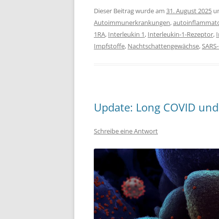
Dieser Beitrag wurde am
31. August 2025
u
Autoimmunerkrankungen
,
autoinflammato
1RA
,
Interleukin 1
,
Interleukin-1-Rezeptor
,
Impfstoffe
,
Nachtschattengewächse
,
SARS-
Update: Long COVID un
Schreibe eine Antwort