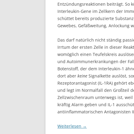
Entzündungsreaktionen beiträgt. So 
Interleukin-Gene im Zellkern der Im
schüttet bereits produzierte Substa
Gewebes, Gefäßweitung, Anlockung we
Das darf natürlich nicht ständig pass
Irrtum der ersten Zelle in dieser Rea
womöglich einen Teufelskreis auslöse
und Autoimmunerkrankungen der Fall i
Botenstoff, der dem Interleukin-1 ähn
dort aber
keine
Signalkette auslöst, so
Rezeptorantagonist (IL-1RA) gehört eb
und legt im Normalfall den Großteil d
Zellzwischenraum unterwegs ist, weil
kräftig Alarm geben und IL-1 ausschü
antiinflammatorischen Antagonisten I
Weiterlesen
→