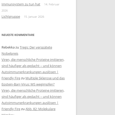
Immunsystem zu tun hat
14. Februar
2026
Lichtgruppe
15. Januar 2026
NEUESTE KOMMENTARE
Rebekka
zu
Tregs: Der verspätete
Nobelpreis
Viren, die menschliche Proteine imitieren,
sind häufiger als gedacht – und können
Autoimmunerkrankungen auslösen |
Friendly Fire
zu
Multiple Sklerose und das
Epstein-Barr-Virus: MS wegimpfen?
Viren, die menschliche Proteine imitieren,
sind häufiger als gedacht – und können
Autoimmunerkrankungen auslösen |
Friendly Fire
zu
Abb. 82: Molekulare