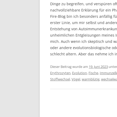
Dinge zu begreifen, und verspüren oft
nachvollziehbare Erklärung für ein 
Fire-Blog bin ich besonders anfällig fü
erster Linie, um mir selbst und ande
Entstehung von Autoimmunerkrankunge
unheimlichen Entgleisungen meines I
mich. Auch wenn ich skeptisch und w
oder andere evolutionsbiologische od
schlecht altern. Aber das nehme ich i
Dieser Beitrag wurde am
19. Juni 2023
unte
Erythrozyten
,
Evolution
,
Fische
,
Immunzell
Stoffwechsel
,
Vögel
,
warmblütig
,
wechselw