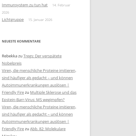
Immunsystem zu tun hat
14. Februar
2026
Lichtgruppe
15. Januar 2026
NEUESTE KOMMENTARE
Rebekka
zu
Tregs: Der verspätete
Nobelpreis
Viren, die menschliche Proteine imitieren,
sind häufiger als gedacht – und können
Autoimmunerkrankungen auslösen |
Friendly Fire
zu
Multiple Sklerose und das
Epstein-Barr-Virus: MS wegimpfen?
Viren, die menschliche Proteine imitieren,
sind häufiger als gedacht – und können
Autoimmunerkrankungen auslösen |
Friendly Fire
zu
Abb. 82: Molekulare