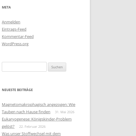
META
Anmelden
Eintrags-Feed
Kommentar-Feed
WordPress.org
Suchen
nach:
NEUESTE BEITRÄGE
Magnetomakrophagisch angezogen: Wie
Tauben nach Hause finden
31. Mai 2026
Eukaryogenese: Königskinder-Problem
gelöst?
22. Februar 2026
Was unser Stoffwechsel mit dem