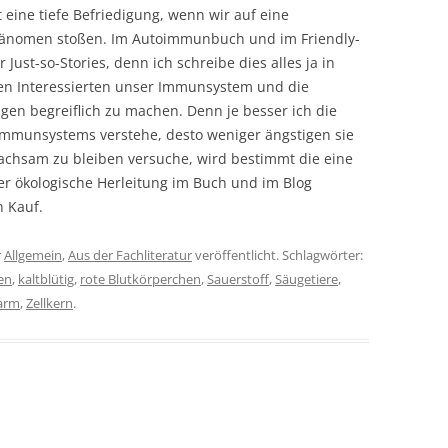
 eine tiefe Befriedigung, wenn wir auf eine
Phänomen stoßen. Im Autoimmunbuch und im Friendly-
r Just-so-Stories, denn ich schreibe dies alles ja in
ren Interessierten unser Immunsystem und die
n begreiflich zu machen. Denn je besser ich die
mmunsystems verstehe, desto weniger ängstigen sie
achsam zu bleiben versuche, wird bestimmt die eine
er ökologische Herleitung im Buch und im Blog
n Kauf.
r
Allgemein
,
Aus der Fachliteratur
veröffentlicht. Schlagwörter:
en
,
kaltblütig
,
rote Blutkörperchen
,
Sauerstoff
,
Säugetiere
,
arm
,
Zellkern
.