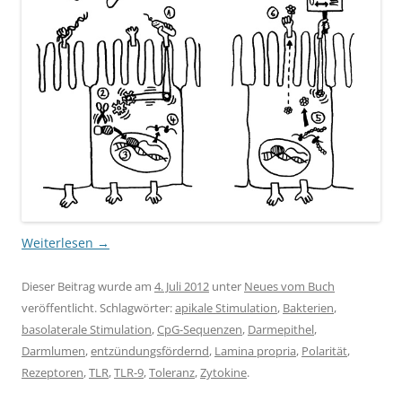
Weiterlesen
→
Dieser Beitrag wurde am
4. Juli 2012
unter
Neues vom Buch
veröffentlicht. Schlagwörter:
apikale Stimulation
,
Bakterien
,
basolaterale Stimulation
,
CpG-Sequenzen
,
Darmepithel
,
Darmlumen
,
entzündungsfördernd
,
Lamina propria
,
Polarität
,
Rezeptoren
,
TLR
,
TLR-9
,
Toleranz
,
Zytokine
.