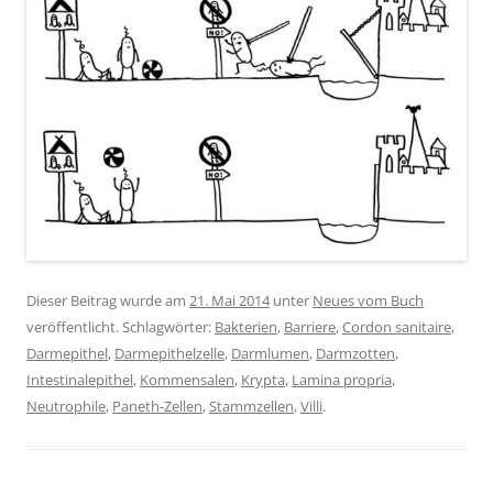
Dieser Beitrag wurde am
21. Mai 2014
unter
Neues vom Buch
veröffentlicht. Schlagwörter:
Bakterien
,
Barriere
,
Cordon sanitaire
,
Darmepithel
,
Darmepithelzelle
,
Darmlumen
,
Darmzotten
,
Intestinalepithel
,
Kommensalen
,
Krypta
,
Lamina propria
,
Neutrophile
,
Paneth-Zellen
,
Stammzellen
,
Villi
.