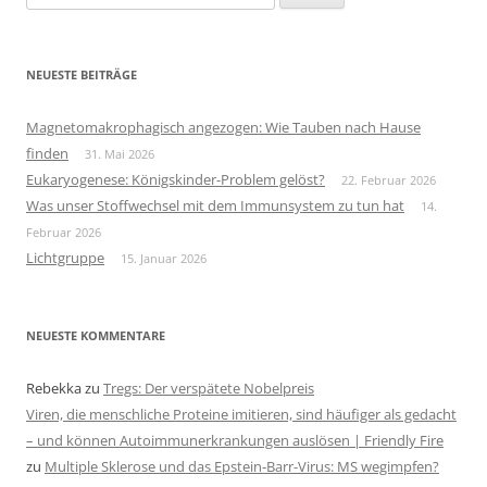
nach:
NEUESTE BEITRÄGE
Magnetomakrophagisch angezogen: Wie Tauben nach Hause
finden
31. Mai 2026
Eukaryogenese: Königskinder-Problem gelöst?
22. Februar 2026
Was unser Stoffwechsel mit dem Immunsystem zu tun hat
14.
Februar 2026
Lichtgruppe
15. Januar 2026
NEUESTE KOMMENTARE
Rebekka
zu
Tregs: Der verspätete Nobelpreis
Viren, die menschliche Proteine imitieren, sind häufiger als gedacht
– und können Autoimmunerkrankungen auslösen | Friendly Fire
zu
Multiple Sklerose und das Epstein-Barr-Virus: MS wegimpfen?