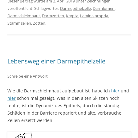
Dieser Beitrag wurde am
2. April 2019
unter
Zeichnungen
veröffentlicht. Schlagwörter:
Darmepithelzelle
,
Darmlumen
,
Darmschleimhaut
,
Darmzotten
,
Krypta
,
Lamina propria
,
Stammzellen
,
Zotten
.
Lebensweg einer Darmepithelzelle
Schreibe eine Antwort
Wie die Darmschleimhaut aufgebaut ist, habe ich
hier
und
hier
schon mal gezeigt. Was in den alten Skizzen noch
fehlte, ist die Dynamik des Epithels, durch die ständig
Schäden in der Barriere repariert und alte, verbrauche
Zellen ersetzt werden: