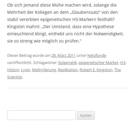
Ob sich jemand diese Mühe machen wird, solange die
Mehrheit der Kollegen an dem „Glaubenssatz“ von den
stabil vererbten epigenetischen H3-Markern festhält?
Kingston mahnt: „Der Umstand, dass eine Hypothese
einleuchtend klingt, enthebt uns nicht der Notwendigkeit,
sie so streng wie möglich zu prüfen.“
Dieser Beitrag wurde am
28. März 2011
unter
Netzfunde
veröffentlicht. Schlagwörter:
Epigenetik
,
epigenetischer Marker
,
H3
,
Histon
,
Lysin
,
Methylierung
,
Replikation
,
Robert E. Kingston
,
The
Scientist
.
Suchen
nach: