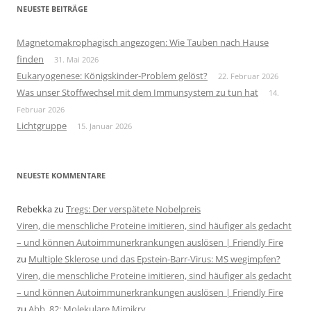
NEUESTE BEITRÄGE
Magnetomakrophagisch angezogen: Wie Tauben nach Hause
finden
31. Mai 2026
Eukaryogenese: Königskinder-Problem gelöst?
22. Februar 2026
Was unser Stoffwechsel mit dem Immunsystem zu tun hat
14.
Februar 2026
Lichtgruppe
15. Januar 2026
NEUESTE KOMMENTARE
Rebekka
zu
Tregs: Der verspätete Nobelpreis
Viren, die menschliche Proteine imitieren, sind häufiger als gedacht
– und können Autoimmunerkrankungen auslösen | Friendly Fire
zu
Multiple Sklerose und das Epstein-Barr-Virus: MS wegimpfen?
Viren, die menschliche Proteine imitieren, sind häufiger als gedacht
– und können Autoimmunerkrankungen auslösen | Friendly Fire
zu
Abb. 82: Molekulare Mimikry