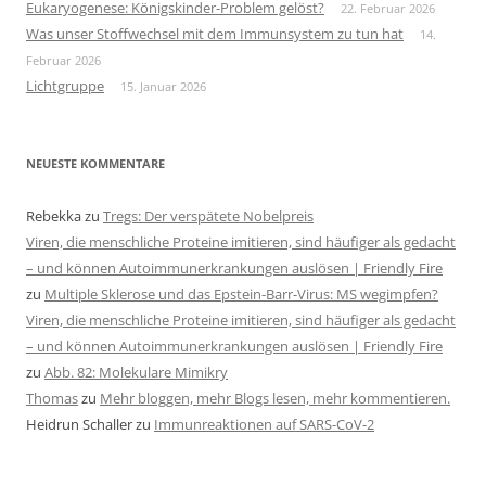
Eukaryogenese: Königskinder-Problem gelöst?
22. Februar 2026
Was unser Stoffwechsel mit dem Immunsystem zu tun hat
14.
Februar 2026
Lichtgruppe
15. Januar 2026
NEUESTE KOMMENTARE
Rebekka
zu
Tregs: Der verspätete Nobelpreis
Viren, die menschliche Proteine imitieren, sind häufiger als gedacht
– und können Autoimmunerkrankungen auslösen | Friendly Fire
zu
Multiple Sklerose und das Epstein-Barr-Virus: MS wegimpfen?
Viren, die menschliche Proteine imitieren, sind häufiger als gedacht
– und können Autoimmunerkrankungen auslösen | Friendly Fire
zu
Abb. 82: Molekulare Mimikry
Thomas
zu
Mehr bloggen, mehr Blogs lesen, mehr kommentieren.
Heidrun Schaller
zu
Immunreaktionen auf SARS-CoV-2