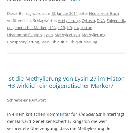
Dieser Beitrag wurde am
12. Januar 2014
unter
Neues vom Buch
veröffentlicht. Schlagwörter:
Acetylierung
,
Cytosin
,
DNA
,
Epigenetik
,
epigenetischer Marker
,
H2A
,
H2B
,
H3
,
H4
,
Histon
,
Histonmodifikation
,
Lysin
,
Methylcytosin
,
Methylierung
,
Phosphorylierung
,
Serin
,
Ubiquitin
,
Ubiquitinierung
.
Ist die Methylierung von Lysin 27 im Histon
H3 wirklich ein epigenetischer Marker?
Schreibe eine Antwort
In einem kritischen
Kommentar
für
The Scientist
hinterfragt
der Harvard-Genetiker Robert E. Kingston die weit
verbreitete Überzeugung, dass die Methylierung der