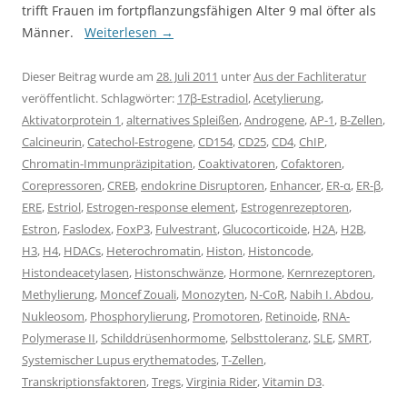
trifft Frauen im fortpflanzungsfähigen Alter 9 mal öfter als
Männer.
Weiterlesen
→
Dieser Beitrag wurde am
28. Juli 2011
unter
Aus der Fachliteratur
veröffentlicht. Schlagwörter:
17β-Estradiol
,
Acetylierung
,
Aktivatorprotein 1
,
alternatives Spleißen
,
Androgene
,
AP-1
,
B-Zellen
,
Calcineurin
,
Catechol-Estrogene
,
CD154
,
CD25
,
CD4
,
ChIP
,
Chromatin-Immunpräzipitation
,
Coaktivatoren
,
Cofaktoren
,
Corepressoren
,
CREB
,
endokrine Disruptoren
,
Enhancer
,
ER-α
,
ER-β
,
ERE
,
Estriol
,
Estrogen-response element
,
Estrogenrezeptoren
,
Estron
,
Faslodex
,
FoxP3
,
Fulvestrant
,
Glucocorticoide
,
H2A
,
H2B
,
H3
,
H4
,
HDACs
,
Heterochromatin
,
Histon
,
Histoncode
,
Histondeacetylasen
,
Histonschwänze
,
Hormone
,
Kernrezeptoren
,
Methylierung
,
Moncef Zouali
,
Monozyten
,
N-CoR
,
Nabih I. Abdou
,
Nukleosom
,
Phosphorylierung
,
Promotoren
,
Retinoide
,
RNA-
Polymerase II
,
Schilddrüsenhormome
,
Selbsttoleranz
,
SLE
,
SMRT
,
Systemischer Lupus erythematodes
,
T-Zellen
,
Transkriptionsfaktoren
,
Tregs
,
Virginia Rider
,
Vitamin D3
.