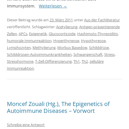
Immunsystem.
Weiterlesen
→
Dieser Beitrag wurde am
23. März 2011
unter
Aus der Fachliteratur
veröffentlicht. Schlagwörter:
Acetylierung
,
Antigen-präsentierende
Zellen
,
APCs
,
Epigenetik
,
Glucocorticoide
,
Hashimoto-Thyreoiditis
,
humorale Immunreaktion
,
Hyperthyreose
,
Hypothyreose
,
Lymphozyten
,
Methylierung
,
Morbus Basedow
,
Schilddrüse
,
Schilddrüsen-Autoimmunkrankheiten
,
Schwangerschaft
,
Stress
,
Stresshormone
,
T-Zell-Differenzierung
,
Th1
,
Th2
,
zelluläre
Immunreaktion
.
Moncef Zouali (Hg.), The Epigenetics of
Autoimmune Diseases – Vorwort
Schreibe eine Antwort