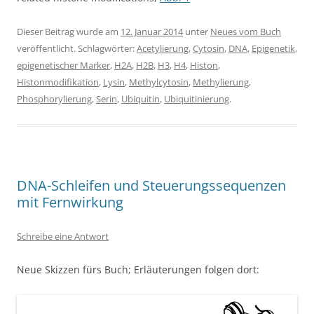
Dieser Beitrag wurde am
12. Januar 2014
unter
Neues vom Buch
veröffentlicht. Schlagwörter:
Acetylierung
,
Cytosin
,
DNA
,
Epigenetik
,
epigenetischer Marker
,
H2A
,
H2B
,
H3
,
H4
,
Histon
,
Histonmodifikation
,
Lysin
,
Methylcytosin
,
Methylierung
,
Phosphorylierung
,
Serin
,
Ubiquitin
,
Ubiquitinierung
.
DNA-Schleifen und Steuerungssequenzen
mit Fernwirkung
Schreibe eine Antwort
Neue Skizzen fürs Buch; Erläuterungen folgen dort: