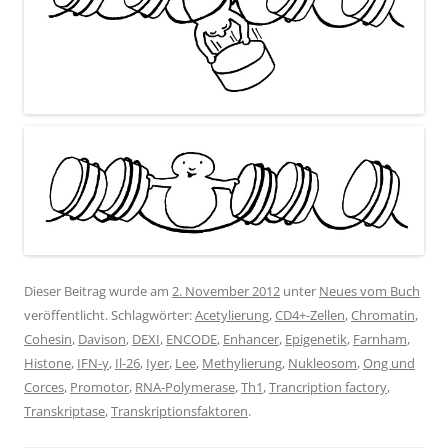
Dieser Beitrag wurde am
2. November 2012
unter
Neues vom Buch
veröffentlicht. Schlagwörter:
Acetylierung
,
CD4+-Zellen
,
Chromatin
,
Cohesin
,
Davison
,
DEXI
,
ENCODE
,
Enhancer
,
Epigenetik
,
Farnham
,
Histone
,
IFN-γ
,
Il-26
,
Iyer
,
Lee
,
Methylierung
,
Nukleosom
,
Ong und
Corces
,
Promotor
,
RNA-Polymerase
,
Th1
,
Trancription factory
,
Transkriptase
,
Transkriptionsfaktoren
.