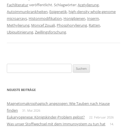
Fachliteratur
veröffentlicht. Schlagwörter:
Acetylierung
,
Autoimmunkrankheiten
,
Epigenetik
,
high-density whole-genome
microarrays
,
Histonmodifikation
,
Honigbienen
,
Inserm
,
Methylierung
,
Moncef Zouali
,
Phosphorylierung
,
Ratten
,
Ubiquitinierung
,
Zwillingsforschung
.
Suchen
nach:
NEUESTE BEITRÄGE
Magnetomakrophagisch angezogen: Wie Tauben nach Hause
finden
31. Mai 2026
Eukaryogenese: Königskinder-Problem gelöst?
22. Februar 2026
Was unser Stoffwechsel mit dem Immunsystem zu tun hat
14.