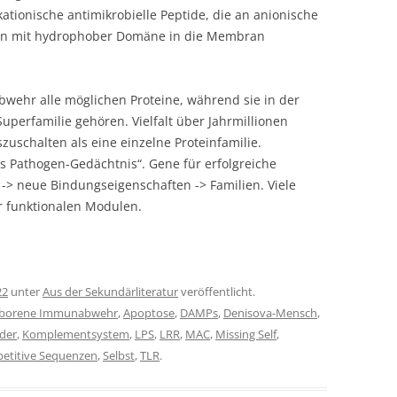
kationische antimikrobielle Peptide, die an anionische
nn mit hydrophober Domäne in die Membran
bwehr alle möglichen Proteine, während sie in der
perfamilie gehören. Vielfalt über Jahrmillionen
zuschalten als eine einzelne Proteinfamilie.
 Pathogen-Gedächtnis“. Gene für erfolgreiche
 -> neue Bindungseigenschaften -> Familien. Viele
 funktionalen Modulen.
22
unter
Aus der Sekundärliteratur
veröffentlicht.
borene Immunabwehr
,
Apoptose
,
DAMPs
,
Denisova-Mensch
,
der
,
Komplementsystem
,
LPS
,
LRR
,
MAC
,
Missing Self
,
petitive Sequenzen
,
Selbst
,
TLR
.