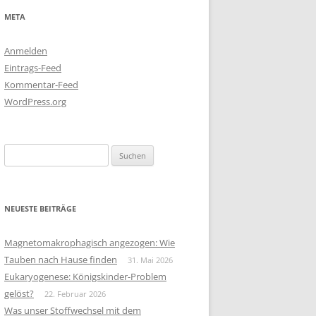
META
Anmelden
Eintrags-Feed
Kommentar-Feed
WordPress.org
Suchen
nach:
NEUESTE BEITRÄGE
Magnetomakrophagisch angezogen: Wie
Tauben nach Hause finden
31. Mai 2026
Eukaryogenese: Königskinder-Problem
gelöst?
22. Februar 2026
Was unser Stoffwechsel mit dem