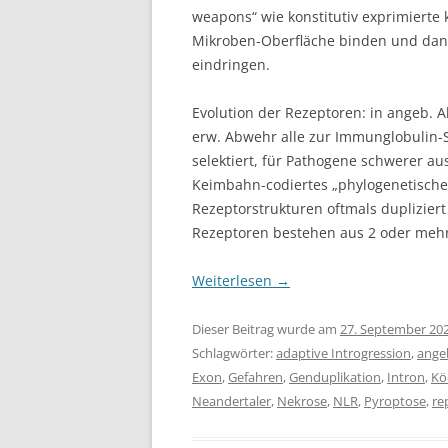
weapons“ wie konstitutiv exprimierte 
Mikroben-Oberfläche binden und da
eindringen.
Evolution der Rezeptoren: in angeb. A
erw. Abwehr alle zur Immunglobulin-Su
selektiert, für Pathogene schwerer aus
Keimbahn-codiertes „phylogenetisches
Rezeptorstrukturen oftmals dupliziert
Rezeptoren bestehen aus 2 oder mehr
Weiterlesen
→
Dieser Beitrag wurde am
27. September 20
Schlagwörter:
adaptive Introgression
,
ange
Exon
,
Gefahren
,
Genduplikation
,
Intron
,
Kö
Neandertaler
,
Nekrose
,
NLR
,
Pyroptose
,
re