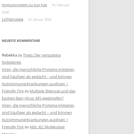
Immunsystem zu tun hat
14. Februar
2026
Lichtgruppe
15. Januar 2026
NEUESTE KOMMENTARE
Rebekka
zu
Tregs: Der verspätete
Nobelpreis
Viren, die menschliche Proteine imitieren,
sind häufiger als gedacht – und können
Autoimmunerkrankungen auslösen |
Friendly Fire
zu
Multiple Sklerose und das
Epstein-Barr-Virus: MS wegimpfen?
Viren, die menschliche Proteine imitieren,
sind häufiger als gedacht – und können
Autoimmunerkrankungen auslösen |
Friendly Fire
zu
Abb. 82: Molekulare