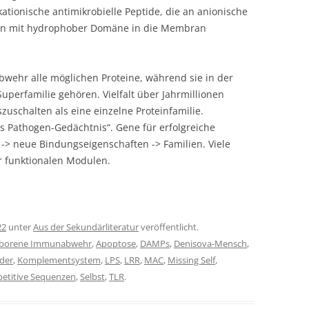
kationische antimikrobielle Peptide, die an anionische
nn mit hydrophober Domäne in die Membran
bwehr alle möglichen Proteine, während sie in der
perfamilie gehören. Vielfalt über Jahrmillionen
zuschalten als eine einzelne Proteinfamilie.
 Pathogen-Gedächtnis“. Gene für erfolgreiche
 -> neue Bindungseigenschaften -> Familien. Viele
 funktionalen Modulen.
22
unter
Aus der Sekundärliteratur
veröffentlicht.
borene Immunabwehr
,
Apoptose
,
DAMPs
,
Denisova-Mensch
,
der
,
Komplementsystem
,
LPS
,
LRR
,
MAC
,
Missing Self
,
petitive Sequenzen
,
Selbst
,
TLR
.