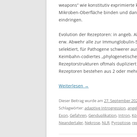
weapons“ wie konstitutiv exprimierte 
Mikroben-Oberfläche binden und da
eindringen.
Evolution der Rezeptoren: in angeb. A
erw. Abwehr alle zur Immunglobulin-Su
selektiert, für Pathogene schwerer aus
Keimbahn-codiertes „phylogenetisches
Rezeptorstrukturen oftmals dupliziert
Rezeptoren bestehen aus 2 oder mehr
Weiterlesen
→
Dieser Beitrag wurde am
27. September 20
Schlagwörter:
adaptive Introgression
,
ange
Exon
,
Gefahren
,
Genduplikation
,
Intron
,
Kö
Neandertaler
,
Nekrose
,
NLR
,
Pyroptose
,
re