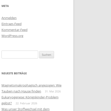
META
Anmelden
Eintrags-Feed
Kommentar-Feed
WordPress.org
Suchen
nach:
NEUESTE BEITRÄGE
Magnetomakrophagisch angezogen: Wie
Tauben nach Hause finden
31. Mai 2026
Eukaryogenese: Königskinder-Problem
gelöst?
22. Februar 2026
Was unser Stoffwechsel mit dem