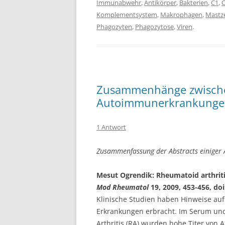
Immunabwehr
,
Antikörper
,
Bakterien
,
C1
,
Komplementsystem
,
Makrophagen
,
Mastze
Phagozyten
,
Phagozytose
,
Viren
.
Zusammenhänge zwische
Autoimmunerkrankung
1 Antwort
Zusammenfassung der Abstracts einiger 
Mesut Ogrendik: Rheumatoid arthritis 
Mod Rheumatol
19, 2009, 453-456, do
Klinische Studien haben Hinweise auf
Erkrankungen erbracht. Im Serum und 
Arthritis (RA) wurden hohe Titer vo