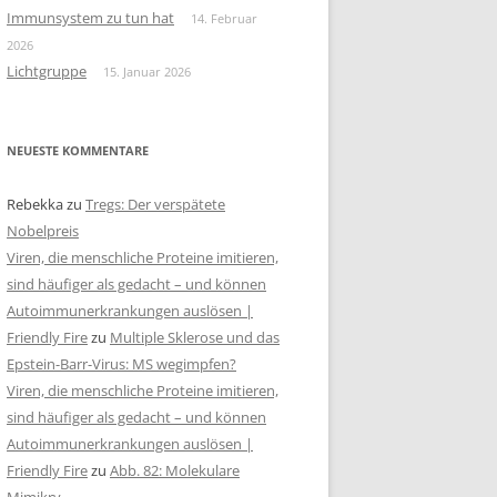
Immunsystem zu tun hat
14. Februar
2026
Lichtgruppe
15. Januar 2026
NEUESTE KOMMENTARE
Rebekka
zu
Tregs: Der verspätete
Nobelpreis
Viren, die menschliche Proteine imitieren,
sind häufiger als gedacht – und können
Autoimmunerkrankungen auslösen |
Friendly Fire
zu
Multiple Sklerose und das
Epstein-Barr-Virus: MS wegimpfen?
Viren, die menschliche Proteine imitieren,
sind häufiger als gedacht – und können
Autoimmunerkrankungen auslösen |
Friendly Fire
zu
Abb. 82: Molekulare