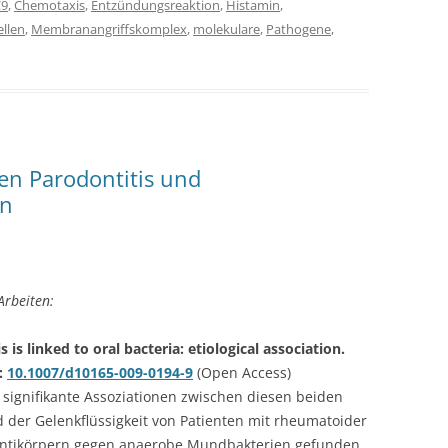
C9
,
Chemotaxis
,
Entzündungsreaktion
,
Histamin
,
llen
,
Membranangriffskomplex
,
molekulare
,
Pathogene
,
n Parodontitis und
en
Arbeiten:
is linked to oral bacteria: etiological association.
i:
10.1007/d10165-009-0194-9
(Open Access)
 signifikante Assoziationen zwischen diesen beiden
der Gelenkflüssigkeit von Patienten mit rheumatoider
n Antikörpern gegen anaerobe Mundbakterien gefunden.