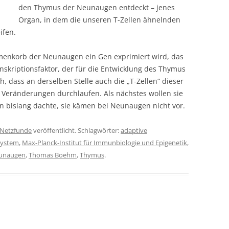
den Thymus der Neunaugen entdeckt – jenes
Organ, in dem die unseren T-Zellen ähnelnden
ifen.
emenkorb der Neunaugen ein Gen exprimiert wird, das
nskriptionsfaktor, der für die Entwicklung des Thymus
h, dass an derselben Stelle auch die „T-Zellen“ dieser
e Veränderungen durchlaufen. Als nächstes wollen sie
bislang dachte, sie kämen bei Neunaugen nicht vor.
Netzfunde
veröffentlicht. Schlagwörter:
adaptive
ystem
,
Max-Planck-Institut für Immunbiologie und Epigenetik
,
unaugen
,
Thomas Boehm
,
Thymus
.