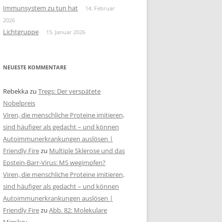
Immunsystem zu tun hat
14. Februar
2026
Lichtgruppe
15. Januar 2026
NEUESTE KOMMENTARE
Rebekka
zu
Tregs: Der verspätete
Nobelpreis
Viren, die menschliche Proteine imitieren,
sind häufiger als gedacht – und können
Autoimmunerkrankungen auslösen |
Friendly Fire
zu
Multiple Sklerose und das
Epstein-Barr-Virus: MS wegimpfen?
Viren, die menschliche Proteine imitieren,
sind häufiger als gedacht – und können
Autoimmunerkrankungen auslösen |
Friendly Fire
zu
Abb. 82: Molekulare