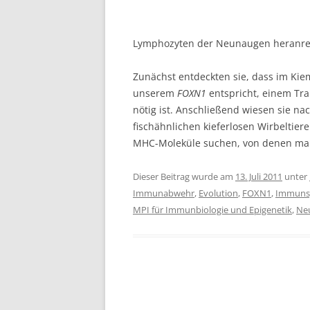
Lymphozyten der Neunaugen heranre
Zunächst entdeckten sie, dass im Ki
unserem
FOXN1
entspricht, einem Tra
nötig ist. Anschließend wiesen sie nac
fischähnlichen kieferlosen Wirbeltier
MHC-Moleküle suchen, von denen man 
Dieser Beitrag wurde am
13. Juli 2011
unter
Immunabwehr
,
Evolution
,
FOXN1
,
Immuns
MPI für Immunbiologie und Epigenetik
,
Ne