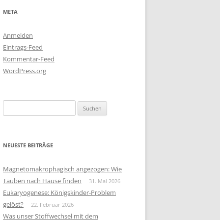
META
Anmelden
Eintrags-Feed
Kommentar-Feed
WordPress.org
Suchen
nach:
NEUESTE BEITRÄGE
Magnetomakrophagisch angezogen: Wie
Tauben nach Hause finden
31. Mai 2026
Eukaryogenese: Königskinder-Problem
gelöst?
22. Februar 2026
Was unser Stoffwechsel mit dem