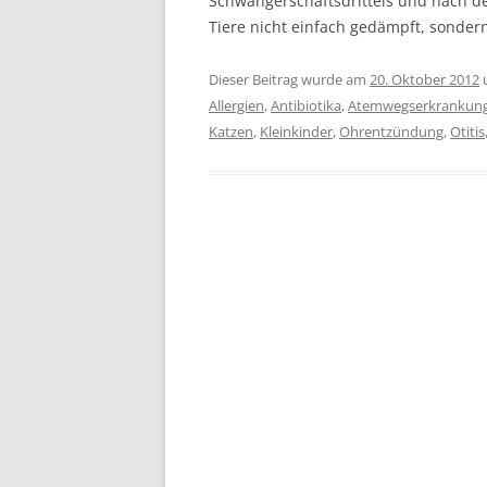
Schwangerschaftsdrittels und nach d
Tiere nicht einfach gedämpft, sonder
Dieser Beitrag wurde am
20. Oktober 2012
Allergien
,
Antibiotika
,
Atemwegserkrankun
Katzen
,
Kleinkinder
,
Ohrentzündung
,
Otitis