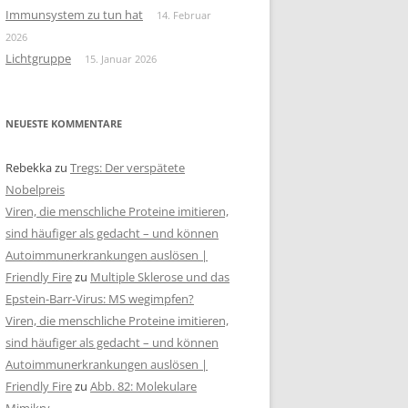
Immunsystem zu tun hat
14. Februar
2026
Lichtgruppe
15. Januar 2026
NEUESTE KOMMENTARE
Rebekka
zu
Tregs: Der verspätete
Nobelpreis
Viren, die menschliche Proteine imitieren,
sind häufiger als gedacht – und können
Autoimmunerkrankungen auslösen |
Friendly Fire
zu
Multiple Sklerose und das
Epstein-Barr-Virus: MS wegimpfen?
Viren, die menschliche Proteine imitieren,
sind häufiger als gedacht – und können
Autoimmunerkrankungen auslösen |
Friendly Fire
zu
Abb. 82: Molekulare