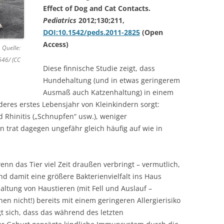
Effect of Dog and Cat Contacts.
Pediatrics
2012;130;211,
DOI:10.1542/peds.2011-2825
(Open
Access)
 Quelle:
646/ (CC
Diese finnische Studie zeigt, dass
Hundehaltung (und in etwas geringerem
Ausmaß auch Katzenhaltung) in einem
eres erstes Lebensjahr von Kleinkindern sorgt:
 Rhinitis („Schnupfen“ usw.), weniger
 trat dagegen ungefähr gleich häufig auf wie in
wenn das Tier viel Zeit draußen verbringt – vermutlich,
nd damit eine größere Bakterienvielfalt ins Haus
ltung von Haustieren (mit Fell und Auslauf –
en nicht!) bereits mit einem geringeren Allergierisiko
t sich, dass das während des letzten