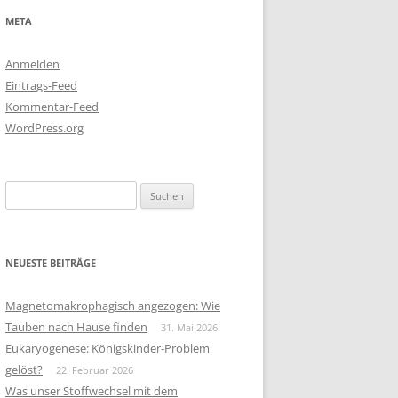
META
Anmelden
Eintrags-Feed
Kommentar-Feed
WordPress.org
Suchen
nach:
NEUESTE BEITRÄGE
Magnetomakrophagisch angezogen: Wie
Tauben nach Hause finden
31. Mai 2026
Eukaryogenese: Königskinder-Problem
gelöst?
22. Februar 2026
Was unser Stoffwechsel mit dem