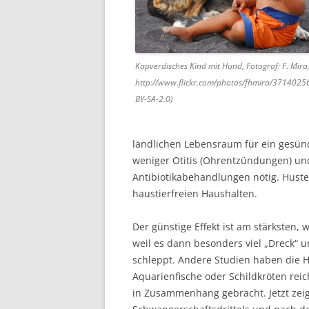
Kapverdisches Kind mit Hund, Fotograf: F. Mira,
http://www.flickr.com/photos/fhmira/3714025
BY-SA-2.0)
ländlichen Lebensraum für ein gesünd
weniger Otitis (Ohrentzündungen) und
Antibiotikabehandlungen nötig. Husten
haustierfreien Haushalten.
Der günstige Effekt ist am stärksten, 
weil es dann besonders viel „Dreck“ u
schleppt. Andere Studien haben die Ha
Aquarienfische oder Schildkröten reich
in Zusammenhang gebracht. Jetzt zeig