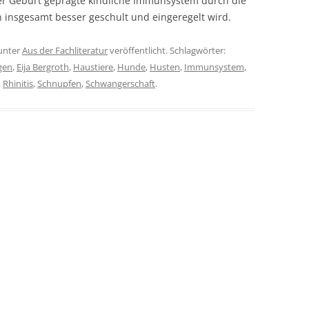
er Geburt geprägte kindliche Immunsystem durch die
n insgesamt besser geschult und eingeregelt wird.
unter
Aus der Fachliteratur
veröffentlicht. Schlagwörter:
gen
,
Eija Bergroth
,
Haustiere
,
Hunde
,
Husten
,
Immunsystem
,
,
Rhinitis
,
Schnupfen
,
Schwangerschaft
.