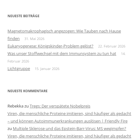
NEUESTE BEITRÄGE
Magnetomakrophagisch angezogen: Wie Tauben nach Hause
finden
31. Mai 2026
Eukaryogenese: Königskinder-Problem gelöst?
22. Februar 2026
Was unser Stoffwechsel mit dem Immunsystem zu tun hat
14.
Februar 2026
Lichtgruppe
15. Januar 2026
NEUESTE KOMMENTARE
Rebekka
zu
Tregs: Der verspätete Nobelpreis
Viren, die menschliche Proteine imitieren, sind häufiger als gedacht
– und können Autoimmunerkrankungen auslösen | Friendly Fire
zu
Multiple Sklerose und das Epstein-Barr-Virus: MS wegimpfen?
Viren, die menschliche Proteine imitieren, sind häufiger als gedacht