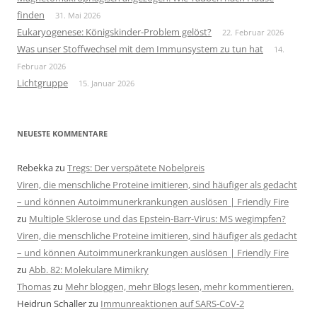
finden
31. Mai 2026
Eukaryogenese: Königskinder-Problem gelöst?
22. Februar 2026
Was unser Stoffwechsel mit dem Immunsystem zu tun hat
14.
Februar 2026
Lichtgruppe
15. Januar 2026
NEUESTE KOMMENTARE
Rebekka
zu
Tregs: Der verspätete Nobelpreis
Viren, die menschliche Proteine imitieren, sind häufiger als gedacht
– und können Autoimmunerkrankungen auslösen | Friendly Fire
zu
Multiple Sklerose und das Epstein-Barr-Virus: MS wegimpfen?
Viren, die menschliche Proteine imitieren, sind häufiger als gedacht
– und können Autoimmunerkrankungen auslösen | Friendly Fire
zu
Abb. 82: Molekulare Mimikry
Thomas
zu
Mehr bloggen, mehr Blogs lesen, mehr kommentieren.
Heidrun Schaller
zu
Immunreaktionen auf SARS-CoV-2