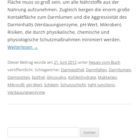
Fläche muss so groß sein, um alle Nährstoffe aus der
Nahrung aufzunehmen. Zugleich bergen die enorm große
Kontaktfläche zum Darmlumen und die Aggressivität des
Darminhalts (Verdauungsenzyme, pH-Wert, Mikroben)
Risiken, die durch physikalische, chemische und
physiologische Schutzmaßnahmen minimiert werden.
Weiterlesen
→
Dieser Beitrag wurde am
21. Juni 2012
unter
Neues vom Buch
veröffentlicht. Schlagwörter:
Darmepithel
,
Darmfalten
,
Darmlumen
,
Darmzotten
,
Epithel
,
Glycocalyx
,
Kohlenhydrate
,
Makterien
,
Mikrovilli
,
pH-Wert
,
Schleim
,
Schutzschicht
,
tight junctions
,
Verdauungsenzyme
.
Suchen
nach: