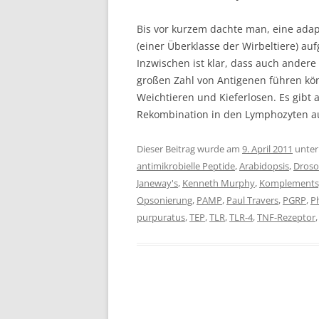
Bis vor kurzem dachte man, eine ada
(einer Überklasse der Wirbeltiere) 
Inzwischen ist klar, dass auch ander
großen Zahl von Antigenen führen kön
Weichtieren und Kieferlosen. Es gibt
Rekombination in den Lymphozyten
Dieser Beitrag wurde am
9. April 2011
unte
antimikrobielle Peptide
,
Arabidopsis
,
Droso
Janeway's
,
Kenneth Murphy
,
Komplements
Opsonierung
,
PAMP
,
Paul Travers
,
PGRP
,
P
purpuratus
,
TEP
,
TLR
,
TLR-4
,
TNF-Rezeptor