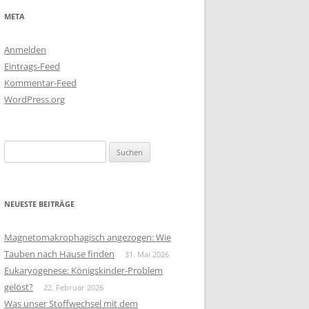
META
Anmelden
Eintrags-Feed
Kommentar-Feed
WordPress.org
Suchen
nach:
NEUESTE BEITRÄGE
Magnetomakrophagisch angezogen: Wie
Tauben nach Hause finden
31. Mai 2026
Eukaryogenese: Königskinder-Problem
gelöst?
22. Februar 2026
Was unser Stoffwechsel mit dem