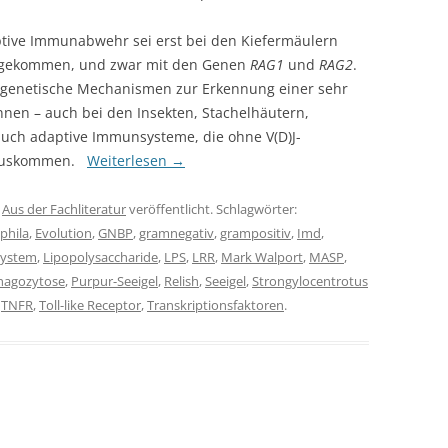
ptive Immunabwehr sei erst bei den Kiefermäulern
aufgekommen, und zwar mit den Genen
RAG1
und
RAG2
.
e genetische Mechanismen zur Erkennung einer sehr
nen – auch bei den Insekten, Stachelhäutern,
 auch adaptive Immunsysteme, die ohne V(D)J-
 auskommen.
Weiterlesen
→
r
Aus der Fachliteratur
veröffentlicht. Schlagwörter:
phila
,
Evolution
,
GNBP
,
gramnegativ
,
grampositiv
,
Imd
,
ystem
,
Lipopolysaccharide
,
LPS
,
LRR
,
Mark Walport
,
MASP
,
hagozytose
,
Purpur-Seeigel
,
Relish
,
Seeigel
,
Strongylocentrotus
,
TNFR
,
Toll-like Receptor
,
Transkriptionsfaktoren
.