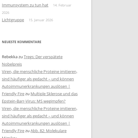
Immunsystem zu tun hat
14. Februar
2026
Lichtgruppe
15. Januar 2026
NEUESTE KOMMENTARE
Rebekka
zu
Tregs: Der verspätete
Nobelpreis
Viren, die menschliche Proteine imitieren,
sind häufiger als gedacht – und können
Autoimmunerkrankungen auslösen |
Friendly Fire
zu
Multiple Sklerose und das
Epstein-Barr-Virus: MS wegimpfen?
Viren, die menschliche Proteine imitieren,
sind häufiger als gedacht – und können
Autoimmunerkrankungen auslösen |
Friendly Fire
zu
Abb. 82: Molekulare