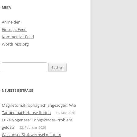
META
Anmelden
Eintrags-Feed
Kommentar-Feed
WordPress.org
Suchen
nach:
NEUESTE BEITRÄGE
Magnetomakrophagisch angezogen: Wie
Tauben nach Hause finden
31. Mai 2026
Eukaryogenese: Königskinder-Problem
gelöst?
22. Februar 2026
Was unser Stoffwechsel mit dem