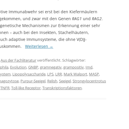
ptive Immunabwehr sei erst bei den Kiefermäulern
aufgekommen, und zwar mit den Genen
RAG1
und
RAG2
.
e genetische Mechanismen zur Erkennung einer sehr
nen – auch bei den Insekten, Stachelhäutern,
 auch adaptive Immunsysteme, die ohne V(D)J-
 auskommen.
Weiterlesen
→
r
Aus der Fachliteratur
veröffentlicht. Schlagwörter:
phila
,
Evolution
,
GNBP
,
gramnegativ
,
grampositiv
,
Imd
,
ystem
,
Lipopolysaccharide
,
LPS
,
LRR
,
Mark Walport
,
MASP
,
hagozytose
,
Purpur-Seeigel
,
Relish
,
Seeigel
,
Strongylocentrotus
,
TNFR
,
Toll-like Receptor
,
Transkriptionsfaktoren
.