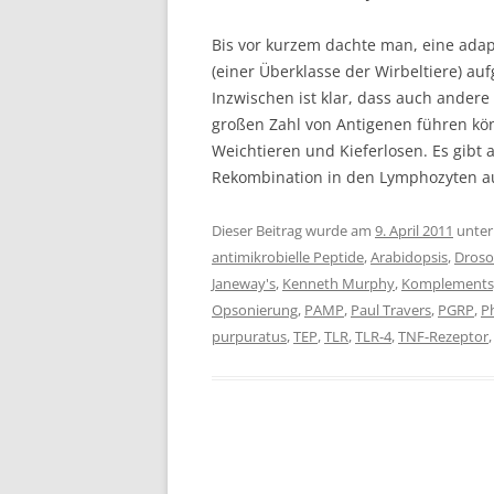
Bis vor kurzem dachte man, eine ada
(einer Überklasse der Wirbeltiere) 
Inzwischen ist klar, dass auch ander
großen Zahl von Antigenen führen kön
Weichtieren und Kieferlosen. Es gibt
Rekombination in den Lymphozyten
Dieser Beitrag wurde am
9. April 2011
unte
antimikrobielle Peptide
,
Arabidopsis
,
Droso
Janeway's
,
Kenneth Murphy
,
Komplements
Opsonierung
,
PAMP
,
Paul Travers
,
PGRP
,
P
purpuratus
,
TEP
,
TLR
,
TLR-4
,
TNF-Rezeptor