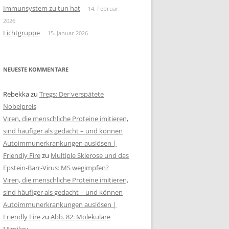
Immunsystem zu tun hat
14. Februar
2026
Lichtgruppe
15. Januar 2026
NEUESTE KOMMENTARE
Rebekka
zu
Tregs: Der verspätete
Nobelpreis
Viren, die menschliche Proteine imitieren,
sind häufiger als gedacht – und können
Autoimmunerkrankungen auslösen |
Friendly Fire
zu
Multiple Sklerose und das
Epstein-Barr-Virus: MS wegimpfen?
Viren, die menschliche Proteine imitieren,
sind häufiger als gedacht – und können
Autoimmunerkrankungen auslösen |
Friendly Fire
zu
Abb. 82: Molekulare