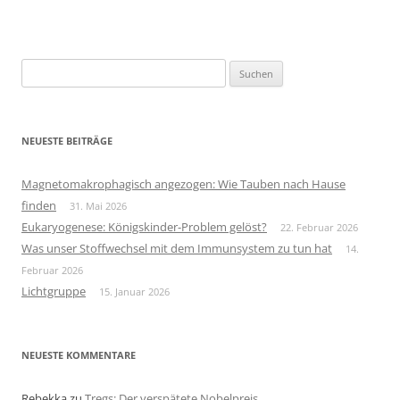
Suchen
nach:
NEUESTE BEITRÄGE
Magnetomakrophagisch angezogen: Wie Tauben nach Hause
finden
31. Mai 2026
Eukaryogenese: Königskinder-Problem gelöst?
22. Februar 2026
Was unser Stoffwechsel mit dem Immunsystem zu tun hat
14.
Februar 2026
Lichtgruppe
15. Januar 2026
NEUESTE KOMMENTARE
Rebekka
zu
Tregs: Der verspätete Nobelpreis