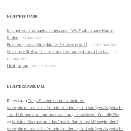
NEUESTE BEITRÄGE
Magnetomakrophagisch angezogen: Wie Tauben nach Hause
finden
31. Mai 2026
Eukaryogenese: Königskinder-Problem gelöst?
22. Februar 2026
Was unser Stoffwechsel mit dem Immunsystem zu tun hat
14.
Februar 2026
Lichtgruppe
15. Januar 2026
NEUESTE KOMMENTARE
Rebekka
zu
Tregs: Der verspätete Nobelpreis
Viren, die menschliche Proteine imitieren, sind häufiger als gedacht
– und können Autoimmunerkrankungen auslösen | Friendly Fire
zu
Multiple Sklerose und das Epstein-Barr-Virus: MS wegimpfen?
Viren, die menschliche Proteine imitieren, sind häufiger als gedacht