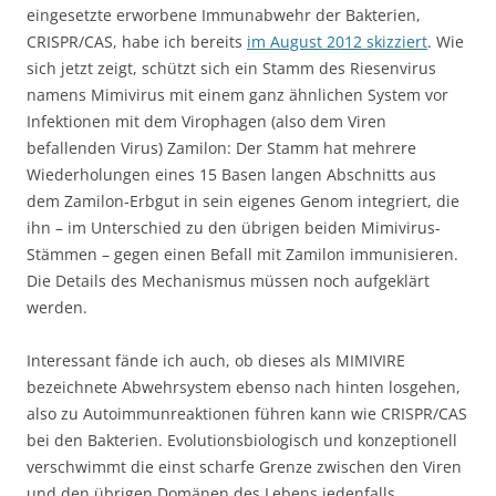
eingesetzte erworbene Immunabwehr der Bakterien,
CRISPR/CAS, habe ich bereits
im August 2012 skizziert
. Wie
sich jetzt zeigt, schützt sich ein Stamm des Riesenvirus
namens Mimivirus mit einem ganz ähnlichen System vor
Infektionen mit dem Virophagen (also dem Viren
befallenden Virus) Zamilon: Der Stamm hat mehrere
Wiederholungen eines 15 Basen langen Abschnitts aus
dem Zamilon-Erbgut in sein eigenes Genom integriert, die
ihn – im Unterschied zu den übrigen beiden Mimivirus-
Stämmen – gegen einen Befall mit Zamilon immunisieren.
Die Details des Mechanismus müssen noch aufgeklärt
werden.
Interessant fände ich auch, ob dieses als MIMIVIRE
bezeichnete Abwehrsystem ebenso nach hinten losgehen,
also zu Autoimmunreaktionen führen kann wie CRISPR/CAS
bei den Bakterien. Evolutionsbiologisch und konzeptionell
verschwimmt die einst scharfe Grenze zwischen den Viren
und den übrigen Domänen des Lebens jedenfalls