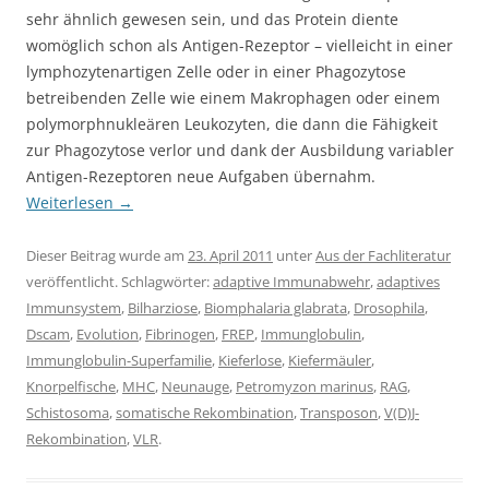
sehr ähnlich gewesen sein, und das Protein diente
womöglich schon als Antigen-Rezeptor – vielleicht in einer
lymphozytenartigen Zelle oder in einer Phagozytose
betreibenden Zelle wie einem Makrophagen oder einem
polymorphnukleären Leukozyten, die dann die Fähigkeit
zur Phagozytose verlor und dank der Ausbildung variabler
Antigen-Rezeptoren neue Aufgaben übernahm.
Weiterlesen
→
Dieser Beitrag wurde am
23. April 2011
unter
Aus der Fachliteratur
veröffentlicht. Schlagwörter:
adaptive Immunabwehr
,
adaptives
Immunsystem
,
Bilharziose
,
Biomphalaria glabrata
,
Drosophila
,
Dscam
,
Evolution
,
Fibrinogen
,
FREP
,
Immunglobulin
,
Immunglobulin-Superfamilie
,
Kieferlose
,
Kiefermäuler
,
Knorpelfische
,
MHC
,
Neunauge
,
Petromyzon marinus
,
RAG
,
Schistosoma
,
somatische Rekombination
,
Transposon
,
V(D)J-
Rekombination
,
VLR
.