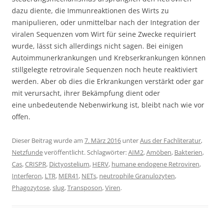
dazu diente, die Immunreaktionen des Wirts zu
manipulieren, oder unmittelbar nach der Integration der
viralen Sequenzen vom Wirt für seine Zwecke requiriert
wurde, lässt sich allerdings nicht sagen. Bei einigen
Autoimmunerkrankungen und Krebserkrankungen können
stillgelegte retrovirale Sequenzen noch heute reaktiviert
werden. Aber ob dies die Erkrankungen verstärkt oder gar
mit verursacht, ihrer Bekämpfung dient oder
eine unbedeutende Nebenwirkung ist, bleibt nach wie vor
offen.
Dieser Beitrag wurde am
7. März 2016
unter
Aus der Fachliteratur
,
Netzfunde
veröffentlicht. Schlagwörter:
AIM2
,
Amöben
,
Bakterien
,
Cas
,
CRISPR
,
Dictyostelium
,
HERV
,
humane endogene Retroviren
,
Interferon
,
LTR
,
MER41
,
NETs
,
neutrophile Granulozyten
,
Phagozytose
,
slug
,
Transposon
,
Viren
.