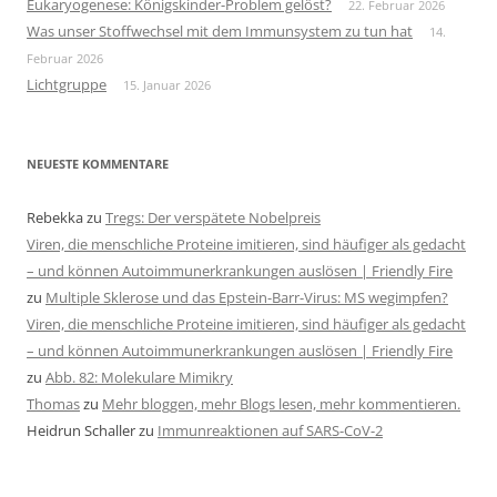
Eukaryogenese: Königskinder-Problem gelöst?
22. Februar 2026
Was unser Stoffwechsel mit dem Immunsystem zu tun hat
14.
Februar 2026
Lichtgruppe
15. Januar 2026
NEUESTE KOMMENTARE
Rebekka
zu
Tregs: Der verspätete Nobelpreis
Viren, die menschliche Proteine imitieren, sind häufiger als gedacht
– und können Autoimmunerkrankungen auslösen | Friendly Fire
zu
Multiple Sklerose und das Epstein-Barr-Virus: MS wegimpfen?
Viren, die menschliche Proteine imitieren, sind häufiger als gedacht
– und können Autoimmunerkrankungen auslösen | Friendly Fire
zu
Abb. 82: Molekulare Mimikry
Thomas
zu
Mehr bloggen, mehr Blogs lesen, mehr kommentieren.
Heidrun Schaller
zu
Immunreaktionen auf SARS-CoV-2