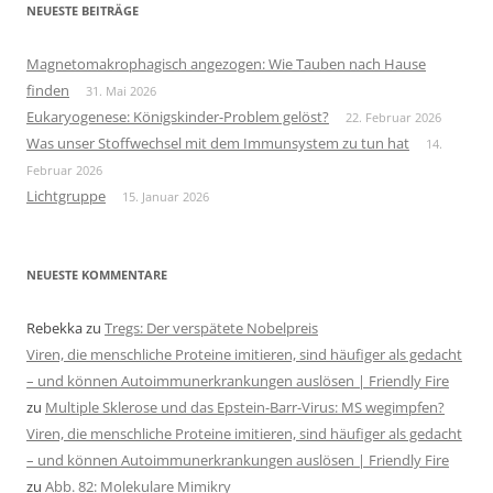
NEUESTE BEITRÄGE
Magnetomakrophagisch angezogen: Wie Tauben nach Hause
finden
31. Mai 2026
Eukaryogenese: Königskinder-Problem gelöst?
22. Februar 2026
Was unser Stoffwechsel mit dem Immunsystem zu tun hat
14.
Februar 2026
Lichtgruppe
15. Januar 2026
NEUESTE KOMMENTARE
Rebekka
zu
Tregs: Der verspätete Nobelpreis
Viren, die menschliche Proteine imitieren, sind häufiger als gedacht
– und können Autoimmunerkrankungen auslösen | Friendly Fire
zu
Multiple Sklerose und das Epstein-Barr-Virus: MS wegimpfen?
Viren, die menschliche Proteine imitieren, sind häufiger als gedacht
– und können Autoimmunerkrankungen auslösen | Friendly Fire
zu
Abb. 82: Molekulare Mimikry