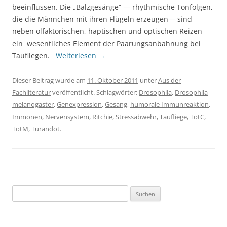
beeinflussen. Die „Balzgesänge“ — rhythmische Tonfolgen,
die die Männchen mit ihren Flügeln erzeugen— sind
neben olfaktorischen, haptischen und optischen Reizen
ein wesentliches Element der Paarungsanbahnung bei
Taufliegen.
Weiterlesen
→
Dieser Beitrag wurde am
11. Oktober 2011
unter
Aus der
Fachliteratur
veröffentlicht. Schlagwörter:
Drosophila
,
Drosophila
melanogaster
,
Genexpression
,
Gesang
,
humorale Immunreaktion
,
Immonen
,
Nervensystem
,
Ritchie
,
Stressabwehr
,
Taufliege
,
TotC
,
TotM
,
Turandot
.
Suchen
nach: