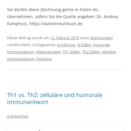
Sie dürfen diese Zeichnung gerne in Folien etc.
übernehmen, sofern Sie die Quelle angeben: Dr. Andrea
Kamphuis, https://autoimmunbuch.de
Dieser Beitrag wurde am
12. Februar 2019
unter
Zeichnungen
veröffentlicht. Schlagwörter:
Antikörper
,
B-Zellen
,
humorale
Immunreaktion
,
Makrophagen
,
Th1-Zellen
,
Th2-Zellen
,
zelluläre
Immunreaktion
,
Zytokine
.
Th1 vs. Th2: zelluläre und humorale
Immunantwort
2 Antworten