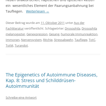
ein wesentliches Element der Paarungsanbahnung bei
Taufliegen.
Weiterlesen
→
Dieser Beitrag wurde am
11. Oktober 2011
unter
Aus der
Fachliteratur
veröffentlicht. Schlagwörter:
Drosophila
,
Drosophila
melanogaster
,
Genexpression
,
Gesang
,
humorale Immunreaktion
,
Immonen
,
Nervensystem
,
Ritchie
,
Stressabwehr
,
Taufliege
,
TotC
,
TotM
,
Turandot
.
The Epigenetics of Autoimmune Diseases,
Kap. 8: Stress und Schilddrüsen-
Autoimmunität
Schreibe eine Antwort