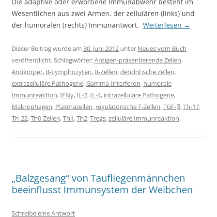
Die adaptive oder erworbene Immunabwehr besteht im
Wesentlichen aus zwei Armen, der zellulären (links) und
der humoralen (rechts) Immunantwort.
Weiterlesen
→
Dieser Beitrag wurde am
30. Juni 2012
unter
Neues vom Buch
veröffentlicht. Schlagwörter:
Antigen-präsentierende Zellen
,
Antikörper
,
B-Lymphozyten
,
B-Zellen
,
dendritische Zellen
,
extrazelluläre Pathogene
,
Gamma-Interferon
,
humorale
Immunreaktion
,
IFNγ
,
IL-2
,
IL-4
,
intrazelluläre Pathogene
,
Makrophagen
,
Plasmazellen
,
regulatorische T-Zellen
,
TGF-β
,
Th-17
,
Th-22
,
Th0-Zellen
,
Th1
,
Th2
,
Tregs
,
zelluläre Immunreaktion
.
„Balzgesang“ von Taufliegenmännchen
beeinflusst Immunsystem der Weibchen
Schreibe eine Antwort