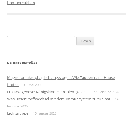
Immunreaktion
.
Suchen
nach:
NEUESTE BEITRÄGE
Magnetomakrophagisch angezogen: Wie Tauben nach Hause
finden
31. Mai 2026
Eukaryogenese: Königskinder-Problem gelöst?
22. Februar 2026
Was unser Stoffwechsel mit dem Immunsystem zu tun hat
14.
Februar 2026
Lichtgruppe
15. Januar 2026