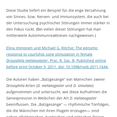
Diese Studie liefert ein Beispiel für die enge Verzahnung
von Sinnes- bzw. Nerven- und Immunsystem, die auch bei
der Untersuchung psychischer Störungen immer stärker in
den Fokus rückt. (Bei vielen dieser Störungen hat man
mittlerweile Autoimmunreaktionen nachgewiesen.)
Elina Immonen und Michael G. Ritchie: The genomic
response to courtship song stimulation in female
Drosophila melanogaster
. Proc. R. Soc. B, Published online
before print October 5, 2011. doi: 10.1098/rspb.2011.1644.
Die Autoren haben „Balzgesänge“ von Männchen zweier
Drosophila
-Arten (
D. melanogaster
und
D. simulans
)
aufgenommen und untersucht, wie diese Aufnahmen die
Genexpression in Weibchen der Art
D. melanogaster
beeinflussen. Die „Balzgesänge“ — rhythmische Tonfolgen,
die die Männchen mit ihren Flügeln erzeugen— sind
neben olfaktorischen, haptischen und optischen Reizen