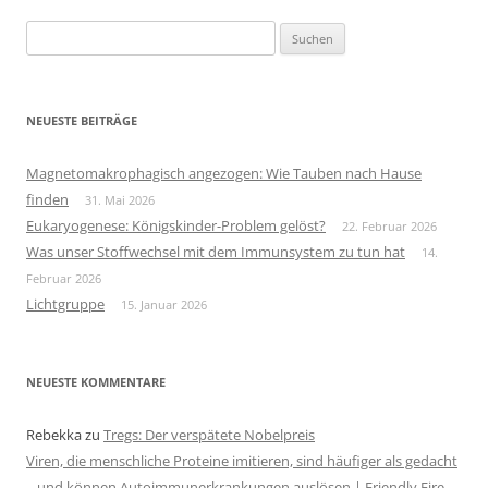
Suchen
nach:
NEUESTE BEITRÄGE
Magnetomakrophagisch angezogen: Wie Tauben nach Hause
finden
31. Mai 2026
Eukaryogenese: Königskinder-Problem gelöst?
22. Februar 2026
Was unser Stoffwechsel mit dem Immunsystem zu tun hat
14.
Februar 2026
Lichtgruppe
15. Januar 2026
NEUESTE KOMMENTARE
Rebekka
zu
Tregs: Der verspätete Nobelpreis
Viren, die menschliche Proteine imitieren, sind häufiger als gedacht
– und können Autoimmunerkrankungen auslösen | Friendly Fire