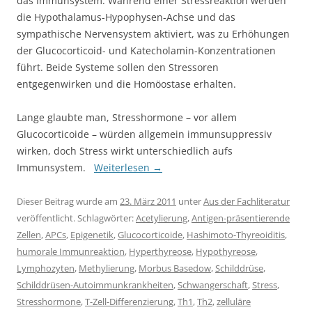
das Immunsystem. Während einer Stressreaktion werden
die Hypothalamus-Hypophysen-Achse und das
sympathische Nervensystem aktiviert, was zu Erhöhungen
der Glucocorticoid- und Katecholamin-Konzentrationen
führt. Beide Systeme sollen den Stressoren
entgegenwirken und die Homöostase erhalten.
Lange glaubte man, Stresshormone – vor allem
Glucocorticoide – würden allgemein immunsuppressiv
wirken, doch Stress wirkt unterschiedlich aufs
Immunsystem.
Weiterlesen
→
Dieser Beitrag wurde am
23. März 2011
unter
Aus der Fachliteratur
veröffentlicht. Schlagwörter:
Acetylierung
,
Antigen-präsentierende
Zellen
,
APCs
,
Epigenetik
,
Glucocorticoide
,
Hashimoto-Thyreoiditis
,
humorale Immunreaktion
,
Hyperthyreose
,
Hypothyreose
,
Lymphozyten
,
Methylierung
,
Morbus Basedow
,
Schilddrüse
,
Schilddrüsen-Autoimmunkrankheiten
,
Schwangerschaft
,
Stress
,
Stresshormone
,
T-Zell-Differenzierung
,
Th1
,
Th2
,
zelluläre