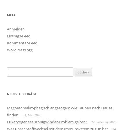
META
Anmelden
Eintrags-Feed
Kommentar-Feed
WordPress.org
Suchen
nach:
NEUESTE BEITRÄGE
Magnetomakrophagisch angezogen: Wie Tauben nach Hause
finden
31. Mai 2026
Eukaryogenese: Königskinder-Problem gelöst?
22. Februar 2026
Was unser Stoffwechsel mit dem Immunsystem zu tun hat
14.