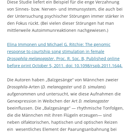
Diese Studie liefert ein Beispiel für die enge Verzahnung
von Sinnes- bzw. Nerven- und Immunsystem, die auch bei
der Untersuchung psychischer Störungen immer stärker in
den Fokus rückt. (Bei vielen dieser Störungen hat man
mittlerweile Autoimmunreaktionen nachgewiesen.)
Elina Immonen und Michael G. Ritchie: The genomic
response to courtship song stimulation in female
Drosophila melanogaster
. Proc. R. Soc. B, Published online
before print October 5, 2011. doi: 10.1098/rspb.2011.1644.
Die Autoren haben „Balzgesänge“ von Männchen zweier
Drosophila
-Arten (
D. melanogaster
und
D. simulans
)
aufgenommen und untersucht, wie diese Aufnahmen die
Genexpression in Weibchen der Art
D. melanogaster
beeinflussen. Die „Balzgesänge“ — rhythmische Tonfolgen,
die die Männchen mit ihren Flügeln erzeugen— sind
neben olfaktorischen, haptischen und optischen Reizen
ein wesentliches Element der Paarungsanbahnung bei