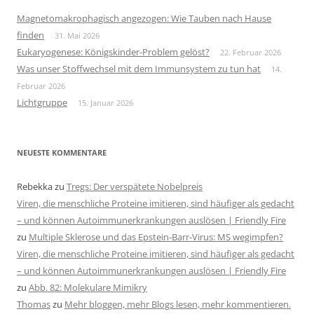
Magnetomakrophagisch angezogen: Wie Tauben nach Hause
finden
31. Mai 2026
Eukaryogenese: Königskinder-Problem gelöst?
22. Februar 2026
Was unser Stoffwechsel mit dem Immunsystem zu tun hat
14.
Februar 2026
Lichtgruppe
15. Januar 2026
NEUESTE KOMMENTARE
Rebekka
zu
Tregs: Der verspätete Nobelpreis
Viren, die menschliche Proteine imitieren, sind häufiger als gedacht
– und können Autoimmunerkrankungen auslösen | Friendly Fire
zu
Multiple Sklerose und das Epstein-Barr-Virus: MS wegimpfen?
Viren, die menschliche Proteine imitieren, sind häufiger als gedacht
– und können Autoimmunerkrankungen auslösen | Friendly Fire
zu
Abb. 82: Molekulare Mimikry
Thomas
zu
Mehr bloggen, mehr Blogs lesen, mehr kommentieren.