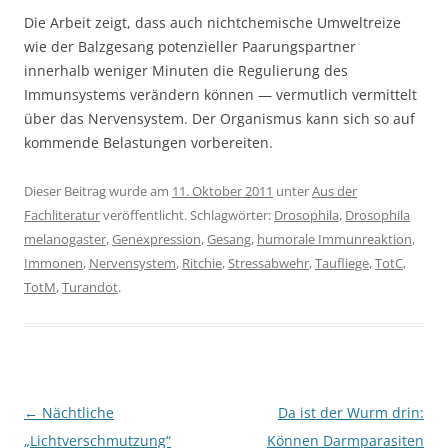
Die Arbeit zeigt, dass auch nichtchemische Umweltreize
wie der Balzgesang potenzieller Paarungspartner
innerhalb weniger Minuten die Regulierung des
Immunsystems verändern können — vermutlich vermittelt
über das Nervensystem. Der Organismus kann sich so auf
kommende Belastungen vorbereiten.
Dieser Beitrag wurde am
11. Oktober 2011
unter
Aus der
Fachliteratur
veröffentlicht. Schlagwörter:
Drosophila
,
Drosophila
melanogaster
,
Genexpression
,
Gesang
,
humorale Immunreaktion
,
Immonen
,
Nervensystem
,
Ritchie
,
Stressabwehr
,
Taufliege
,
TotC
,
TotM
,
Turandot
.
Beitragsnavigation
←
Nächtliche
Da ist der Wurm drin:
„Lichtverschmutzung“
Können Darmparasiten