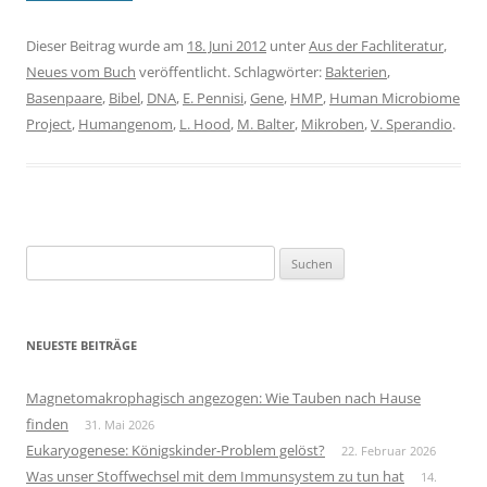
Dieser Beitrag wurde am
18. Juni 2012
unter
Aus der Fachliteratur
,
Neues vom Buch
veröffentlicht. Schlagwörter:
Bakterien
,
Basenpaare
,
Bibel
,
DNA
,
E. Pennisi
,
Gene
,
HMP
,
Human Microbiome
Project
,
Humangenom
,
L. Hood
,
M. Balter
,
Mikroben
,
V. Sperandio
.
Suchen
nach:
NEUESTE BEITRÄGE
Magnetomakrophagisch angezogen: Wie Tauben nach Hause
finden
31. Mai 2026
Eukaryogenese: Königskinder-Problem gelöst?
22. Februar 2026
Was unser Stoffwechsel mit dem Immunsystem zu tun hat
14.