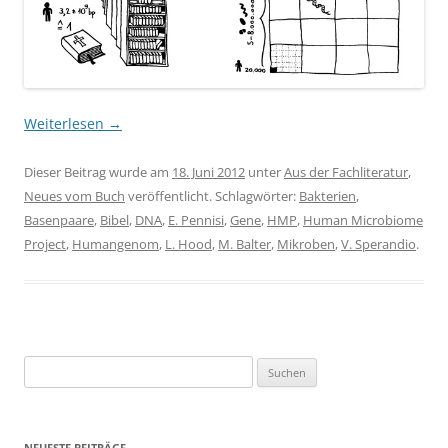
Weiterlesen
→
Dieser Beitrag wurde am
18. Juni 2012
unter
Aus der Fachliteratur
,
Neues vom Buch
veröffentlicht. Schlagwörter:
Bakterien
,
Basenpaare
,
Bibel
,
DNA
,
E. Pennisi
,
Gene
,
HMP
,
Human Microbiome
Project
,
Humangenom
,
L. Hood
,
M. Balter
,
Mikroben
,
V. Sperandio
.
Suchen
nach:
NEUESTE BEITRÄGE