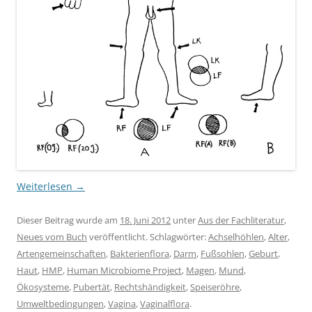
Weiterlesen
→
Dieser Beitrag wurde am
18. Juni 2012
unter
Aus der Fachliteratur
,
Neues vom Buch
veröffentlicht. Schlagwörter:
Achselhöhlen
,
Alter
,
Artengemeinschaften
,
Bakterienflora
,
Darm
,
Fußsohlen
,
Geburt
,
Haut
,
HMP
,
Human Microbiome Project
,
Magen
,
Mund
,
Ökosysteme
,
Pubertät
,
Rechtshändigkeit
,
Speiseröhre
,
Umweltbedingungen
,
Vagina
,
Vaginalflora
.