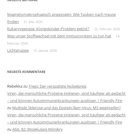
Magnetomakrophagisch angezogen: Wie Tauben nach Hause
finden
31. Mai 2026
Eukaryogenese: Königskinder-Problem gelöst?
22. Februar 2026
Was unser Stoffwechsel mit dem Immunsystem zu tun hat
14.
Februar 2026
Lichtgruppe
15. Januar 2026
NEUESTE KOMMENTARE
Rebekka
zu
Tregs: Der verspätete Nobelpreis
Viren, die menschliche Proteine imitieren, sind häufiger als gedacht
– und können Autoimmunerkrankungen auslösen | Friendly Fire
zu
Multiple Sklerose und das Epstein-Barr-Virus: MS wegimpfen?
Viren, die menschliche Proteine imitieren, sind häufiger als gedacht
– und können Autoimmunerkrankungen auslösen | Friendly Fire
zu
Abb. 82: Molekulare Mimikry