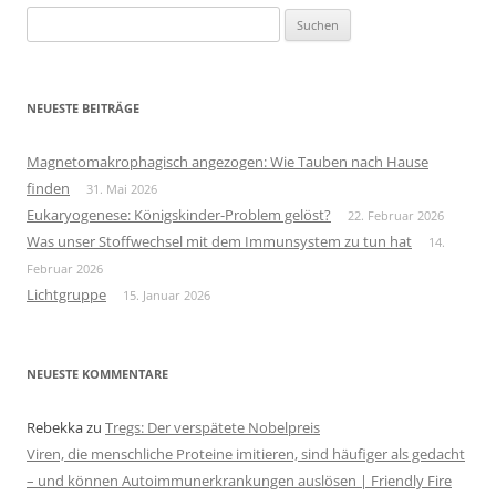
Suchen
nach:
NEUESTE BEITRÄGE
Magnetomakrophagisch angezogen: Wie Tauben nach Hause
finden
31. Mai 2026
Eukaryogenese: Königskinder-Problem gelöst?
22. Februar 2026
Was unser Stoffwechsel mit dem Immunsystem zu tun hat
14.
Februar 2026
Lichtgruppe
15. Januar 2026
NEUESTE KOMMENTARE
Rebekka
zu
Tregs: Der verspätete Nobelpreis
Viren, die menschliche Proteine imitieren, sind häufiger als gedacht
– und können Autoimmunerkrankungen auslösen | Friendly Fire