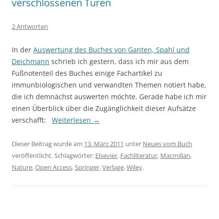
verschlossenen Türen
2 Antworten
In der
Auswertung des Buches von Ganten, Spahl und
Deichmann
schrieb ich gestern, dass ich mir aus dem
Fußnotenteil des Buches einige Fachartikel zu
immunbiologischen und verwandten Themen notiert habe,
die ich demnächst auswerten möchte. Gerade habe ich mir
einen Überblick über die Zugänglichkeit dieser Aufsätze
verschafft:
Weiterlesen
→
Dieser Beitrag wurde am
13. März 2011
unter
Neues vom Buch
veröffentlicht. Schlagwörter:
Elsevier
,
Fachliteratur
,
Macmillan
,
Nature
,
Open Access
,
Springer
,
Verlage
,
Wiley
.