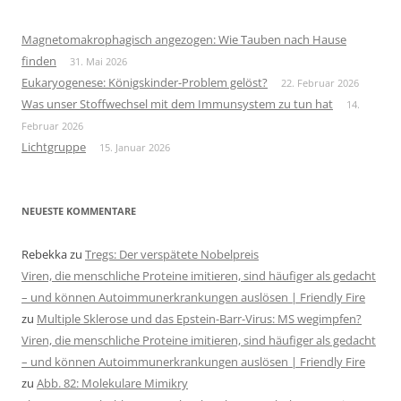
Magnetomakrophagisch angezogen: Wie Tauben nach Hause
finden
31. Mai 2026
Eukaryogenese: Königskinder-Problem gelöst?
22. Februar 2026
Was unser Stoffwechsel mit dem Immunsystem zu tun hat
14.
Februar 2026
Lichtgruppe
15. Januar 2026
NEUESTE KOMMENTARE
Rebekka
zu
Tregs: Der verspätete Nobelpreis
Viren, die menschliche Proteine imitieren, sind häufiger als gedacht
– und können Autoimmunerkrankungen auslösen | Friendly Fire
zu
Multiple Sklerose und das Epstein-Barr-Virus: MS wegimpfen?
Viren, die menschliche Proteine imitieren, sind häufiger als gedacht
– und können Autoimmunerkrankungen auslösen | Friendly Fire
zu
Abb. 82: Molekulare Mimikry