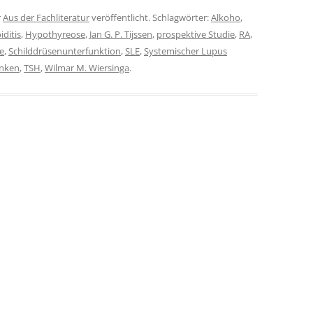
r
Aus der Fachliteratur
veröffentlicht. Schlagwörter:
Alkoho
,
ditis
,
Hypothyreose
,
Jan G. P. Tijssen
,
prospektive Studie
,
RA
,
e
,
Schilddrüsenunterfunktion
,
SLE
,
Systemischer Lupus
inken
,
TSH
,
Wilmar M. Wiersinga
.