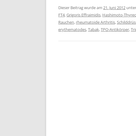
Dieser Beitrag wurde am
21. Juni 2012
unte
FT4
,
Grigoris Effraimidis
,
Hashimoto-Thyreoi
Rauchen
,
rheumatoide Arthritis
,
Schilddrüs
erythematodes
,
Tabak
,
TPO-Antikörper
,
Tr