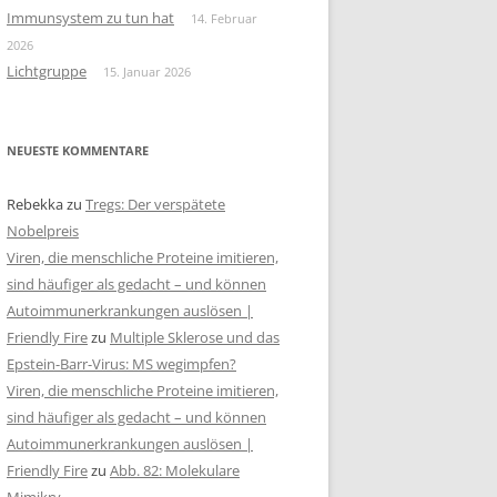
Immunsystem zu tun hat
14. Februar
2026
Lichtgruppe
15. Januar 2026
NEUESTE KOMMENTARE
Rebekka
zu
Tregs: Der verspätete
Nobelpreis
Viren, die menschliche Proteine imitieren,
sind häufiger als gedacht – und können
Autoimmunerkrankungen auslösen |
Friendly Fire
zu
Multiple Sklerose und das
Epstein-Barr-Virus: MS wegimpfen?
Viren, die menschliche Proteine imitieren,
sind häufiger als gedacht – und können
Autoimmunerkrankungen auslösen |
Friendly Fire
zu
Abb. 82: Molekulare