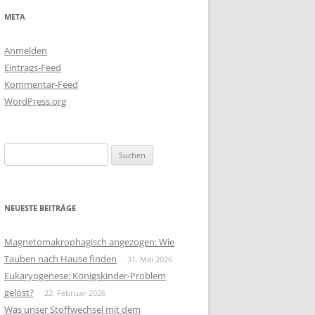
META
Anmelden
Eintrags-Feed
Kommentar-Feed
WordPress.org
Suchen
nach:
NEUESTE BEITRÄGE
Magnetomakrophagisch angezogen: Wie
Tauben nach Hause finden
31. Mai 2026
Eukaryogenese: Königskinder-Problem
gelöst?
22. Februar 2026
Was unser Stoffwechsel mit dem