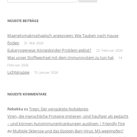
nach:
NEUESTE BEITRÄGE
Magnetomakrophagisch angezogen: Wie Tauben nach Hause
finden
31. Mai 2026
Eukaryogenese: Königskinder-Problem gelöst?
22. Februar 2026
Was unser Stoffwechsel mit dem Immunsystem zu tun hat
14.
Februar 2026
Lichtgruppe
15. Januar 2026
NEUESTE KOMMENTARE
Rebekka
zu
Tregs: Der verspätete Nobelpreis
Viren, die menschliche Proteine imitieren, sind häufiger als gedacht
– und können Autoimmunerkrankungen auslösen | Friendly Fire
zu
Multiple Sklerose und das Epstein-Barr-Virus: MS wegimpfen?