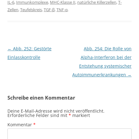
IL-6
,
Immunkomplexe
,
MHC-Klasse II
,
natürliche Killerzellen
,
T-
Zellen
,
Teufelskreis
,
TGF-β
,
TNF-α
.
Beitragsnavigation
←
Abb. 252: Gestörte
Abb. 254: Die Rolle von
Einlasskontrolle
Alpha-Interferon bei der
Entstehung systemischer
Autoimmunerkrankungen
→
Schreibe einen Kommentar
Deine E-Mail-Adresse wird nicht veröffentlicht.
Erforderliche Felder sind mit
*
markiert
Kommentar
*