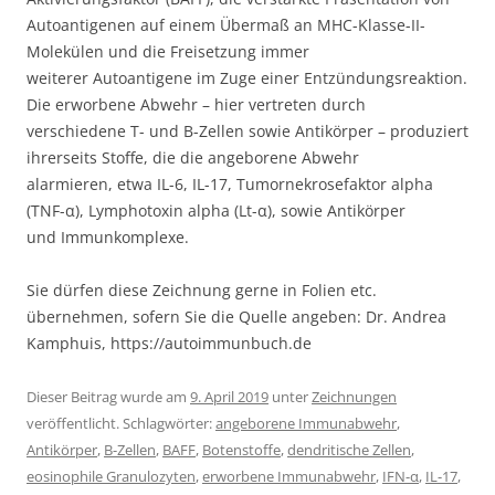
Autoantigenen auf einem Übermaß an MHC-Klasse-II-
Molekülen und die Freisetzung immer
weiterer Autoantigene im Zuge einer Entzündungsreaktion.
Die erworbene Abwehr – hier vertreten durch
verschiedene T- und B-Zellen sowie Antikörper – produziert
ihrerseits Stoffe, die die angeborene Abwehr
alarmieren, etwa IL-6, IL-17, Tumornekrosefaktor alpha
(TNF-α), Lymphotoxin alpha (Lt-α), sowie Antikörper
und Immunkomplexe.
Sie dürfen diese Zeichnung gerne in Folien etc.
übernehmen, sofern Sie die Quelle angeben: Dr. Andrea
Kamphuis, https://autoimmunbuch.de
Dieser Beitrag wurde am
9. April 2019
unter
Zeichnungen
veröffentlicht. Schlagwörter:
angeborene Immunabwehr
,
Antikörper
,
B-Zellen
,
BAFF
,
Botenstoffe
,
dendritische Zellen
,
eosinophile Granulozyten
,
erworbene Immunabwehr
,
IFN-α
,
IL-17
,