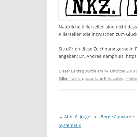
Natürliche Killerzellen sind nicht dass
Killerzellen (die inzwischen zum Glüc
Sie dürfen diese Zeichnung gerne in F
angeben: Dr. Andrea Kamphuis, http
Dieser Beitrag wurde am
14. Oktober 2018
Killer-T-Zellen
,
natürliche Killerzellen
,
T-Kille
Beitragsnavigation
←
Abb. 6: Jorge Luis Borges‘ absurde
Systematik