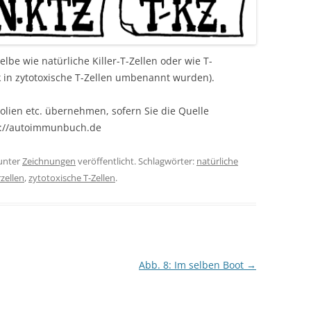
elbe wie natürliche Killer-T-Zellen oder wie T-
k in zytotoxische T-Zellen umbenannt wurden).
olien etc. übernehmen, sofern Sie die Quelle
s://autoimmunbuch.de
unter
Zeichnungen
veröffentlicht. Schlagwörter:
natürliche
rzellen
,
zytotoxische T-Zellen
.
Abb. 8: Im selben Boot
→