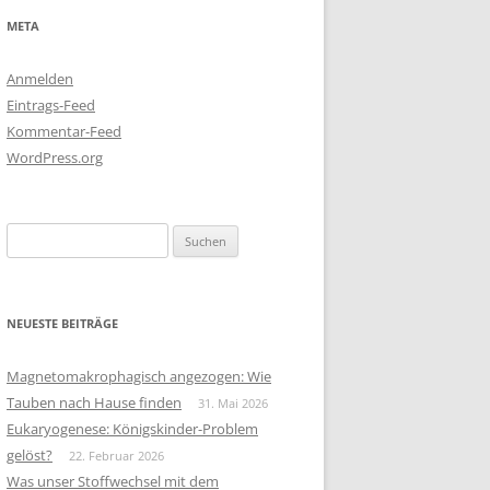
META
Anmelden
Eintrags-Feed
Kommentar-Feed
WordPress.org
Suchen
nach:
NEUESTE BEITRÄGE
Magnetomakrophagisch angezogen: Wie
Tauben nach Hause finden
31. Mai 2026
Eukaryogenese: Königskinder-Problem
gelöst?
22. Februar 2026
Was unser Stoffwechsel mit dem