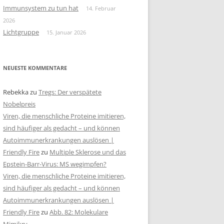
Immunsystem zu tun hat
14. Februar
2026
Lichtgruppe
15. Januar 2026
NEUESTE KOMMENTARE
Rebekka
zu
Tregs: Der verspätete
Nobelpreis
Viren, die menschliche Proteine imitieren,
sind häufiger als gedacht – und können
Autoimmunerkrankungen auslösen |
Friendly Fire
zu
Multiple Sklerose und das
Epstein-Barr-Virus: MS wegimpfen?
Viren, die menschliche Proteine imitieren,
sind häufiger als gedacht – und können
Autoimmunerkrankungen auslösen |
Friendly Fire
zu
Abb. 82: Molekulare