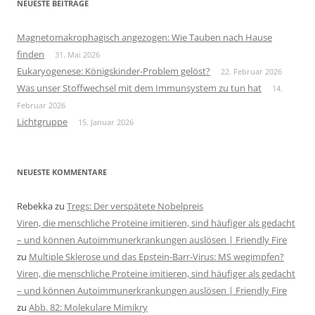
NEUESTE BEITRÄGE
Magnetomakrophagisch angezogen: Wie Tauben nach Hause
finden
31. Mai 2026
Eukaryogenese: Königskinder-Problem gelöst?
22. Februar 2026
Was unser Stoffwechsel mit dem Immunsystem zu tun hat
14.
Februar 2026
Lichtgruppe
15. Januar 2026
NEUESTE KOMMENTARE
Rebekka
zu
Tregs: Der verspätete Nobelpreis
Viren, die menschliche Proteine imitieren, sind häufiger als gedacht
– und können Autoimmunerkrankungen auslösen | Friendly Fire
zu
Multiple Sklerose und das Epstein-Barr-Virus: MS wegimpfen?
Viren, die menschliche Proteine imitieren, sind häufiger als gedacht
– und können Autoimmunerkrankungen auslösen | Friendly Fire
zu
Abb. 82: Molekulare Mimikry