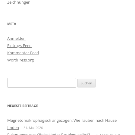
Zeichnungen
META
Anmelden
Eintrags-Feed
Kommentar-Feed
WordPress.org
Suchen
nach:
NEUESTE BEITRÄGE
Magnetomakrophagisch angezogen: Wie Tauben nach Hause
finden
31. Mai 2026
Eukaryogenese: Königskinder-Problem gelöst?
22. Februar 2026