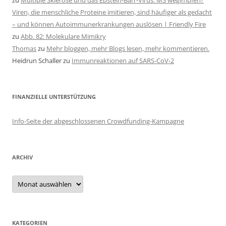
zu
Multiple Sklerose und das Epstein-Barr-Virus: MS wegimpfen?
Viren, die menschliche Proteine imitieren, sind häufiger als gedacht
– und können Autoimmunerkrankungen auslösen | Friendly Fire
zu
Abb. 82: Molekulare Mimikry
Thomas
zu
Mehr bloggen, mehr Blogs lesen, mehr kommentieren.
Heidrun Schaller
zu
Immunreaktionen auf SARS-CoV-2
FINANZIELLE UNTERSTÜTZUNG
Info-Seite der abgeschlossenen Crowdfunding-Kampagne
ARCHIV
Archiv
KATEGORIEN