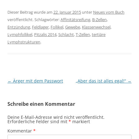
Dieser Beitrag wurde am
22. Januar 2015
unter
Neues vom Buch
veröffentlicht. Schlagwörter:
Affinitätsreifung
,
B-Zellen
,
Entzündung
,
Feldlager
,
Follikel
,
Gewebe
,
Klassenwechsel
,
Lymphfollikel
,
Pitzalis 2014
,
Schlacht
,
T-Zellen
,
tertiäre
Lymphstrukturen
.
Beitragsnavigation
←
Ärger mit dem Passwort
„Aber das ist alles egal!“
→
Schreibe einen Kommentar
Deine E-Mail-Adresse wird nicht veröffentlicht.
Erforderliche Felder sind mit
*
markiert
Kommentar
*