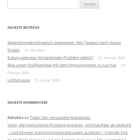
Suchen
nach:
NEUESTE BEITRÄGE
Magnetomakrophagisch angezogen: Wie Tauben nach Hause
finden
31. Mai 2026
Eukaryogenese: Königskinder-Problem gelöst?
22. Februar 2026
Was unser Stoffwechsel mit dem Immunsystem zu tun hat
14.
Februar 2026
Lichtgruppe
15. Januar 2026
NEUESTE KOMMENTARE
Rebekka
zu
Tregs: Der verspätete Nobelpreis
Viren, die menschliche Proteine imitieren, sind häufiger als gedacht
– und können Autoimmunerkrankungen auslösen | Friendly Fire