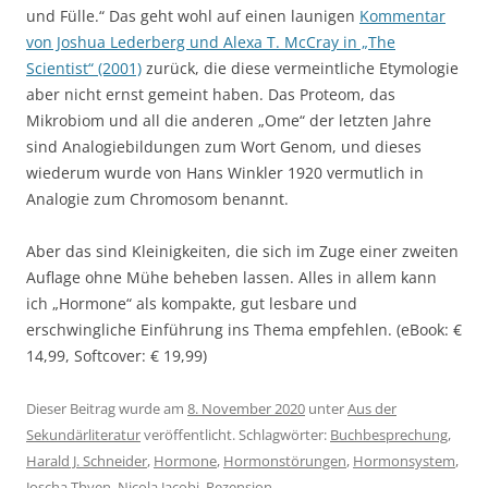
und Fülle.“ Das geht wohl auf einen launigen
Kommentar
von Joshua Lederberg und Alexa T. McCray in „The
Scientist“ (2001)
zurück, die diese vermeintliche Etymologie
aber nicht ernst gemeint haben. Das Proteom, das
Mikrobiom und all die anderen „Ome“ der letzten Jahre
sind Analogiebildungen zum Wort Genom, und dieses
wiederum wurde von Hans Winkler 1920 vermutlich in
Analogie zum Chromosom benannt.
Aber das sind Kleinigkeiten, die sich im Zuge einer zweiten
Auflage ohne Mühe beheben lassen. Alles in allem kann
ich „Hormone“ als kompakte, gut lesbare und
erschwingliche Einführung ins Thema empfehlen. (eBook: €
14,99, Softcover: € 19,99)
Dieser Beitrag wurde am
8. November 2020
unter
Aus der
Sekundärliteratur
veröffentlicht. Schlagwörter:
Buchbesprechung
,
Harald J. Schneider
,
Hormone
,
Hormonstörungen
,
Hormonsystem
,
Joscha Thyen
,
Nicola Jacobi
,
Rezension
.