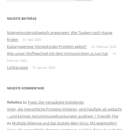
nach:
NEUESTE BEITRÄGE
Magnetomakrophagisch angezogen: Wie Tauben nach Hause
finden
31. Mai 2026
Eukaryogenese: Königskinder-Problem gelöst?
22. Februar 2026
Was unser Stoffwechsel mit dem Immunsystem zu tun hat
14.
Februar 2026
Lichtgruppe
15. Januar 2026
NEUESTE KOMMENTARE
Rebekka
zu
Tregs: Der verspätete Nobelpreis
Viren, die menschliche Proteine imitieren, sind häufiger als gedacht
– und können Autoimmunerkrankungen auslösen | Friendly Fire
zu
Multiple Sklerose und das Epstein-Barr-Virus: MS wegimpfen?