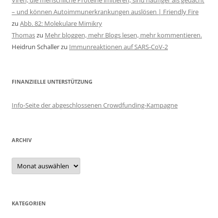
Viren, die menschliche Proteine imitieren, sind häufiger als gedacht
– und können Autoimmunerkrankungen auslösen | Friendly Fire
zu
Abb. 82: Molekulare Mimikry
Thomas
zu
Mehr bloggen, mehr Blogs lesen, mehr kommentieren.
Heidrun Schaller
zu
Immunreaktionen auf SARS-CoV-2
FINANZIELLE UNTERSTÜTZUNG
Info-Seite der abgeschlossenen Crowdfunding-Kampagne
ARCHIV
Archiv
KATEGORIEN