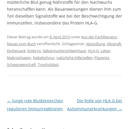
mütterliche Blut genug Nährstoffe für den Nachwuchs
heranschaffen kann. Als Bauanweisungen dienen ihm zum
Teil dieselben Signalstoffe wie bei der Beschwichtigung der
Immunzellen, insbesondere das Protein HLA-G.
Dieser Beitrag wurde am
8. April 2015
unter
Aus der Fachliteratur
,
Neues vom Buch
veröffentlicht. Schlagwörter:
Abstoßung
,
Allograft
,
Dottersack
,
Embryo
,
Gebärmutterschleimhaut
,
HLA-G
,
Leber
,
Makrophagen
,
Nabelschnur
,
natürliche Killerzellen
,
Plazenta
,
Schwangerschaft
,
Trophoblast
.
Beitragsnavigation
←
Junge rote Blutkörperchen
Die Rolle von HLA-G bei
regulieren Immunreaktionen
Autoimmunerkrankungen
→