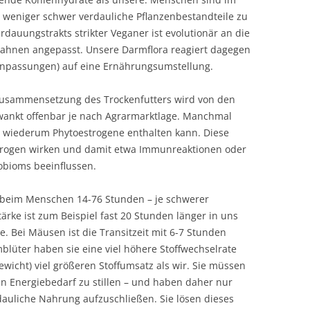
r weniger schwer verdauliche Pflanzenbestandteile zu
dauungstrakts strikter Veganer ist evolutionär an die
 Urahnen angepasst. Unsere Darmflora reagiert dagegen
 Anpassungen) auf eine Ernährungsumstellung.
Zusammensetzung des Trockenfutters wird von den
hwankt offenbar je nach Agrarmarktlage. Manchmal
ie wiederum Phytoestrogene enthalten kann. Diese
trogen wirken und damit etwa Immunreaktionen oder
bioms beeinflussen.
gt beim Menschen 14-76 Stunden – je schwerer
tärke ist zum Beispiel fast 20 Stunden länger in uns
e. Bei Mäusen ist die Transitzeit mit 6-7 Stunden
mblüter haben sie eine viel höhere Stoffwechselrate
wicht) viel größeren Stoffumsatz als wir. Sie müssen
en Energiebedarf zu stillen – und haben daher nur
dauliche Nahrung aufzuschließen. Sie lösen dieses