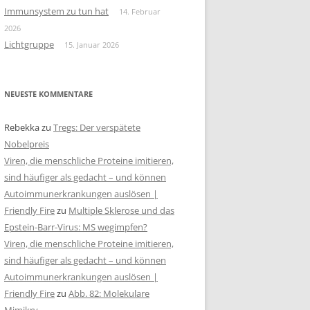
Immunsystem zu tun hat
14. Februar
2026
Lichtgruppe
15. Januar 2026
NEUESTE KOMMENTARE
Rebekka
zu
Tregs: Der verspätete
Nobelpreis
Viren, die menschliche Proteine imitieren,
sind häufiger als gedacht – und können
Autoimmunerkrankungen auslösen |
Friendly Fire
zu
Multiple Sklerose und das
Epstein-Barr-Virus: MS wegimpfen?
Viren, die menschliche Proteine imitieren,
sind häufiger als gedacht – und können
Autoimmunerkrankungen auslösen |
Friendly Fire
zu
Abb. 82: Molekulare