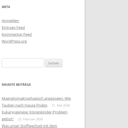
META
Anmelden
Eintrags-Feed
Kommentar-Feed
WordPress.org
Suchen
nach:
NEUESTE BEITRÄGE
Magnetomakrophagisch angezogen: Wie
Tauben nach Hause finden
31. Mai 2026
Eukaryogenese: Königskinder-Problem
gelöst?
22. Februar 2026
Was unser Stoffwechsel mit dem