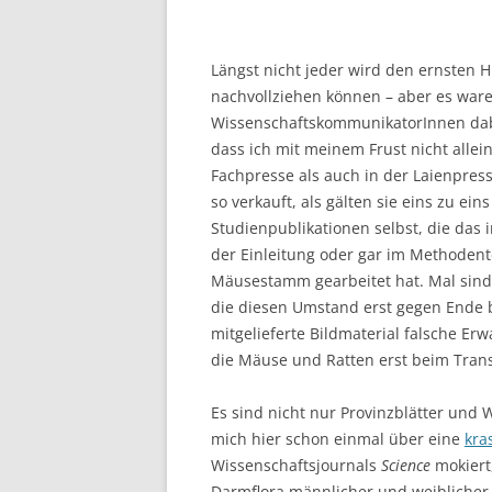
Längst nicht jeder wird den ernsten 
nachvollziehen können – aber es ware
WissenschaftskommunikatorInnen dab
dass ich mit meinem Frust nicht allei
Fachpresse als auch in der Laienpre
so verkauft, als gälten sie eins zu ei
Studienpublikationen selbst, die das 
der Einleitung oder gar im Methodent
Mäusestamm gearbeitet hat. Mal sind 
die diesen Umstand erst gegen Ende 
mitgelieferte Bildmaterial falsche Er
die Mäuse und Ratten erst beim Trans
Es sind nicht nur Provinzblätter und
mich hier schon einmal über eine
kra
Wissenschaftsjournals
Science
mokiert
Darmflora männlicher und weibliche