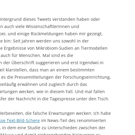
Hintergrund dieses Tweets verstanden haben oder
n auch viele WissenschaftlerInnen und
ei, und einige Rückmeldungen haben mir gezeigt,
ne bin: Seit Jahren werden uns sowohl in der
sse Ergebnisse von Mikrobiom-Sudien an Tiermodellen
ns auch für Menschen. Mal sind es die
in der Überschrift suggerieren und erst irgendwo in
eil klarstellen, dass man an einem bestimmten
es die Pressemitteilungen der Forschungseinrichtung,
beiläufig erwähnen und zugleich durch das
wartungen wecken, wie in diesem Fall. Und mal fallen
fer der Nachricht in die Tagespresse unter den Tisch.
 Werbeseiten, die falsche Erwartungen wecken: Ich habe
sse Text-Bild-Schere
im News-Teil des renommierten
, in dem eine Studie zu Unterschieden zwischen der
r Mäuse und damit einhergehenden Neigungen zu