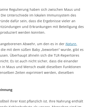
eine Regulierung haben sich zwischen Maus und
. Die Unterschiede im lokalen Immunsystem des
ünde dafür sein, dass die Ergebnisse vieler an
ntzündungen und Erkrankungen mit Beteiligung des
produziert werden konnten.
r angeborenen Abwehr, um den es in der
Nature
-
 die mit dem süßen Baby „beworben“ wurde, gibt es
usen. Überhaupt ähneln sich die TLR-Repertoires
nicht. Es ist auch nicht sicher, dass die einander
n in Maus und Mensch exakt dieselben Funktionen
enselben Zeiten exprimiert werden, dieselben
winnung
ßteil ihrer Kost pflanzlich ist. Ihre Nahrung enthält
ende Kohlenhydrate als unsere. Menschen sind im