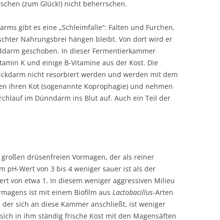
schen (zum Glück!) nicht beherrschen.
rms gibt es eine „Schleimfalle“: Falten und Furchen,
chter Nahrungsbrei hängen bleibt. Von dort wird er
inddarm geschoben. In dieser Fermentierkammer
tamin K und einige B-Vitamine aus der Kost. Die
ickdarm nicht resorbiert werden und werden mit dem
sen ihren Kot (sogenannte Koprophagie) und nehmen
rchlauf im Dünndarm ins Blut auf. Auch ein Teil der
 großen drüsenfreien Vormagen, der als reiner
 pH-Wert von 3 bis 4 weniger sauer ist als der
t von etwa 1. In diesem weniger aggressiven Milieu
rmagens ist mit einem Biofilm aus
Lactobacillus
-Arten
der sich an diese Kammer anschließt, ist weniger
sich in ihm ständig frische Kost mit den Magensäften