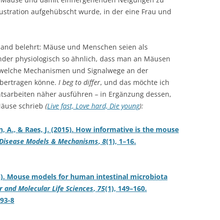
ustration aufgehübscht wurde, in der eine Frau und
mand belehrt: Mäuse und Menschen seien als
nder physiologisch so ähnlich, dass man an Mäusen
dwelche Mechanismen und Signalwege an der
bertragen könne.
I beg to differ
, und das möchte ich
htsarbeiten näher ausführen – in Ergänzung dessen,
 Mäuse schrieb
(
Live fast, Love hard, Die young
):
ton, A., & Raes, J. (2015). How informative is the mouse
Disease Models & Mechanisms
,
8
(1), 1–16.
8). Mouse models for human intestinal microbiota
r and Molecular Life Sciences
,
75
(1), 149–160.
693-8