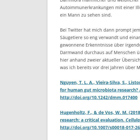
Autoimmunerkrankungen mit einer Ill
ein Mann zu sehen sind.
Bei Twitter hat mich dann prompt je
Säugetiere so eng verwandt und eina
gewonnene Erkenntnisse über irgen
Darmwand durchaus auf Menschen ü
hier anhand zweier aktueller Übersic
was ich bereits vor drei Jahren über
Nguyen, T. L. A., Vieira-Silva, S., Lis
for human gut microbiota research?
http://doi.org/10.1242/dmm.017400
Hugenholtz, F., & de Vos, W. M. (201
research: a critical evaluation.
Cellula
http://doi.org/10.1007/s00018-017-2