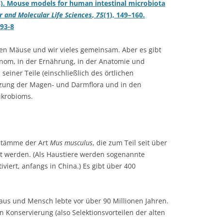
8). Mouse models for human intestinal microbiota
r and Molecular Life Sciences
,
75
(1), 149–160.
693-8
en Mäuse und wir vieles gemeinsam. Aber es gibt
enom, in der Ernährung, in der Anatomie und
einer Teile (einschließlich des örtlichen
ung der Magen- und Darmflora und in den
ikrobioms.
Stämme der Art
Mus musculus
, die zum Teil seit über
et werden. (Als Haustiere werden sogenannte
iviert, anfangs in China.) Es gibt über 400
us und Mensch lebte vor über 90 Millionen Jahren.
Konservierung (also Selektionsvorteilen der alten