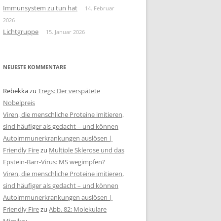
Immunsystem zu tun hat
14. Februar
2026
Lichtgruppe
15. Januar 2026
NEUESTE KOMMENTARE
Rebekka
zu
Tregs: Der verspätete
Nobelpreis
Viren, die menschliche Proteine imitieren,
sind häufiger als gedacht – und können
Autoimmunerkrankungen auslösen |
Friendly Fire
zu
Multiple Sklerose und das
Epstein-Barr-Virus: MS wegimpfen?
Viren, die menschliche Proteine imitieren,
sind häufiger als gedacht – und können
Autoimmunerkrankungen auslösen |
Friendly Fire
zu
Abb. 82: Molekulare