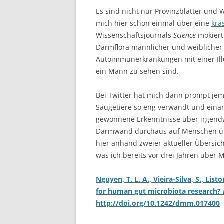
Es sind nicht nur Provinzblätter und
mich hier schon einmal über eine
kra
Wissenschaftsjournals
Science
mokiert
Darmflora männlicher und weibliche
Autoimmunerkrankungen mit einer Ill
ein Mann zu sehen sind.
Bei Twitter hat mich dann prompt je
Säugetiere so eng verwandt und eina
gewonnene Erkenntnisse über irgen
Darmwand durchaus auf Menschen ü
hier anhand zweier aktueller Übersic
was ich bereits vor drei Jahren über
Nguyen, T. L. A., Vieira-Silva, S., Lis
for human gut microbiota research?
http://doi.org/10.1242/dmm.017400