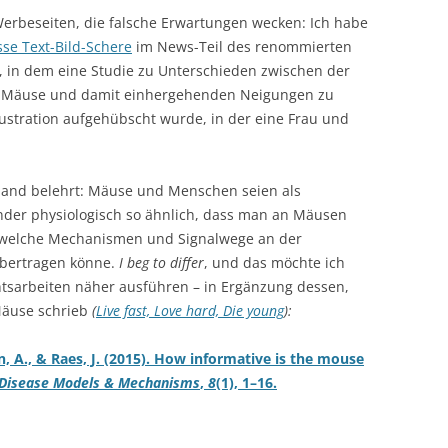
 Werbeseiten, die falsche Erwartungen wecken: Ich habe
sse Text-Bild-Schere
im News-Teil des renommierten
, in dem eine Studie zu Unterschieden zwischen der
r Mäuse und damit einhergehenden Neigungen zu
ustration aufgehübscht wurde, in der eine Frau und
mand belehrt: Mäuse und Menschen seien als
nder physiologisch so ähnlich, dass man an Mäusen
dwelche Mechanismen und Signalwege an der
bertragen könne.
I beg to differ
, und das möchte ich
htsarbeiten näher ausführen – in Ergänzung dessen,
 Mäuse schrieb
(
Live fast, Love hard, Die young
):
ton, A., & Raes, J. (2015). How informative is the mouse
Disease Models & Mechanisms
,
8
(1), 1–16.