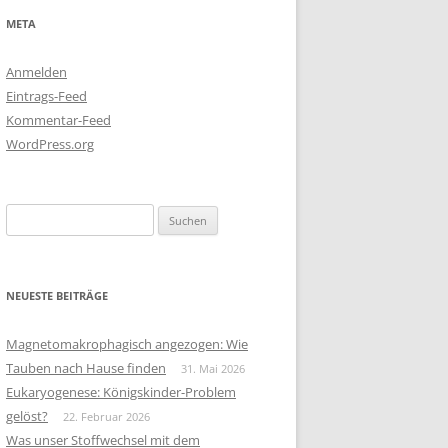
META
Anmelden
Eintrags-Feed
Kommentar-Feed
WordPress.org
Suchen
nach:
NEUESTE BEITRÄGE
Magnetomakrophagisch angezogen: Wie
Tauben nach Hause finden
31. Mai 2026
Eukaryogenese: Königskinder-Problem
gelöst?
22. Februar 2026
Was unser Stoffwechsel mit dem