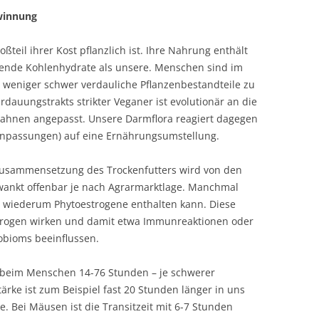
winnung
ßteil ihrer Kost pflanzlich ist. Ihre Nahrung enthält
ende Kohlenhydrate als unsere. Menschen sind im
r weniger schwer verdauliche Pflanzenbestandteile zu
dauungstrakts strikter Veganer ist evolutionär an die
 Urahnen angepasst. Unsere Darmflora reagiert dagegen
 Anpassungen) auf eine Ernährungsumstellung.
Zusammensetzung des Trockenfutters wird von den
hwankt offenbar je nach Agrarmarktlage. Manchmal
ie wiederum Phytoestrogene enthalten kann. Diese
trogen wirken und damit etwa Immunreaktionen oder
bioms beeinflussen.
gt beim Menschen 14-76 Stunden – je schwerer
tärke ist zum Beispiel fast 20 Stunden länger in uns
e. Bei Mäusen ist die Transitzeit mit 6-7 Stunden