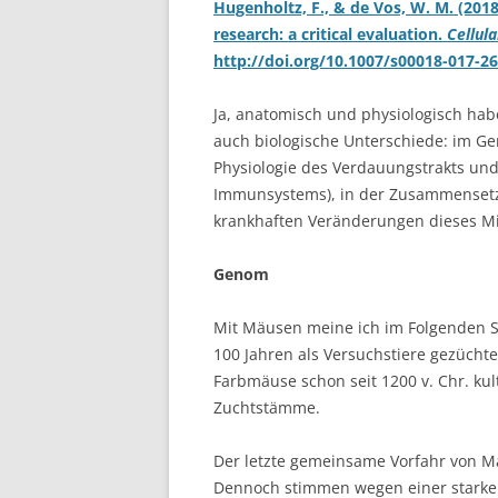
Hugenholtz, F., & de Vos, W. M. (201
research: a critical evaluation.
Cellula
http://doi.org/10.1007/s00018-017-2
Ja, anatomisch und physiologisch hab
auch biologische Unterschiede: im G
Physiologie des Verdauungstrakts und s
Immunsystems), in der Zusammensetz
krankhaften Veränderungen dieses M
Genom
Mit Mäusen meine ich im Folgenden 
100 Jahren als Versuchstiere gezücht
Farbmäuse schon seit 1200 v. Chr. kult
Zuchtstämme.
Der letzte gemeinsame Vorfahr von Ma
Dennoch stimmen wegen einer starken 