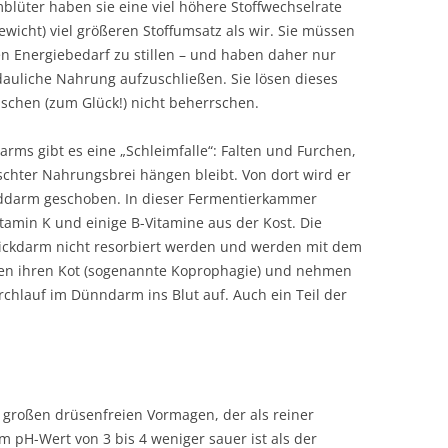
mblüter haben sie eine viel höhere Stoffwechselrate
wicht) viel größeren Stoffumsatz als wir. Sie müssen
en Energiebedarf zu stillen – und haben daher nur
dauliche Nahrung aufzuschließen. Sie lösen dieses
schen (zum Glück!) nicht beherrschen.
rms gibt es eine „Schleimfalle“: Falten und Furchen,
chter Nahrungsbrei hängen bleibt. Von dort wird er
inddarm geschoben. In dieser Fermentierkammer
tamin K und einige B-Vitamine aus der Kost. Die
ickdarm nicht resorbiert werden und werden mit dem
sen ihren Kot (sogenannte Koprophagie) und nehmen
rchlauf im Dünndarm ins Blut auf. Auch ein Teil der
 großen drüsenfreien Vormagen, der als reiner
 pH-Wert von 3 bis 4 weniger sauer ist als der