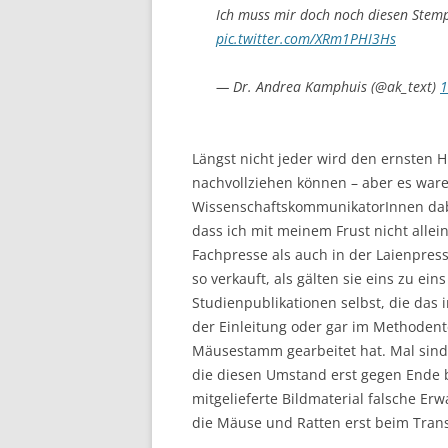
Ich muss mir doch noch diesen Stem
pic.twitter.com/XRm1PHI3Hs
— Dr. Andrea Kamphuis (@ak_text)
1
Längst nicht jeder wird den ernsten 
nachvollziehen können – aber es ware
WissenschaftskommunikatorInnen dab
dass ich mit meinem Frust nicht allei
Fachpresse als auch in der Laienpre
so verkauft, als gälten sie eins zu ei
Studienpublikationen selbst, die das 
der Einleitung oder gar im Methodent
Mäusestamm gearbeitet hat. Mal sind 
die diesen Umstand erst gegen Ende 
mitgelieferte Bildmaterial falsche Er
die Mäuse und Ratten erst beim Trans