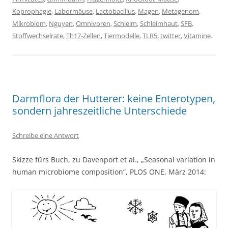
Koprophagie
,
Labormäuse
,
Lactobacillus
,
Magen
,
Metagenom
,
Mikrobiom
,
Nguyen
,
Omnivoren
,
Schleim
,
Schleimhaut
,
SFB
,
Stoffwechselrate
,
Th17-Zellen
,
Tiermodelle
,
TLR5
,
twitter
,
Vitamine
.
Darmflora der Hutterer: keine Enterotypen,
sondern jahreszeitliche Unterschiede
Schreibe eine Antwort
Skizze fürs Buch, zu Davenport et al., „Seasonal variation in
human microbiome composition“, PLOS ONE, März 2014: