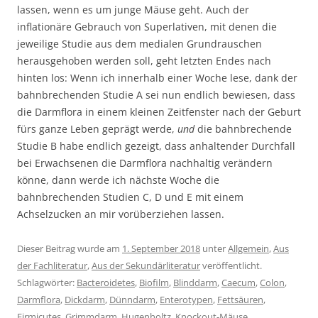
lassen, wenn es um junge Mäuse geht. Auch der
inflationäre Gebrauch von Superlativen, mit denen die
jeweilige Studie aus dem medialen Grundrauschen
herausgehoben werden soll, geht letzten Endes nach
hinten los: Wenn ich innerhalb einer Woche lese, dank der
bahnbrechenden Studie A sei nun endlich bewiesen, dass
die Darmflora in einem kleinen Zeitfenster nach der Geburt
fürs ganze Leben geprägt werde,
und
die bahnbrechende
Studie B habe endlich gezeigt, dass anhaltender Durchfall
bei Erwachsenen die Darmflora nachhaltig verändern
könne, dann werde ich nächste Woche die
bahnbrechenden Studien C, D und E mit einem
Achselzucken an mir vorüberziehen lassen.
Dieser Beitrag wurde am
1. September 2018
unter
Allgemein
,
Aus
der Fachliteratur
,
Aus der Sekundärliteratur
veröffentlicht.
Schlagwörter:
Bacteroidetes
,
Biofilm
,
Blinddarm
,
Caecum
,
Colon
,
Darmflora
,
Dickdarm
,
Dünndarm
,
Enterotypen
,
Fettsäuren
,
Firmicutes
,
Grimmdarm
,
Hugenholtz
,
Knockout-Mäuse
,