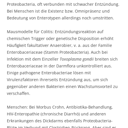
Proteobacteria, oft verbunden mit schwacher Entzündung.
Bei Menschen ist die Existenz bzw. Omnipräsenz und
Bedeutung von Enterotypen allerdings noch umstritten.
Mausmodelle für Colitis: Entzündungsreaktion auf
chemischen Trigger oder genetische Disposition erhöht
Häufigkeit fakultativer Anaerobier, v. a. aus der Familie
Enterobaceriaceae (Stamm Proteobacteria). Auch bei
Infektion mit dem Einzeller
Toxoplasma gondii
breiten sich
Enterobaceriaceae in der Darmflora unkontrolliert aus.
Einige pathogene Enterobacteriae lösen mit
Virulenzfaktoren ihrerseits Entzündung aus, um sich
gegenüber anderen Bakterien einen Wachstumsvorteil zu
verschaffen.
Menschen: Bei Morbus Crohn, Antibiotika-Behandlung,
HIV-Enteropathie (chronische Diarrhö) und anderen
Erkrankungen des Dickdarms ebenfalls Proteobacteria-
Blüte im Verbund mit Clostridien-Rückgang. Aber sind es