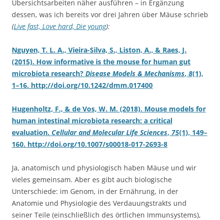
Übersichtsarbeiten näher ausführen – in Ergänzung
dessen, was ich bereits vor drei Jahren über Mäuse schrieb
(
Live fast, Love hard, Die young
):
Nguyen, T. L. A., Vieira-Silva, S., Liston, A., & Raes, J.
(2015). How informative is the mouse for human gut
microbiota research?
Disease Models & Mechanisms
,
8
(1),
1–16. http://doi.org/10.1242/dmm.017400
Hugenholtz, F., & de Vos, W. M. (2018). Mouse models for
human intestinal microbiota research: a critical
evaluation.
Cellular and Molecular Life Sciences
,
75
(1), 149–
160. http://doi.org/10.1007/s00018-017-2693-8
Ja, anatomisch und physiologisch haben Mäuse und wir
vieles gemeinsam. Aber es gibt auch biologische
Unterschiede: im Genom, in der Ernährung, in der
Anatomie und Physiologie des Verdauungstrakts und
seiner Teile (einschließlich des örtlichen Immunsystems),