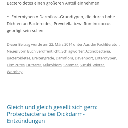
Bacteroidetes einen größeren Anteil einnehmen.
* Enterotypen = Darmflora-Grundtypen, die durch hohe
Dichten an Bacteroides, Prevotella bzw. Ruminococcus
geprägt sein sollen
Dieser Beitrag wurde am
22. März 2014
unter
Aus der Fachliteratur
,
Neues vom Buch
veröffentlicht. Schlagwörter:
Actinobacteria
,
Bacteroidetes
,
Breitengrade
,
Darmflora
,
Davenport
,
Enterotypen
,
Firmicutes
,
Hutterer
,
Mikrobiom
,
Sommer
,
Suzuki
,
Winter
,
Worobey
.
Gleich und gleich gesellt sich gern:
Proteobacteria bei Dickdarm-
Entzündungen