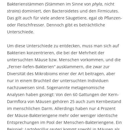
Bakterienstämmen (Stämmen im Sinne von
phyla
, nicht
strains
) dominiert, den Bacteroidetes und den Firmicutes.
Das gilt auch für viele andere Säugetiere, egal ob Pflanzen-
oder Fleischfresser. Dennoch gibt es beträchtliche
Unterschiede.
Um diese Unterschiede zu entdecken, muss man sich auf
Bakterien konzentrieren, die bei der Mehrheit der
untersuchten Mäuse bzw. Menschen vorkommen, und die
„Ferner-liefen-Bakterien“ ausklammern, die zwar zur
Diversität des Mikrobioms einer der Art beitragen, aber
nur in einem Bruchteil der untersuchten Individuen
nachzuweisen sind. Sogenannte metagenomische
Analysen haben gezeigt: Von den 60 Gattungen der Kern-
Darmflora von Mäusen gehören 25 auch zum Kernbestand
im menschlichen Darm. Allerdings haben nur 4 Prozent
der Mäuse-Bakteriengene mehr oder weniger identische
Entsprechungen im Pool der Menschen-Bakteriengene. Ein
Beispiel:
Lactobacillus reuteri
kommt sowohl in Mäusen als