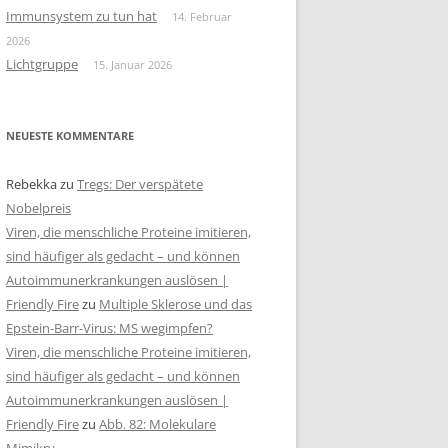
Immunsystem zu tun hat
14. Februar
2026
Lichtgruppe
15. Januar 2026
NEUESTE KOMMENTARE
Rebekka
zu
Tregs: Der verspätete
Nobelpreis
Viren, die menschliche Proteine imitieren,
sind häufiger als gedacht – und können
Autoimmunerkrankungen auslösen |
Friendly Fire
zu
Multiple Sklerose und das
Epstein-Barr-Virus: MS wegimpfen?
Viren, die menschliche Proteine imitieren,
sind häufiger als gedacht – und können
Autoimmunerkrankungen auslösen |
Friendly Fire
zu
Abb. 82: Molekulare