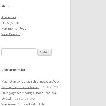
META
Anmelden
Eintrags-Feed
Kommentar-Feed
WordPress.org
Suchen
nach:
NEUESTE BEITRÄGE
Magnetomakrophagisch angezogen: Wie
Tauben nach Hause finden
31. Mai 2026
Eukaryogenese: Königskinder-Problem
gelöst?
22. Februar 2026
Was unser Stoffwechsel mit dem