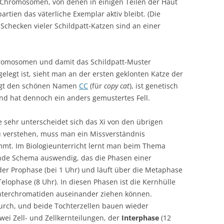
-Chromosomen, von denen in einigen Teilen der Haut
rtien das väterliche Exemplar aktiv bleibt. (Die
Schecken vieler Schildpatt-Katzen sind an einer
Chromosomen und damit das Schildpatt-Muster
gelegt ist, sieht man an der ersten geklonten Katze der
rägt den schönen Namen
CC
(für
copy cat
), ist genetisch
und hat dennoch ein anders gemustertes Fell.
ie sehr unterscheidet sich das Xi von den übrigen
 verstehen, muss man ein Missverständnis
mmt. Im Biologieunterricht lernt man beim Thema
nde Schema auswendig, das die Phasen einer
 der Prophase (bei 1 Uhr) und läuft über die Metaphase
Telophase (8 Uhr). In diesen Phasen ist die Kernhülle
chterchromatiden auseinander ziehen können.
durch, und beide Tochterzellen bauen wieder
zwei Zell- und Zellkernteilungen, der
Interphase
(12