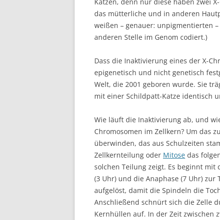
Katzen, denn nur diese haben zwei X
das mütterliche und in anderen Hautpa
weißen – genauer: unpigmentierten – 
anderen Stelle im Genom codiert.)
Dass die Inaktivierung eines der X-
epigenetisch und nicht genetisch fest
Welt, die 2001 geboren wurde. Sie t
mit einer Schildpatt-Katze identisch 
Wie läuft die Inaktivierung ab, und w
Chromosomen im Zellkern? Um das zu
überwinden, das aus Schulzeiten sta
Zellkernteilung oder
Mitose
das folge
solchen Teilung zeigt. Es beginnt mit
(3 Uhr) und die Anaphase (7 Uhr) zur 
aufgelöst, damit die Spindeln die To
Anschließend schnürt sich die Zelle 
Kernhüllen auf. In der Zeit zwischen 