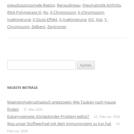
pseudoautosomale Region
,
Renaudineau
,
rheumatoide Arthritis
,
RNA-Polymerase III
,
Ro
,
X-Chromosom
,
X-Chromosom-
Inaktivierung
,
X-Dosis-Effekt
,
X-Inaktivierung
,
XIC
,
Xist
,
Y-
Chromosom
,
Zellkern
,
Zentromer
.
Suchen
nach:
NEUESTE BEITRÄGE
Magnetomakrophagisch angezogen: Wie Tauben nach Hause
finden
31. Mai 2026
Eukaryogenese: Königskinder-Problem gelöst?
22. Februar 2026
Was unser Stoffwechsel mit dem Immunsystem zu tun hat
14.
Februar 2026