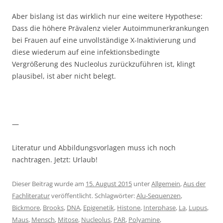
Aber bislang ist das wirklich nur eine weitere Hypothese:
Dass die höhere Prävalenz vieler Autoimmunerkrankungen
bei Frauen auf eine unvollständige X-Inaktivierung und
diese wiederum auf eine infektionsbedingte
Vergrößerung des Nucleolus zurückzuführen ist, klingt
plausibel, ist aber nicht belegt.
—
Literatur und Abbildungsvorlagen muss ich noch
nachtragen. Jetzt: Urlaub!
Dieser Beitrag wurde am
15. August 2015
unter
Allgemein
,
Aus der
Fachliteratur
veröffentlicht. Schlagwörter:
Alu-Sequenzen
,
Bickmore
,
Brooks
,
DNA
,
Epigenetik
,
Histone
,
Interphase
,
La
,
Lupus
,
Maus
,
Mensch
,
Mitose
,
Nucleolus
,
PAR
,
Polyamine
,