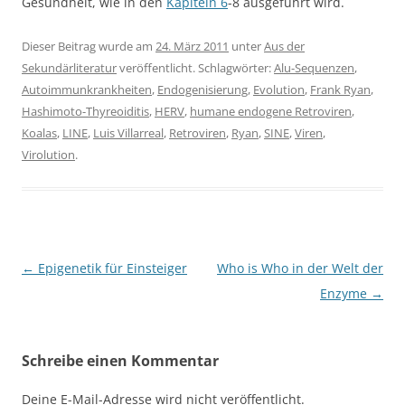
Gesundheit, wie in den
Kapiteln 6
-8 ausgeführt wird.
Dieser Beitrag wurde am
24. März 2011
unter
Aus der
Sekundärliteratur
veröffentlicht. Schlagwörter:
Alu-Sequenzen
,
Autoimmunkrankheiten
,
Endogenisierung
,
Evolution
,
Frank Ryan
,
Hashimoto-Thyreoiditis
,
HERV
,
humane endogene Retroviren
,
Koalas
,
LINE
,
Luis Villarreal
,
Retroviren
,
Ryan
,
SINE
,
Viren
,
Virolution
.
Beitragsnavigation
←
Epigenetik für Einsteiger
Who is Who in der Welt der
Enzyme
→
Schreibe einen Kommentar
Deine E-Mail-Adresse wird nicht veröffentlicht.