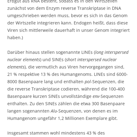
Erbgut aus RNA besteht, sodass es in den Wirtszellen
zunächst von dem Enzym reverse Transkriptase in DNA
umgeschrieben werden muss, bevor es sich in das Genom
der Wirtszelle integrieren kann. Endogen heißt, dass diese
Viren sich mittlerweile dauerhaft in unser Genom integriert
haben.)
Darüber hinaus stellen sogenannte LINEs (
long interspersed
nuclear elements
) und SINEs (
short interspersed nuclear
elements
), die vermutlich aus Viren hervorgegangen sind,
21 % respektive 13 % des Humangenoms. LINEs sind 6000-
8000 Basenpaare lang und enthalten
pol
-Sequenzen, die
die reverse Transkriptase codieren, während die 100-400
Basenpaare kurzen SINEs unvollständige
env
-Sequenzen
enthalten. Zu den SINEs zählen die etwa 300 Basenpaare
langen sogenannten
Alu
-Sequenzen, von denen es im
Humangenom ungefähr 1,2 Millionen Exemplare gibt.
Insgesamt stammen wohl mindestens 43 % des