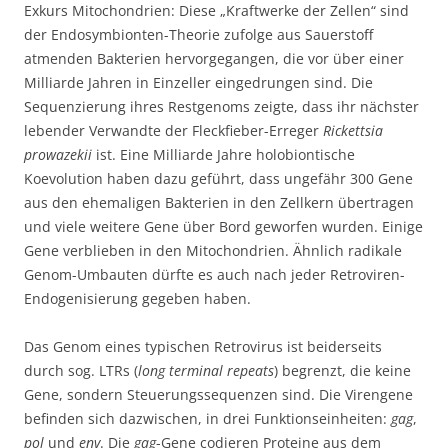
Exkurs Mitochondrien: Diese „Kraftwerke der Zellen“ sind
der Endosymbionten-Theorie zufolge aus Sauerstoff
atmenden Bakterien hervorgegangen, die vor über einer
Milliarde Jahren in Einzeller eingedrungen sind. Die
Sequenzierung ihres Restgenoms zeigte, dass ihr nächster
lebender Verwandte der Fleckfieber-Erreger
Rickettsia
prowazekii
ist. Eine Milliarde Jahre holobiontische
Koevolution haben dazu geführt, dass ungefähr 300 Gene
aus den ehemaligen Bakterien in den Zellkern übertragen
und viele weitere Gene über Bord geworfen wurden. Einige
Gene verblieben in den Mitochondrien. Ähnlich radikale
Genom-Umbauten dürfte es auch nach jeder Retroviren-
Endogenisierung gegeben haben.
Das Genom eines typischen Retrovirus ist beiderseits
durch sog. LTRs (
long terminal repeats
) begrenzt, die keine
Gene, sondern Steuerungssequenzen sind. Die Virengene
befinden sich dazwischen, in drei Funktionseinheiten:
gag
,
pol
und
env
. Die
gag
-Gene codieren Proteine aus dem