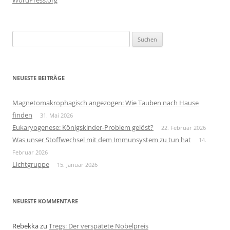
WordPress.org
Suchen
nach:
NEUESTE BEITRÄGE
Magnetomakrophagisch angezogen: Wie Tauben nach Hause
finden
31. Mai 2026
Eukaryogenese: Königskinder-Problem gelöst?
22. Februar 2026
Was unser Stoffwechsel mit dem Immunsystem zu tun hat
14.
Februar 2026
Lichtgruppe
15. Januar 2026
NEUESTE KOMMENTARE
Rebekka
zu
Tregs: Der verspätete Nobelpreis